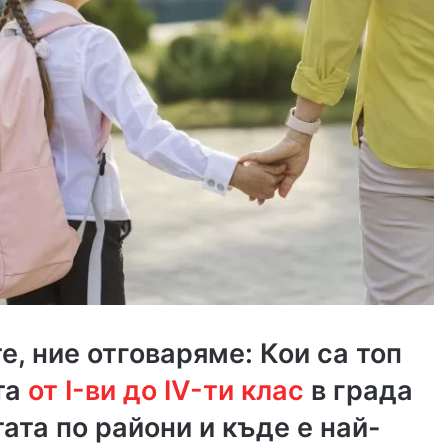
е, ние отговаряме: Кои са топ
та
от I-ви до IV-ти клас
в града
ата по райони и къде е най-