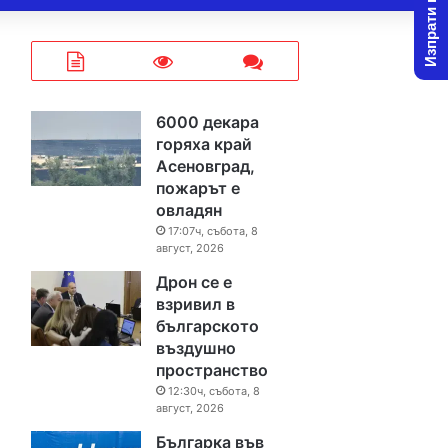
Изпрати новина
6000 декара
горяха край
Асеновград,
пожарът е
овладян
17:07ч, събота, 8
август, 2026
Дрон се е
взривил в
българското
въздушно
пространство
12:30ч, събота, 8
август, 2026
Българка във