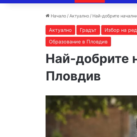
Начало
/
Актуално
/
Най-добрите началн
Актуално
Градът
Избор на ре
Образование в Пловдив
Най-добрите 
Пловдив