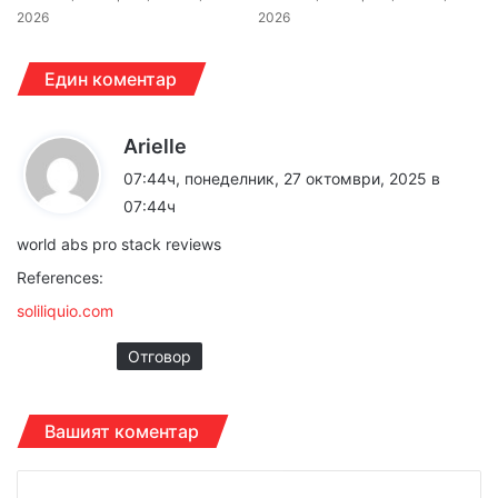
2026
2026
Един коментар
к
Arielle
а
07:44ч, понеделник, 27 октомври, 2025 в
з
07:44ч
а
world abs pro stack reviews
:
References:
soliliquio.com
Отговор
Вашият коментар
К