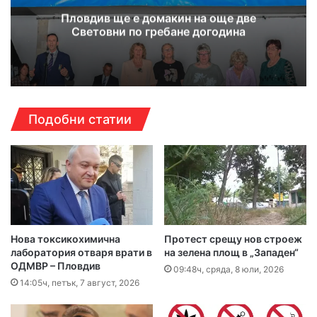
Пловдив ще е домакин на още две
Световни по гребане догодина
Подобни статии
Нова токсикохимична
Протест срещу нов строеж
лаборатория отваря врати в
на зелена площ в „Западен“
ОДМВР – Пловдив
09:48ч, сряда, 8 юли, 2026
14:05ч, петък, 7 август, 2026