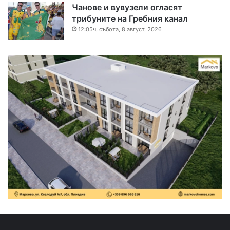
Чанове и вувузели огласят
трибуните на Гребния канал
12:05ч, събота, 8 август, 2026