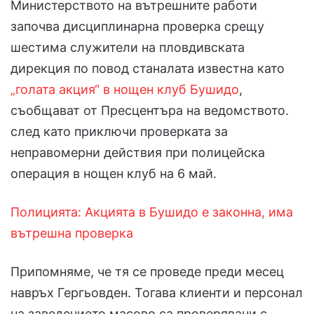
Министерството на вътрешните работи
започва дисциплинарна проверка срещу
шестима служители на пловдивската
дирекция по повод станалата известна като
„голата акция“ в нощен клуб Бушидо
,
съобщават от Пресцентъра на ведомството.
след като приключи проверката за
неправомерни действия при полицейска
операция в нощен клуб на 6 май.
Полицията: Акцията в Бушидо е законна, има
вътрешна проверка
Припомняме, че тя се проведе преди месец
навръх Гергьовден. Тогава клиенти и персонал
на заведението масово са проверявани с