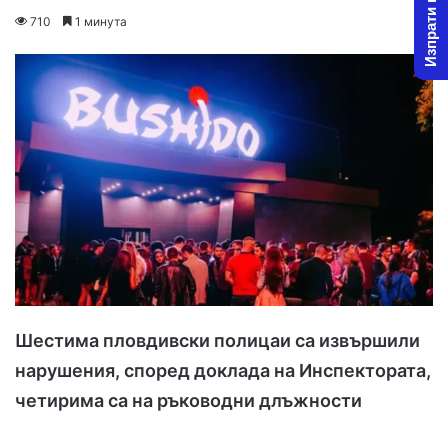
Изпрати новина
on
an
710
1 минута
X
email
Шестима пловдивски полицаи са извършили
нарушения, според доклада на Инспектората,
четирима са на ръководни длъжности