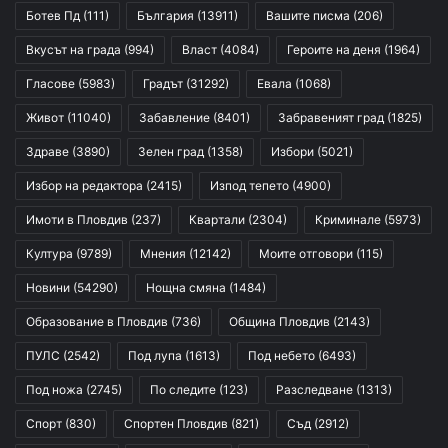
Ботев Пд
(111)
България
(13911)
Вашите писма
(206)
Вкусът на града
(994)
Власт
(4084)
Героите на деня
(1964)
Гласове
(5983)
Градът
(31292)
Евала
(1068)
Живот
(11040)
Забавление
(8401)
Забравеният град
(1825)
Здраве
(3890)
Зелен град
(1358)
Избори
(5021)
Избор на редактора
(2415)
Изпод тепето
(4900)
Имоти в Пловдив
(237)
Квартали
(2304)
Криминале
(5973)
Култура
(9789)
Мнения
(12142)
Моите отговори
(115)
Новини
(54290)
Нощна смяна
(1484)
Образование в Пловдив
(736)
Община Пловдив
(2143)
ПУЛС
(2542)
Под лупа
(1613)
Под небето
(6493)
Под ножа
(2745)
По следите
(123)
Разследване
(1313)
Спорт
(830)
Спортен Пловдив
(821)
Съд
(2912)