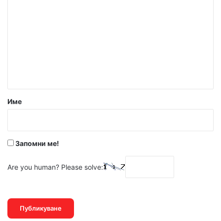
о
м
е
н
т
а
р
Име
:
*
Запомни ме!
Are you human? Please solve: