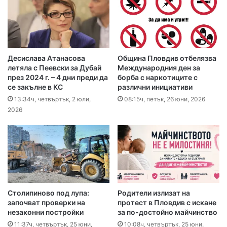
Десислава Атанасова
Община Пловдив отбелязва
летяла с Пеевски за Дубай
Международния ден за
през 2024 г. – 4 дни преди да
борба с наркотиците с
се закълне в КС
различни инициативи
13:34ч, четвъртък, 2 юли,
08:15ч, петък, 26 юни, 2026
2026
Столипиново под лупа:
Родители излизат на
започват проверки на
протест в Пловдив с искане
незаконни постройки
за по-достойно майчинство
11:37ч, четвъртък, 25 юни,
10:08ч, четвъртък, 25 юни,