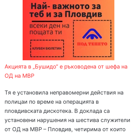
Акцията в „Бушидо“ е ръководена от шефа на
ОД на МВР
Тя е установила неправомерни действия на
полицаи по време на операцията в
пловдивската дискотека. В доклада са
установени нарушения на шестива служители
от ОД на МВР – Пловдив, четирима от които