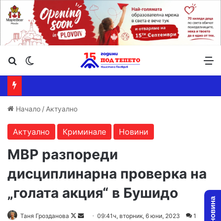
Търсене ...
Switch skin
М
Начало
/
Актуално
Актуално
Криминале
Новини
МВР разпореди
дисциплинарна проверка на
„голата акция“ в Бушидо
Follow
Send
Таня Грозданова
09:41ч, вторник, 6 юни, 2023
1