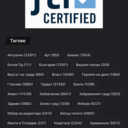
Тагове
Актуално
(33811)
Арт
(955)
Бизнес
(1654)
Ботев Пд
(111)
България
(13911)
Вашите писма
(206)
Вкусът на града
(994)
Власт
(4084)
Героите на деня
(1964)
Гласове
(5983)
Градът
(31292)
Евала
(1068)
Живот
(11039)
Забавление
(8401)
Забравеният град
(1825)
Здраве
(3890)
Зелен град
(1358)
Избори
(5021)
Избор на редактора
(2415)
Изпод тепето
(4900)
Имоти в Пловдив
(237)
Квартали
(2304)
Криминале
(5973)