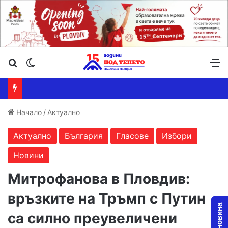
Търсене ...
Switch skin
М
Начало
/
Актуално
Актуално
България
Гласове
Избори
Новини
Митрофанова в Пловдив:
връзките на Тръмп с Путин
са силно преувеличени