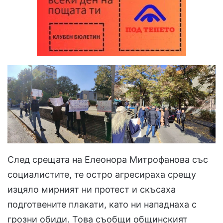
След срещата на Елеонора Митрофанова със
социалистите, те остро агресираха срещу
изцяло мирният ни протест и скъсаха
подготвените плакати, като ни нападнаха с
грозни обиди. Това съобщи общинският