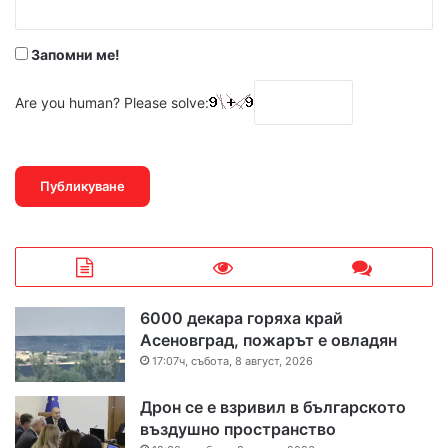
*
Запомни ме!
Are you human? Please solve:
6000 декара горяха край
Асеновград, пожарът е овладян
17:07ч, събота, 8 август, 2026
Дрон се е взривил в българското
въздушно пространство