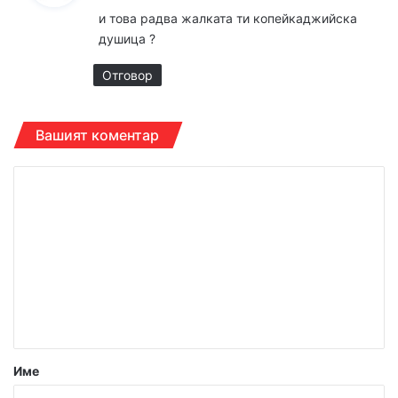
з
и това радва жалката ти копейкаджийска
а
душица ?
:
Отговор
Вашият коментар
К
о
м
е
н
т
а
р
Име
: