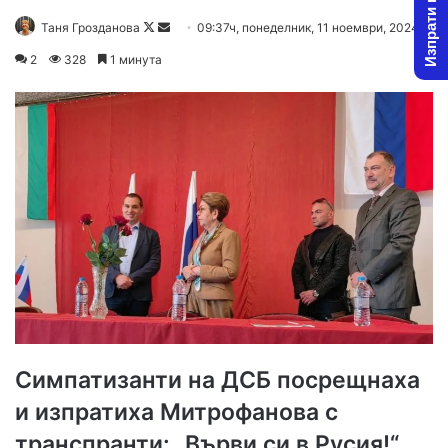
Изпрати новина
Follow
Send
Таня Грозданова
09:37ч, понеделник, 11 ноември, 2024
on
an
2
328
1 минута
X
email
Симпатизанти на ДСБ посрещнаха
и изпратиха Митрофанова с
транспранти: „Върви си в Русия!“,