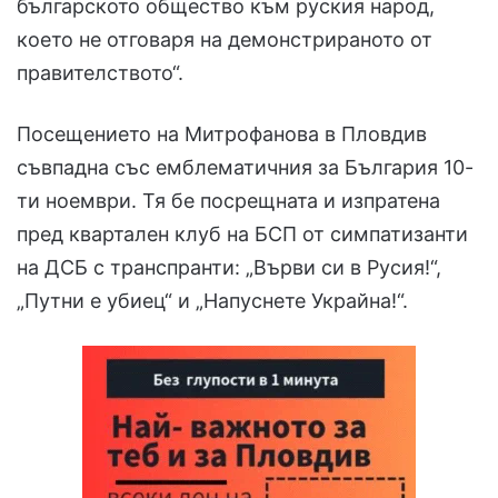
българското общество към руския народ,
което не отговаря на демонстрираното от
правителството“.
Посещението на Митрофанова в Пловдив
съвпадна със емблематичния за България 10-
ти ноември. Тя бе посрещната и изпратена
пред квартален клуб на БСП от симпатизанти
на ДСБ с транспранти: „Върви си в Русия!“,
„Путни е убиец“ и „Напуснете Украйна!“.