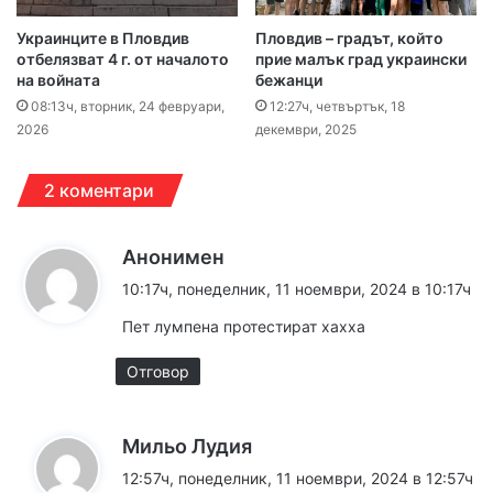
Украинците в Пловдив
Пловдив – градът, който
отбелязват 4 г. от началото
прие малък град украински
на войната
бежанци
08:13ч, вторник, 24 февруари,
12:27ч, четвъртък, 18
2026
декември, 2025
2 коментари
к
Анонимен
а
10:17ч, понеделник, 11 ноември, 2024 в 10:17ч
з
Пет лумпена протестират хахха
а
:
Отговор
к
Мильо Лудия
а
12:57ч, понеделник, 11 ноември, 2024 в 12:57ч