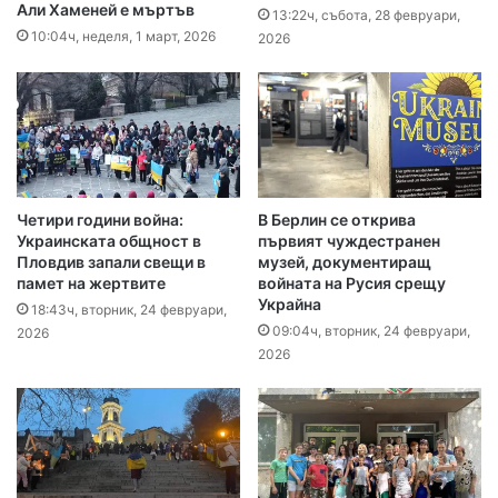
Али Хаменей е мъртъв
13:22ч, събота, 28 февруари,
10:04ч, неделя, 1 март, 2026
2026
Четири години война:
В Берлин се открива
Украинската общност в
първият чуждестранен
Пловдив запали свещи в
музей, документиращ
памет на жертвите
войната на Русия срещу
Украйна
18:43ч, вторник, 24 февруари,
09:04ч, вторник, 24 февруари,
2026
2026