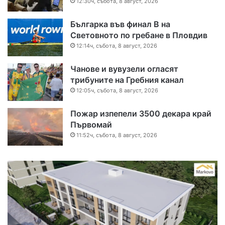
12:30ч, събота, 8 август, 2026
Българка във финал B на
Световното по гребане в Пловдив
12:14ч, събота, 8 август, 2026
Чанове и вувузели огласят
трибуните на Гребния канал
12:05ч, събота, 8 август, 2026
Пожар изпепели 3500 декара край
Първомай
11:52ч, събота, 8 август, 2026