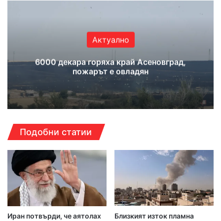
Актуално
6000 декара горяха край Асеновград,
пожарът е овладян
Подобни статии
Иран потвърди, че аятолах
Близкият изток пламна