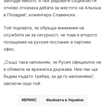
заблуди никого. А пък редовите социалисти
отново отказаха дебата за мястото на Альоша
в Пловдив“, коментира Славенски.
Той подчерта, че обръща внимание на
службите ни за сигурност, че това е второто
посещение на руския посланик в партиен
офис.
„Също така напомням, че Русия официално ни
е обявила за вражеска държава. Ние пак ще
бъдем където трябва, за да го напомняме“,
заключи още той.
БРИКС
войната в Украйна