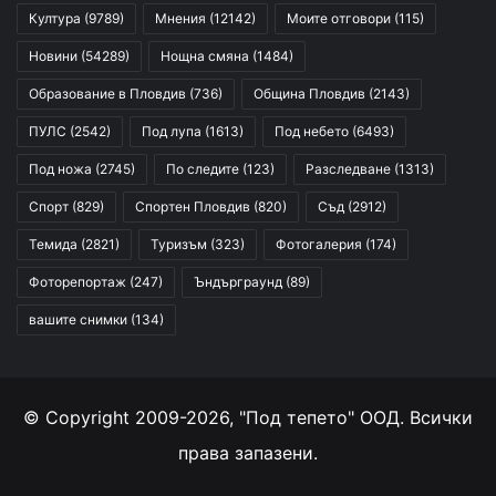
Култура
(9789)
Мнения
(12142)
Моите отговори
(115)
Новини
(54289)
Нощна смяна
(1484)
Образование в Пловдив
(736)
Община Пловдив
(2143)
ПУЛС
(2542)
Под лупа
(1613)
Под небето
(6493)
Под ножа
(2745)
По следите
(123)
Разследване
(1313)
Спорт
(829)
Спортен Пловдив
(820)
Съд
(2912)
Темида
(2821)
Туризъм
(323)
Фотогалерия
(174)
Фоторепортаж
(247)
Ъндърграунд
(89)
вашите снимки
(134)
© Copyright 2009-2026, "Под тепето" ООД. Всички
права запазени.