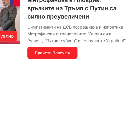
Митрофанова в Пловдив:
връзките на Тръмп с Путин са
силно преувеличени
Симпатизанти на ДСБ посрещнаха и изпратиха
Митрофанова с транспранти: "Върви си в
уално
Русия!", "Путни е убиец" и "Напуснете Украйна!"
Прочети Повече »