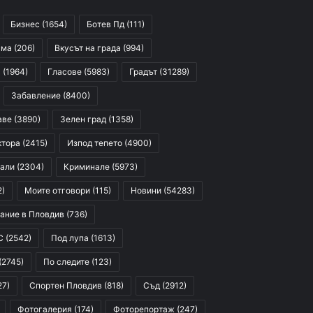
Бизнес
(1654)
Ботев Пд
(111)
сма
(206)
Вкусът на града
(994)
я
(1964)
Гласове
(5983)
Градът
(31289)
Забавление
(8400)
аве
(3890)
Зелен град
(1358)
ктора
(2415)
Изпод тепето
(4900)
али
(2304)
Криминале
(5973)
2)
Моите отговори
(115)
Новини
(54283)
ание в Пловдив
(736)
С
(2542)
Под лупа
(1613)
(2745)
По следите
(123)
27)
Спортен Пловдив
(818)
Съд
(2912)
Фотогалерия
(174)
Фоторепортаж
(247)