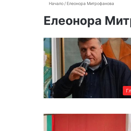
Начало
/
Елеонора Митрофанова
Елеонора Ми
Г