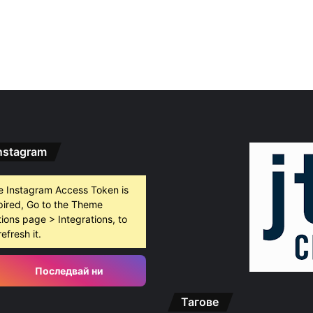
nstagram
e Instagram Access Token is
pired, Go to the Theme
ions page > Integrations, to
refresh it.
Последвай ни
Тагове