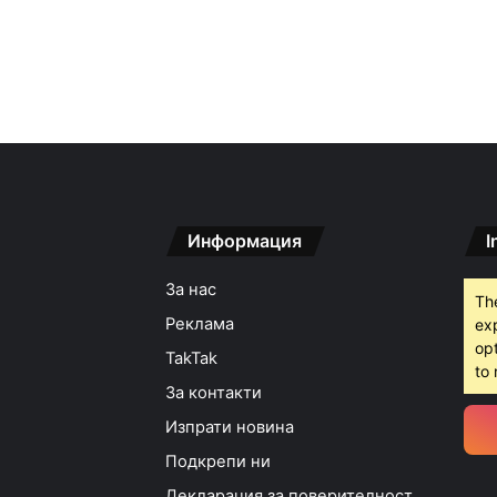
Информация
I
За нас
Th
Реклама
ex
opt
TakTak
to 
За контакти
Изпрати новина
Подкрепи ни
Декларация за поверителност