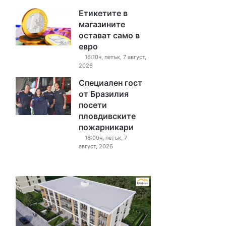
Етикетите в
магазините
остават само в
евро
16:10ч, петък, 7 август,
2026
Специален гост
от Бразилия
посети
пловдивските
пожарникари
16:00ч, петък, 7
август, 2026