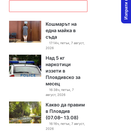
Изпрати новина
Кошмарът на
една майка в
съда
17:14ч, петък, 7 август,
2026
Над 5 кг
наркотици
иззети в
Пловдивско за
месец
16:38ч, петък, 7
август, 2026
Какво да правим
в Пловдив
(07.08– 13.08)
16:16ч, петък, 7 август,
2026