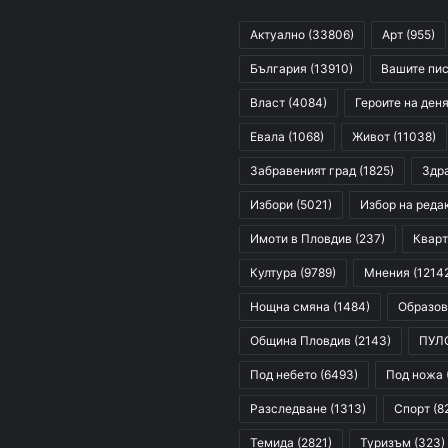
Актуално
(33806)
Арт
(955)
България
(13910)
Вашите пи
Власт
(4084)
Героите на ден
Евала
(1068)
Живот
(11038)
Забравеният град
(1825)
Здр
Избори
(5021)
Избор на реда
Имоти в Пловдив
(237)
Кварт
Култура
(9789)
Мнения
(1214
Нощна смяна
(1484)
Образов
Община Пловдив
(2143)
ПУЛ
Под небето
(6493)
Под ножа
Разследване
(1313)
Спорт
(8
Темида
(2821)
Туризъм
(323)