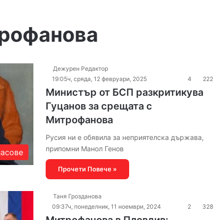
трофанова
Дежурен Редактор
19:05ч, сряда, 12 февруари, 2025
4
222
Министър от БСП разкритикува
Гуцанов за срещата с
Митрофанова
Русия ни е обявила за неприятелска държава,
припомни Манол Генов
ласове
Прочети Повече »
Таня Грозданова
09:37ч, понеделник, 11 ноември, 2024
2
328