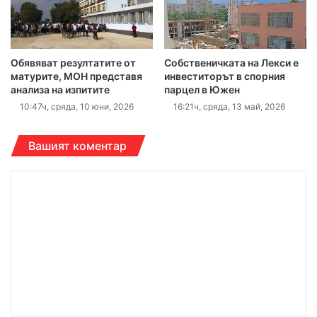
Обявяват резултатите от
Собственичката на Лекси е
матурите, МОН представя
инвеститорът в спорния
анализа на изпитите
парцел в Южен
10:47ч, сряда, 10 юни, 2026
16:21ч, сряда, 13 май, 2026
Вашият коментар
К
о
м
е
н
т
а