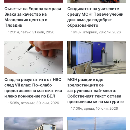
Съветът на Европа замрази
Синдикатът на учителите
Знака за качество на
срещу МОН: Повече учебни
Младежкия център в
дни няма да подобрят
Пловдив
образованието
12:31ч, петък, 31 юли, 2026
16:18ч, вторник, 28 юли, 2026
Спад на резултатите от НВО
МОН разкри къде
след VII клас: По-слабо
зрелостниците се
представяне по математика
затрудняват най-много:
и леко понижение по БЕЛ
Собственият текст остава
препъникамък на матурите
15:35ч, вторник, 30 юни, 2026
17:09ч, сряда, 10 юни, 2026