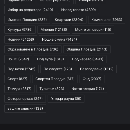
Избор на редактора
(2410)
Изпод тепето
(4899)
Имоти в Пловдив
(237)
Квартали
(2304)
Криминале
(5963)
Култура
(9786)
Мнения
(12138)
Моите отговори
(115)
Новини
(54258)
Нощна смяна
(1484)
Образование в Пловдив
(736)
Община Пловдив
(2143)
ПУЛС
(2542)
Под лупа
(1613)
Под небето
(6493)
Под ножа
(2745)
По следите
(123)
Разследване
(1312)
Спорт
(827)
Спортен Пловдив
(817)
Съд
(2907)
Темида
(2817)
Туризъм
(323)
Фотогалерия
(174)
Фоторепортаж
(247)
Ъндърграунд
(89)
вашите снимки
(133)