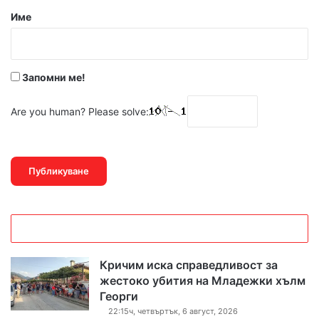
р
Име
:
*
Запомни ме!
Are you human? Please solve:
Кричим иска справедливост за
жестоко убития на Младежки хълм
Георги
22:15ч, четвъртък, 6 август, 2026