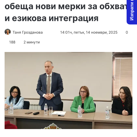
Изпрати новина
обеща нови мерки за обхват
и езикова интеграция
Follow
Send
Таня Грозданова
14:01ч, петък, 14 ноември, 2025
0
on
an
188
2 минути
X
email