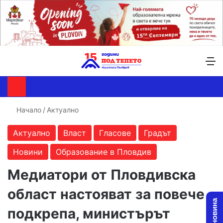
Търсене ...
Switch skin
М
Начало
/
Актуално
Актуално
Власт
Гласове
Градът
Новини
Образование в Пловдив
Медиатори от Пловдивска
област настояват за повече
подкрепа, министърът