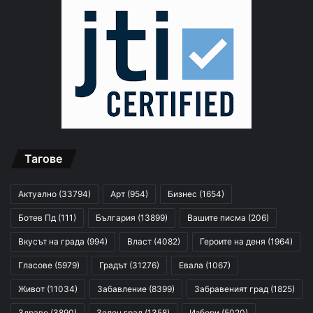
Тагове
Актуално
(33794)
Арт
(954)
Бизнес
(1654)
Ботев Пд
(111)
България
(13899)
Вашите писма
(206)
Вкусът на града
(994)
Власт
(4082)
Героите на деня
(1964)
Гласове
(5979)
Градът
(31276)
Евала
(1067)
Живот
(11034)
Забавление
(8399)
Забравеният град
(1825)
Здраве
(3890)
Зелен град
(1358)
Избори
(5020)