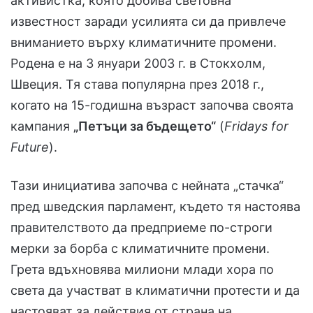
активистка, която добива световна
известност заради усилията си да привлече
вниманието върху климатичните промени.
Родена е на 3 януари 2003 г. в Стокхолм,
Швеция. Тя става популярна през 2018 г.,
когато на 15-годишна възраст започва своята
кампания
„Петъци за бъдещето“
(
Fridays for
Future
).
Тази инициатива започва с нейната „стачка“
пред шведския парламент, където тя настоява
правителството да предприеме по-строги
мерки за борба с климатичните промени.
Грета вдъхновява милиони млади хора по
света да участват в климатични протести и да
настояват за действия от страна на