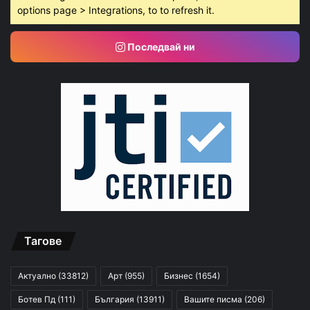
options page > Integrations, to to refresh it.
Последвай ни
Тагове
Актуално
(33812)
Арт
(955)
Бизнес
(1654)
Ботев Пд
(111)
България
(13911)
Вашите писма
(206)