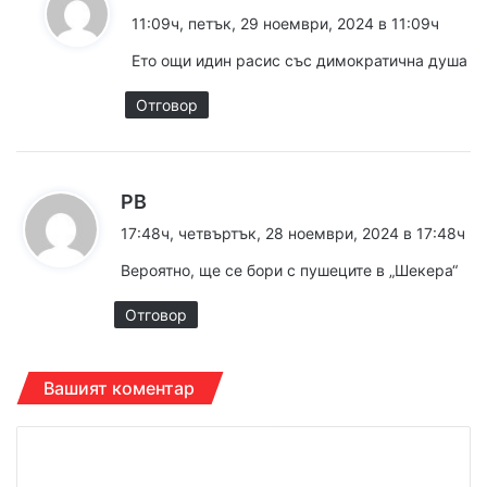
а
11:09ч, петък, 29 ноември, 2024 в 11:09ч
з
Ето ощи идин расис със димократична душа
а
:
Отговор
к
PB
а
17:48ч, четвъртък, 28 ноември, 2024 в 17:48ч
з
Вероятно, ще се бори с пушеците в „Шекера“
а
:
Отговор
Вашият коментар
К
о