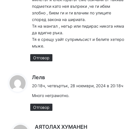
подметки като нея въпреки ,че ги ибем
злобно , бием ги и ги влачим по улиците
според закона на шириата.
Тя на мангал , негър или пидирас никога няма
да вдигне ръка.
Тя е срещу уайт супримъсист и белите хетеро
мъже.
Отговор
к
Лелв
а
20:18ч, четвъртък, 28 ноември, 2024 в 20:18ч
з
Много неграмотно.
а
:
Отговор
к
АЯТОЛАХ ХУМАНЕН