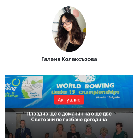
Галена Колаксъзова
Актуално
Пловдив ще е домакин на още две
Световни по гребане догодина