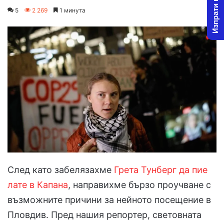
Изпрати новина
an
5
2 269
1 минута
email
След като забелязахме
Грета Тунберг да пие
лате в Капана
, направихме бързо проучване с
възможните причини за нейното посещение в
Пловдив. Пред нашия репортер, световната