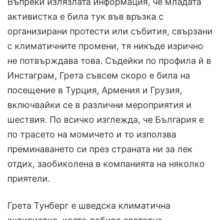
Въпреки излязлата информация, че младата
активистка е била тук във връзка с
организирани протести или събития, свързани
с климатичните промени, тя никъде изрично
не потвърждава това. Съдейки по профила й в
Инстаграм, Грета съвсем скоро е била на
посещение в Турция, Армения и Грузия,
включвайки се в различни мероприятия и
шествия. По всичко изглежда, че България е
по трасето на момичето и то използва
преминаването си през страната ни за лек
отдих, заобиколена в компанията на няколко
приятели.
Грета Тунберг е шведска климатична