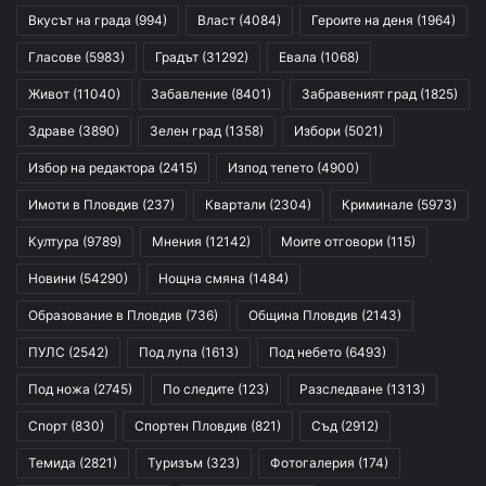
Вкусът на града
(994)
Власт
(4084)
Героите на деня
(1964)
Гласове
(5983)
Градът
(31292)
Евала
(1068)
Живот
(11040)
Забавление
(8401)
Забравеният град
(1825)
Здраве
(3890)
Зелен град
(1358)
Избори
(5021)
Избор на редактора
(2415)
Изпод тепето
(4900)
Имоти в Пловдив
(237)
Квартали
(2304)
Криминале
(5973)
Култура
(9789)
Мнения
(12142)
Моите отговори
(115)
Новини
(54290)
Нощна смяна
(1484)
Образование в Пловдив
(736)
Община Пловдив
(2143)
ПУЛС
(2542)
Под лупа
(1613)
Под небето
(6493)
Под ножа
(2745)
По следите
(123)
Разследване
(1313)
Спорт
(830)
Спортен Пловдив
(821)
Съд
(2912)
Темида
(2821)
Туризъм
(323)
Фотогалерия
(174)