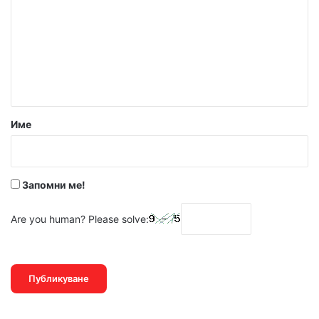
м
е
н
т
а
р
Име
:
*
Запомни ме!
Are you human? Please solve: