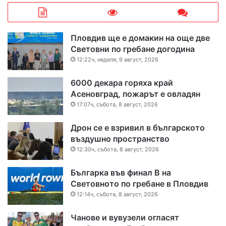
Пловдив ще е домакин на още две
Световни по гребане догодина
12:22ч, неделя, 9 август, 2026
6000 декара горяха край
Асеновград, пожарът е овладян
17:07ч, събота, 8 август, 2026
Дрон се е взривил в българското
въздушно пространство
12:30ч, събота, 8 август, 2026
Българка във финал B на
Световното по гребане в Пловдив
12:14ч, събота, 8 август, 2026
Чанове и вувузели огласят