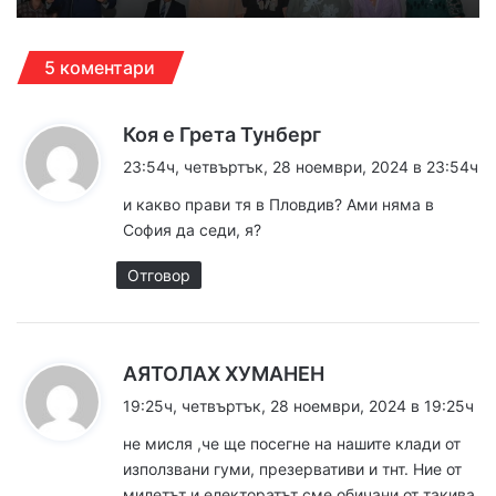
5 коментари
к
Коя е Грета Тунберг
а
23:54ч, четвъртък, 28 ноември, 2024 в 23:54ч
з
и какво прави тя в Пловдив? Ами няма в
а
София да седи, я?
:
Отговор
к
АЯТОЛАХ ХУМАНЕН
а
19:25ч, четвъртък, 28 ноември, 2024 в 19:25ч
з
не мисля ,че ще посегне на нашите клади от
а
използвани гуми, презервативи и тнт. Ние от
:
милетът и електоратът сме обичани от такива