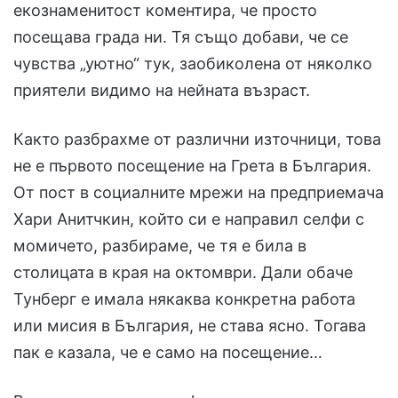
екознаменитост коментира, че просто
посещава града ни. Тя също добави, че се
чувства „уютно“ тук, заобиколена от няколко
приятели видимо на нейната възраст.
Както разбрахме от различни източници, това
не е първото посещение на Грета в България.
От пост в социалните мрежи на предприемача
Хари Анитчкин, който си е направил селфи с
момичето, разбираме, че тя е била в
столицата в края на октомври. Дали обаче
Тунберг е имала някаква конкретна работа
или мисия в България, не става ясно. Тогава
пак е казала, че е само на посещение…