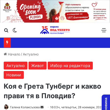
Търсене ...
Switch skin
М
Начало
/
Актуално
Актуално
Живот
Избор на редактора
Новини
Коя е Грета Тунберг и какво
прави тя в Пловдив?
Send
Галена Колаксъзова
16:03ч, четвъртък, 28 ноември, 2024