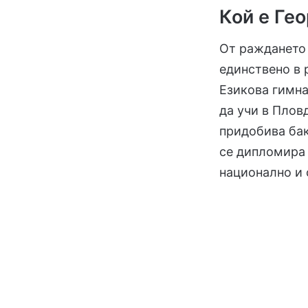
Кой е Гео
От раждането 
единствено в 
Езикова гимна
да учи в Плов
придобива бак
се дипломира 
национално и 