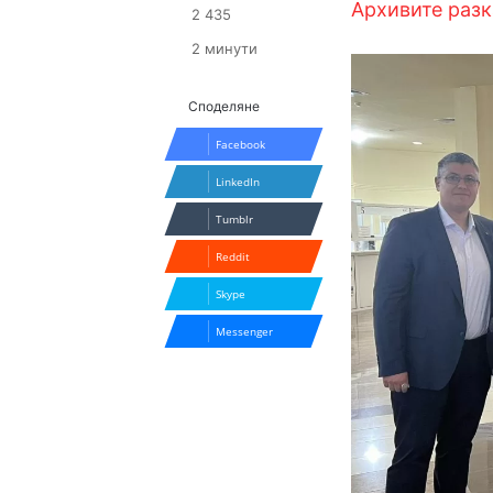
Архивите разк
2 435
2 минути
Споделяне
Facebook
LinkedIn
Tumblr
Reddit
Skype
Messenger