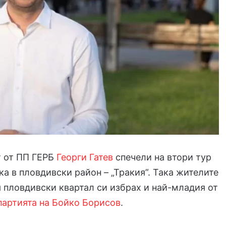
 от ПП ГЕРБ
Георги Гатев
спечели на втори тур
ка в пловдивски район – „Тракия”. Така жителите
 пловдивски квартал си избрах и най-младия от
партията на Бойко Борисов
.