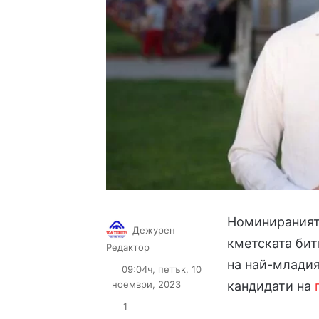
Номинираният
Дежурен
кметската бит
Follow
Send
Редактор
on
an
на най-младия
09:04ч, петък, 10
X
email
ноември, 2023
кандидати на
1