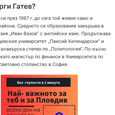
рги Гатев?
си през 1987 г. до сега той живее само и
района. Средното си образование завършва в
зия „Иван Вазов” с английски език. Продължава
дивския университет „Паисий Хилендарски” и
алавърска степен по „Политология“. По-късно
като магистър по финанси в Университета по
световно стопанство в София.