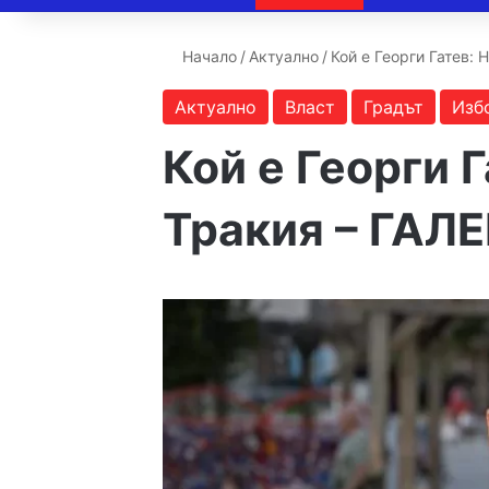
Начало
/
Актуално
/
Кой е Георги Гатев:
Актуално
Власт
Градът
Изб
Кой е Георги 
Тракия – ГАЛ