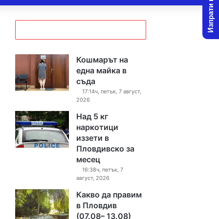
Изпрати новина
Кошмарът на
една майка в
съда
17:14ч, петък, 7 август,
2026
Над 5 кг
наркотици
иззети в
Пловдивско за
месец
16:38ч, петък, 7
август, 2026
Какво да правим
в Пловдив
(07.08– 13.08)