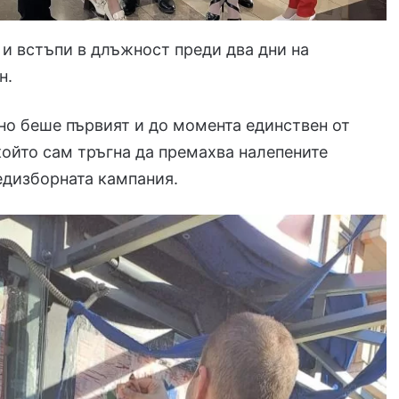
е и встъпи в длъжност преди два дни на
н.
но беше първият и до момента единствен от
който сам тръгна да премахва налепените
едизборната кампания.