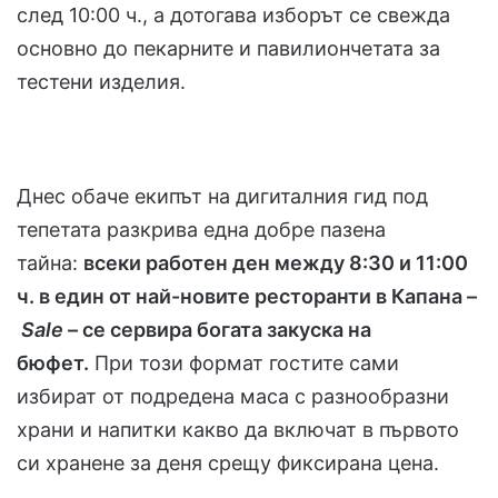
след 10:00 ч., а дотогава изборът се свежда
основно до пекарните и павилиончетата за
тестени изделия.
Днес обаче екипът на дигиталния гид под
тепетата разкрива една добре пазена
тайна:
всеки работен ден между 8:30 и 11:00
ч. в един от най-новите ресторанти в Капана –
Sale
– се сервира богата закуска на
бюфет.
При този формат гостите сами
избират от подредена маса с разнообразни
храни и напитки какво да включат в първото
си хранене за деня срещу фиксирана цена.