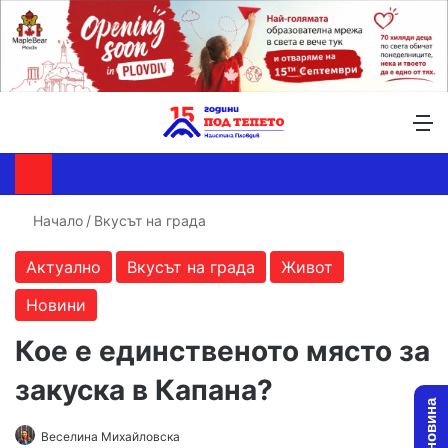
Търсене ...
Switch skin
М
Начало
/
Вкусът на града
Актуално
Вкусът на града
Живот
Новини
Кое е единственото място за
закуска в Капана?
Follow
Send
Веселина Михайловска