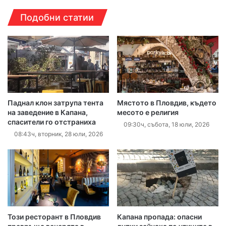
Подобни статии
Паднал клон затрупа тента
Мястото в Пловдив, където
на заведение в Капана,
месото е религия
спасители го отстраниха
09:30ч, събота, 18 юли, 2026
08:43ч, вторник, 28 юли, 2026
Този ресторант в Пловдив
Капана пропада: опасни