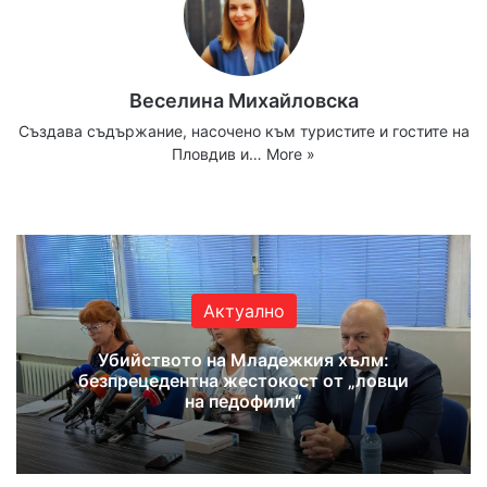
Веселина Михайловска
Създава съдържание, насочено към туристите и гостите на
Пловдив и…
More »
Website
Facebook
X
YouTube
Instagram
Актуално
Убийството на Младежкия хълм:
безпрецедентна жестокост от „ловци
на педофили“