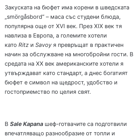
Закуската на бюфет има корени в шведската
„smörgåsbord“ – маса със студени блюда,
популярна още от XVI век. През XIX век тя
навлиза в Европа, а големите хотели
като
Ritz
и
Savoy
я превръщат в практичен
начин за обслужване на многобройни гости. В
средата на XX век американските хотели я
утвърждават като стандарт, а днес богатият
бюфет е символ на щедрост, удобство и
гостоприемство по целия свят.
В
Sale Kapana
шеф-готвачите са подготвили
впечатляващо разнообразие от топли и