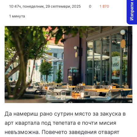
Изпрати новина
on
an
10:47ч, понеделник, 29 септември, 2025
0
1 870
X
email
1 минута
Да намериш рано сутрин място за закуска в
арт квартала под тепетата е почти мисия
невъзможна. Повечето заведения отварят