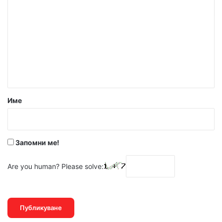
о
м
е
н
т
а
р
Име
:
*
Запомни ме!
Are you human? Please solve: