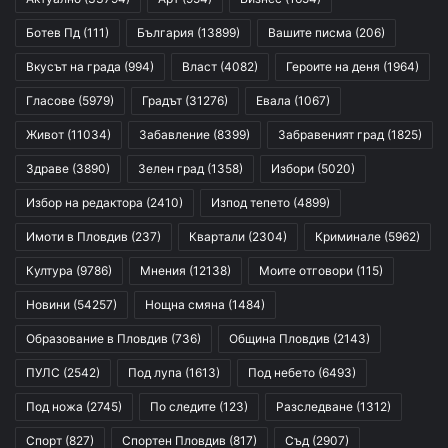
Ботев Пд
(111)
България
(13899)
Вашите писма
(206)
Вкусът на града
(994)
Власт
(4082)
Героите на деня
(1964)
Гласове
(5979)
Градът
(31276)
Евала
(1067)
Живот
(11034)
Забавление
(8399)
Забравеният град
(1825)
Здраве
(3890)
Зелен град
(1358)
Избори
(5020)
Избор на редактора
(2410)
Изпод тепето
(4899)
Имоти в Пловдив
(237)
Квартали
(2304)
Криминале
(5962)
Култура
(9786)
Мнения
(12138)
Моите отговори
(115)
Новини
(54257)
Нощна смяна
(1484)
Образование в Пловдив
(736)
Община Пловдив
(2143)
ПУЛС
(2542)
Под лупа
(1613)
Под небето
(6493)
Под ножа
(2745)
По следите
(123)
Разследване
(1312)
Спорт
(827)
Спортен Пловдив
(817)
Съд
(2907)