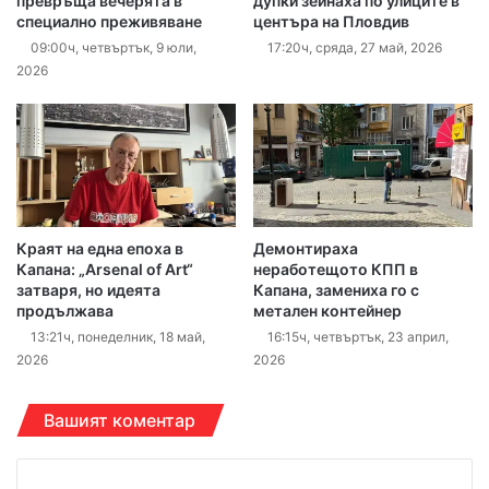
превръща вечерята в
дупки зейнаха по улиците в
специално преживяване
центъра на Пловдив
09:00ч, четвъртък, 9 юли,
17:20ч, сряда, 27 май, 2026
2026
Краят на една епоха в
Демонтираха
Капана: „Arsenal of Art“
неработещото КПП в
затваря, но идеята
Капана, замениха го с
продължава
метален контейнер
13:21ч, понеделник, 18 май,
16:15ч, четвъртък, 23 април,
2026
2026
Вашият коментар
К