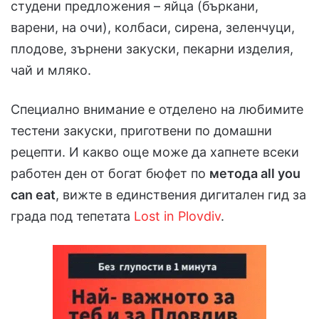
студени предложения – яйца (бъркани,
варени, на очи), колбаси, сирена, зеленчуци,
плодове, зърнени закуски, пекарни изделия,
чай и мляко.
Специално внимание е отделено на любимите
тестени закуски, приготвени по домашни
рецепти. И какво още може да хапнете всеки
работен ден от богат бюфет по
метода all you
can eat
, вижте в единствения дигитален гид за
града под тепетата
Lost in Plovdiv
.