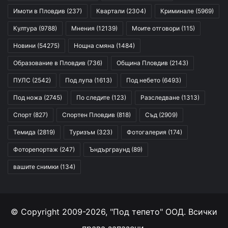
Имоти в Пловдив
(237)
Квартали
(2304)
Криминале
(5969)
Култура
(9788)
Мнения
(12139)
Моите отговори
(115)
Новини
(54275)
Нощна смяна
(1484)
Образование в Пловдив
(736)
Община Пловдив
(2143)
ПУЛС
(2542)
Под лупа
(1613)
Под небето
(6493)
Под ножа
(2745)
По следите
(123)
Разследване
(1313)
Спорт
(827)
Спортен Пловдив
(818)
Съд
(2909)
Темида
(2819)
Туризъм
(323)
Фотогалерия
(174)
Фоторепортаж
(247)
Ъндърграунд
(89)
вашите снимки
(134)
© Copyright 2009-2026, "Под тепето" ООД. Всички