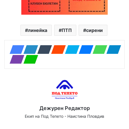
линейка
ПТП
сирени
Дежурен Редактор
Екип на Под Тепето - Наистина Пловдив
Website
Facebook
X
YouTube
Instagram