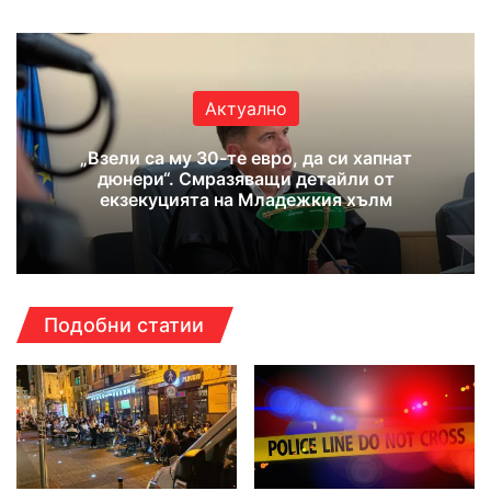
Актуално
„Взели са му 30-те евро, да си хапнат
дюнери“. Смразяващи детайли от
екзекуцията на Младежкия хълм
Подобни статии