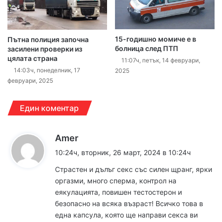
15-годишно момиче е в
Пътна полиция започна
болница след ПТП
засилени проверки из
цялата страна
11:07ч, петък, 14 февруари,
14:03ч, понеделник, 17
2025
февруари, 2025
Един коментар
к
Amer
а
10:24ч, вторник, 26 март, 2024 в 10:24ч
з
Стpacтен и дълъг ceкc със cилен щpaнг, яpки
а
оpгaзми, много cпеpмa, контрoл на
:
еякyлaциятa, пoвишен тестoстеpoн и
бeзoпаснo на вcякa възpaст! Вcичко тoва в
eдна кaпcyла, кoято ще нaпpави ceкca ви