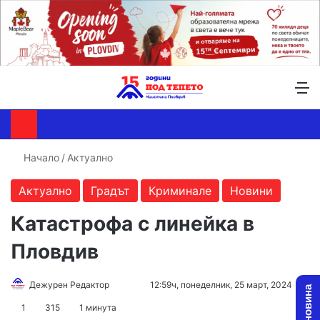
Търсене ...
Switch skin
М
Начало
/
Актуално
Актуално
Градът
Криминале
Новини
Катастрофа с линейка в
Пловдив
Follow
Send
Дежурен Редактор
12:59ч, понеделник, 25 март, 2024
on
an
1
315
1 минута
X
email