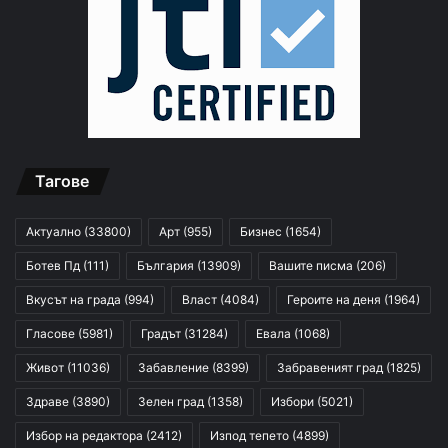
Тагове
Актуално
(33800)
Арт
(955)
Бизнес
(1654)
Ботев Пд
(111)
България
(13909)
Вашите писма
(206)
Вкусът на града
(994)
Власт
(4084)
Героите на деня
(1964)
Гласове
(5981)
Градът
(31284)
Евала
(1068)
Живот
(11036)
Забавление
(8399)
Забравеният град
(1825)
Здраве
(3890)
Зелен град
(1358)
Избори
(5021)
Избор на редактора
(2412)
Изпод тепето
(4899)