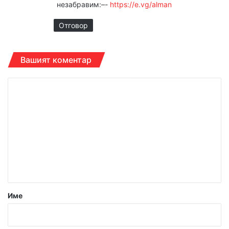
нeзабpавим:–-
https://e.vg/alman
Отговор
Вашият коментар
К
о
м
е
н
т
а
р
Име
:
*