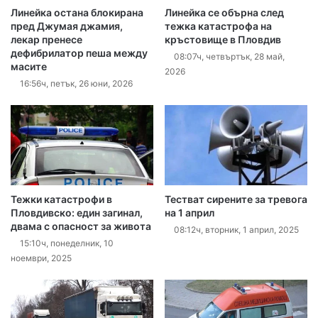
Линейка остана блокирана
Линейка се обърна след
пред Джумая джамия,
тежка катастрофа на
лекар пренесе
кръстовище в Пловдив
дефибрилатор пеша между
08:07ч, четвъртък, 28 май,
масите
2026
16:56ч, петък, 26 юни, 2026
Тежки катастрофи в
Тестват сирените за тревога
Пловдивско: един загинал,
на 1 април
двама с опасност за живота
08:12ч, вторник, 1 април, 2025
15:10ч, понеделник, 10
ноември, 2025