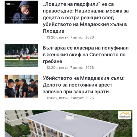
„Ловците на педофили“ не са
правосъдие: Национална мрежа за
децата с остра реакция след
убийството на Младежкия хълм в
Пловдив
13:26ч, петък, 7 август, 2026
Българка се класира на полуфинал
в женския скиф на Световното по
гребане
12:20ч, петък, 7 август, 2026
Убийството на Младежкия хълм:
Делото за постоянния арест
започна при закрити врати
12:08ч, петък, 7 август, 2026