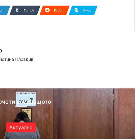
dIn
Tumblr
Reddit
Skype
р
аистина Пловдив
ram
очети следващото
Актуално