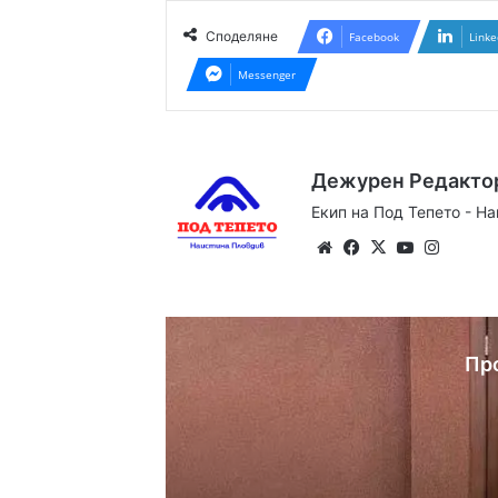
Споделяне
Facebook
Linke
Messenger
Дежурен Редакто
Екип на Под Тепето - Н
Website
Facebook
X
YouTube
Instag
Пр