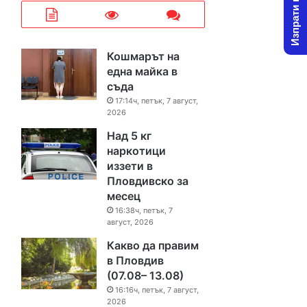
Изпрати новина
Кошмарът на
една майка в
съда
17:14ч, петък, 7 август,
2026
Над 5 кг
наркотици
иззети в
Пловдивско за
месец
16:38ч, петък, 7
август, 2026
Какво да правим
в Пловдив
(07.08– 13.08)
16:16ч, петък, 7 август,
2026