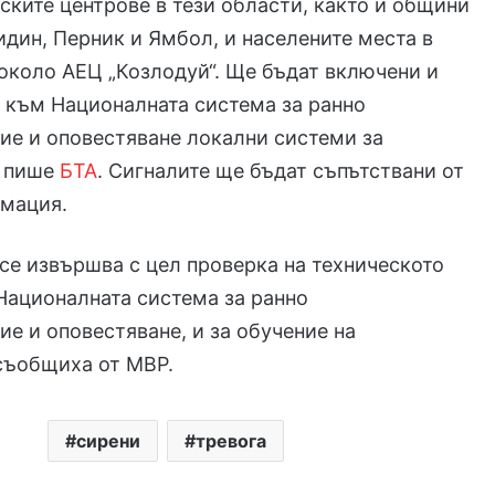
ските центрове в тези области, както и общини
идин, Перник и Ямбол, и населените места в
 около АЕЦ „Козлодуй“. Ще бъдат включени и
 към Националната система за ранно
ие и оповестяване локални системи за
, пише
БТА
. Сигналите ще бъдат съпътствани от
рмация.
се извършва с цел проверка на техническото
Националната система за ранно
е и оповестяване, и за обучение на
съобщиха от МВР.
сирени
тревога