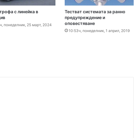
трофа с линейка в
Тестват системата за ранно
 2026
ив
предупреждение и
оповестяване
ите остават само в евро
ч, понеделник, 25 март, 2024
10:53ч, понеделник, 1 април, 2019
 2026
Специален гост от Бразилия посети пловдивските пожарникари
 2026
„Взели са му 30-те евро, да си хапнат дюнери“. Смразяващи детайли от екзекуцията на Младежкия хълм
 2026
Нови детйали за убийството в Пловдив: Нечовешка жестокост