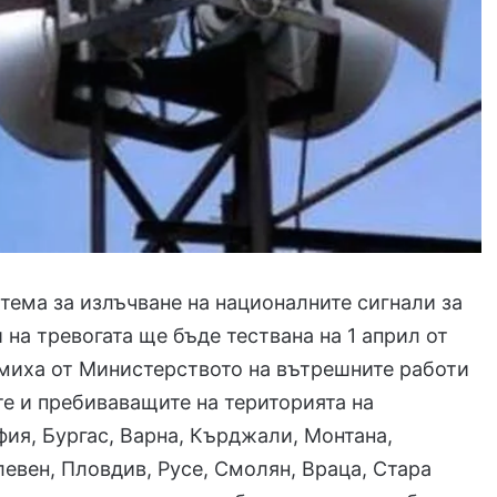
тема за излъчване на националните сигнали за
й на тревогата ще бъде тествана на 1 април от
домиха от Министерството на вътрешните работи
е и пребиваващите на територията на
фия, Бургас, Варна, Кърджали, Монтана,
евен, Пловдив, Русе, Смолян, Враца, Стара