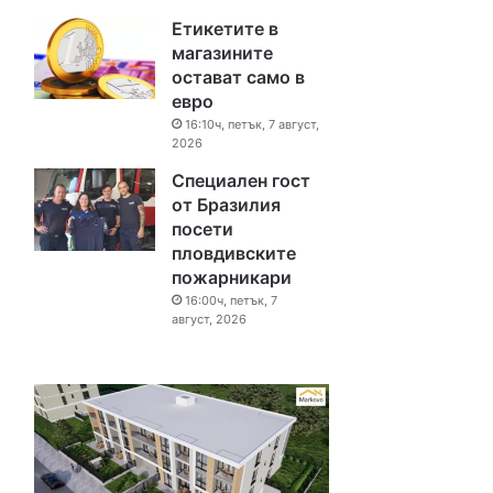
Етикетите в
магазините
остават само в
евро
16:10ч, петък, 7 август,
2026
Специален гост
от Бразилия
посети
пловдивските
пожарникари
16:00ч, петък, 7
август, 2026