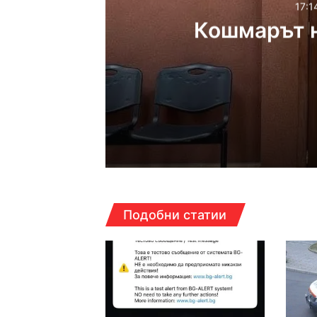
17:1
Кошмарът н
17:14ч, петък, 7 август,
Кошмарът на една м
16:38ч, петък, 7 август,
Подобни статии
Над 5 кг наркотици 
16:16ч, петък, 7 август,
Какво да правим в П