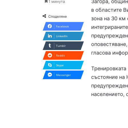
Загора, общин
1 минута
в областите В
Споделяне
зона на 30 км
интегрираните
Facebook
предупрежден
LinkedIn
оповестяване
Tumblr
гласова инфо
Reddit
Skype
Тренировката 
Messenger
състояние на 
предупреждени
населението, 