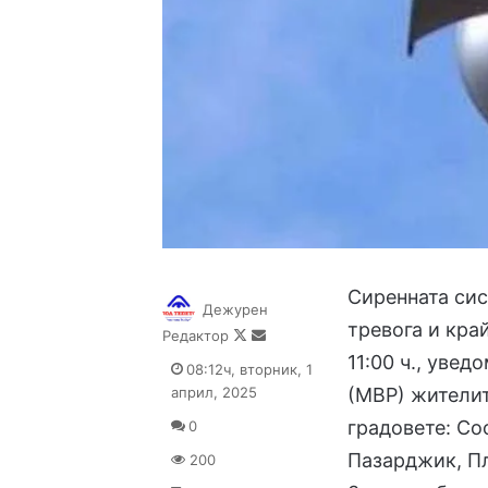
Сиренната сис
Дежурен
тревога и кра
Follow
Send
Редактор
on
an
11:00 ч., уве
08:12ч, вторник, 1
X
email
април, 2025
(МВР) жителит
градовете: Со
0
Пазарджик, Пл
200