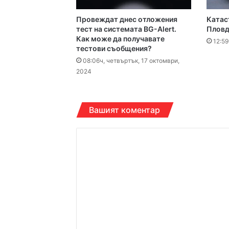
Провеждат днес отложения
Катас
16:10ч, петък, 7 август,
тест на системата BG-Alert.
Пловд
Как може да получавате
Етикетите в магазин
12:59
тестови съобщения?
08:06ч, четвъртък, 17 октомври,
2024
16:00ч, петък, 7 август,
Вашият коментар
К
15:43ч, петък, 7 август,
о
м
е
14:38ч, петък, 7 август,
н
т
а