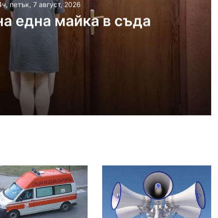
4ч, петък, 7 август, 2026
а една майка в съда
 2026
айка в съда
 2026
иззети в Пловдивско за месец
 2026
ловдив (07.08– 13.08)