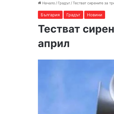
Начало
/
Градът
/
Тестват сирените за тр
България
Градът
Новини
Тестват сирен
април