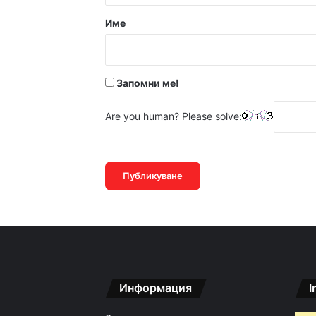
р
Име
14:21ч, петък, 7 август,
:
*
Запомни ме!
14:13ч, петък, 7 август,
Are you human? Please solve:
14:05ч, петък, 7 август,
Информация
I