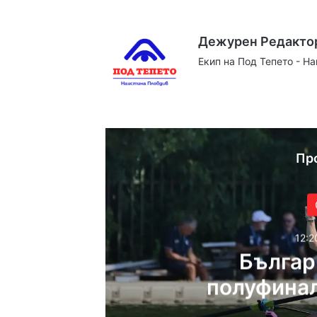
Дежурен Редакто
Екип на Под Тепето - Н
Website
Facebook
X
YouTube
Instag
Пр
12:2
Българ
полуфинал
Светов