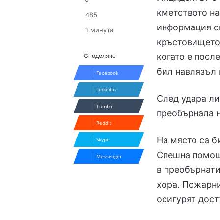
кметството на
485
информация с
1 минута
кръстовището 
когато е посл
Споделяне
бил навлязъл 
Facebook
LinkedIn
След удара ли
Tumblr
преобърнала н
Reddit
На място са б
Skype
Спешна помощ.
Messenger
в преобърнат
хора. Пожарни
осигурят дост