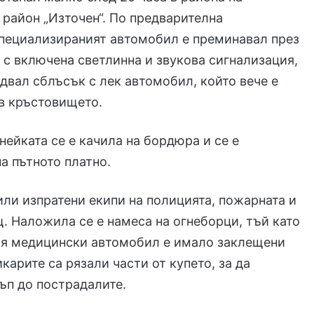
 район „Източен“. По предварителна
пециализираният автомобил е преминавал през
с включена светлинна и звукова сигнализация,
едвал сблъсък с лек автомобил, който вече е
в кръстовището.
нейката се е качила на бордюра и се е
а пътното платно.
или изпратени екипи на полицията, пожарната и
 Наложила се е намеса на огнеборци, тъй като
ия медицински автомобил е имало заклещени
карите са рязали части от купето, за да
ъп до пострадалите.