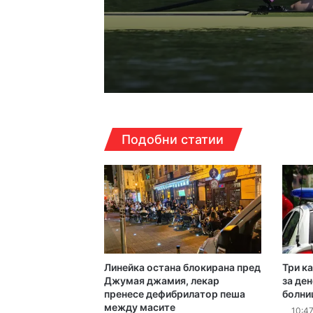
12:20ч, петък, 7 август,
12:08ч, петък, 7 август,
Подобни статии
12:03ч, петък, 7 август,
Линейка остана блокирана пред
Три к
11:50ч, петък, 7 август,
Джумая джамия, лекар
за де
пренесе дефибрилатор пеша
болни
между масите
10:47