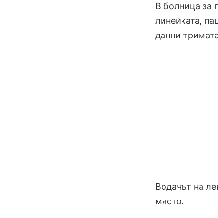
В болница за 
линейката, па
данни тримата
Водачът на л
място.