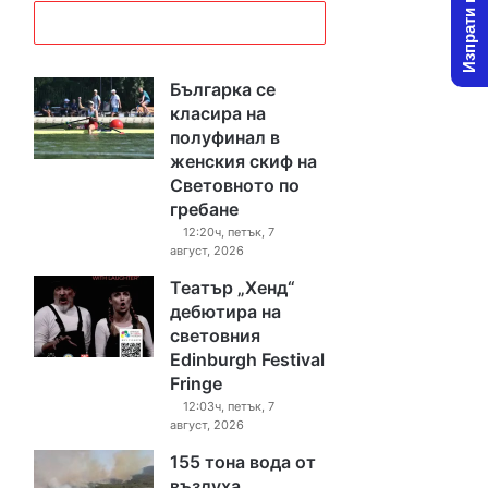
Изпрати новина
Българка се
класира на
полуфинал в
женския скиф на
Световното по
гребане
12:20ч, петък, 7
август, 2026
Театър „Хенд“
дебютира на
световния
Edinburgh Festival
Fringe
12:03ч, петък, 7
август, 2026
155 тона вода от
въздуха