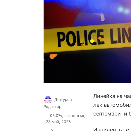
Линейка на ча
Дежурен
лек автомоби
Follow
Send
Редактор
on
an
септември“ и 
08:07ч, четвъртък,
X
email
28 май, 2026
Инцидентът е 
0