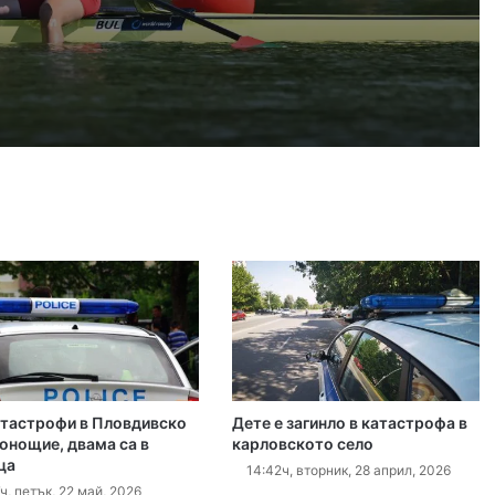
 2026
Българка се класира на полуфинал в женския скиф на Световното по гребане
 2026
Убийството на Младежкия хълм: Делото за постоянния арест започна при закрити врати
 2026
Театър „Хенд“ дебютира на световния Edinburgh Festival Fringe
атастрофи в Пловдивско
Дете е загинло в катастрофа в
 2026
нонощие, двама са в
карловското село
ца
155 тона вода от въздуха помогнаха в битката с пожара в Пазарджишко
14:42ч, вторник, 28 април, 2026
ч, петък, 22 май, 2026