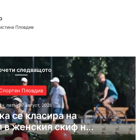
р
аистина Пловдив
ram
очети следващото
Спортен Пловдив
0ч, петък, 7 август, 2026
ка се класира на
 в женския скиф на
ното по гребане