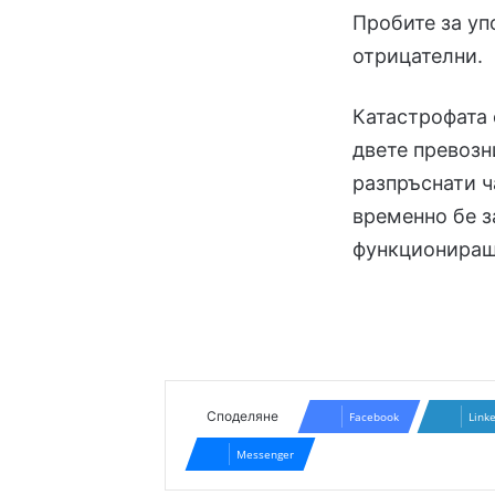
Пробите за уп
отрицателни.
Катастрофата 
двете превозн
разпръснати ч
временно бе з
функциониращ
Споделяне
Facebook
Link
Messenger