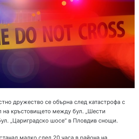
стно дружество се обърна след катастрофа с
л на кръстовището между бул. „Шести
бул. „Цариградско шосе“ в Пловдив снощи.
станал малко след 20 часа в района на