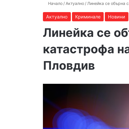
Начало
/
Актуално
/
Линейка се обърна 
Актуално
Криминале
Новини
Линейка се о
катастрофа н
Пловдив