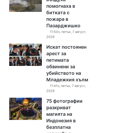
помогнаха в
битката с
пожара в
Пазарджишко
11:50ч, петък, 7 август,
2026
Искат постоянен
арест за
петимата
обвинени за
убийството на
Младежкия хълм
11:41ч, петък, 7 август,
2026
75 фотографии
разкриват
магията на
Индонезия в
безплатна