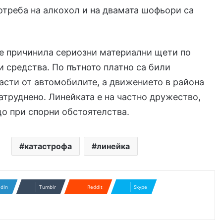
отреба на алкохол и на двамата шофьори са
е причинила сериозни материални щети по
и средства. По пътното платно са били
асти от автомобилите, а движението в района
атруднено. Линейката е на частно дружество,
о при спорни обстоятелства.
катастрофа
линейка
edIn
Tumblr
Reddit
Skype