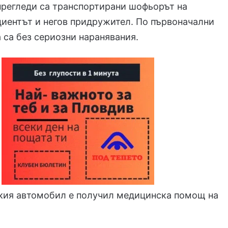
прегледи са транспортирани шофьорът на
циентът и негов придружител. По първоначални
 са без сериозни наранявания.
екия автомобил е получил медицинска помощ на