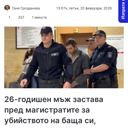
Изпрати новина
Follow
Send
Таня Грозданова
13:07ч, петък, 20 февруари, 2026
on
an
1
357
1 минута
X
email
26-годишен мъж застава
пред магистратите за
убийството на баща си,