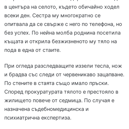
в центъра на селото, където обичайно ходел
всеки ден. Сестра му многократно се
опитвала да се свърже с него по телефона, но
без успех. По нейна молба роднина посетила
къщата и открила безжизненото му тяло на
пода в една от стаите.
При огледа разследващите иззели тесла, нож
и брадва със следи от червеникаво зацапване.
По стените в стаята също имало пръски.
Според прокуратурата тялото е престояло в
жилището повече от седмица. По случая е
назначена съдебномедицинска и
психиатрична експертиза.