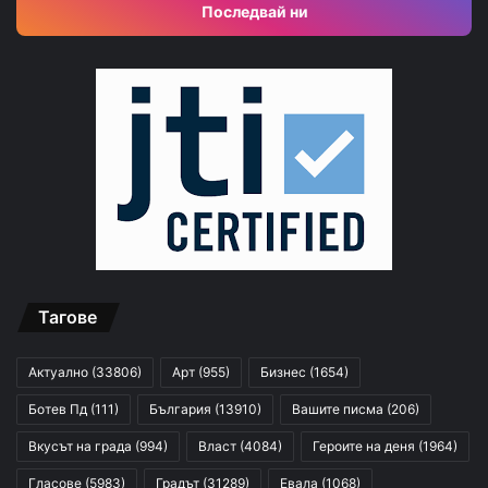
Последвай ни
Тагове
Актуално
(33806)
Арт
(955)
Бизнес
(1654)
Ботев Пд
(111)
България
(13910)
Вашите писма
(206)
Вкусът на града
(994)
Власт
(4084)
Героите на деня
(1964)
Гласове
(5983)
Градът
(31289)
Евала
(1068)