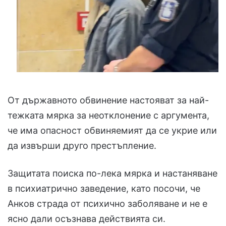
От държавното обвинение настояват за най-
тежката мярка за неотклонение с аргумента,
че има опасност обвиняемият да се укрие или
да извърши друго престъпление.
Защитата поиска по-лека мярка и настаняване
в психиатрично заведение, като посочи, че
Анков страда от психично заболяване и не е
ясно дали осъзнава действията си.