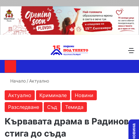
Търсене ...
Switch skin
М
Начало
/
Актуално
Актуално
Криминале
Новини
Разследване
Съд
Темида
Кървавата драма в Радиново
стига до съда