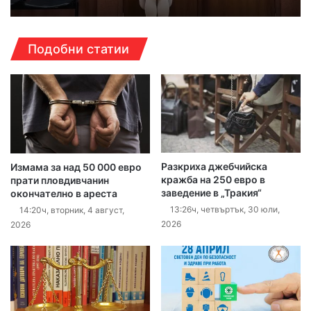
Подобни статии
Разкриха джебчийска
Измама за над 50 000 евро
кражба на 250 евро в
прати пловдивчанин
заведение в „Тракия“
окончателно в ареста
13:26ч, четвъртък, 30 юли,
14:20ч, вторник, 4 август,
2026
2026