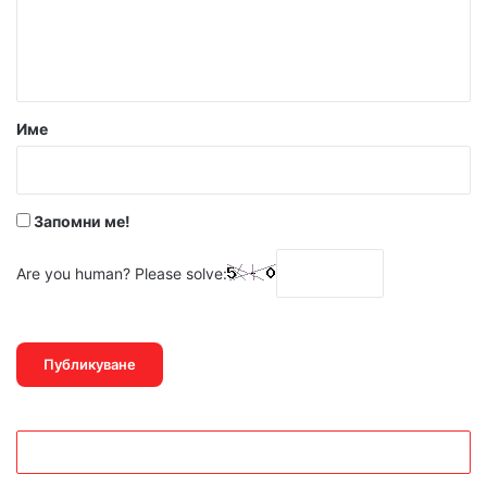
н
т
а
р
Име
:
*
Запомни ме!
Are you human? Please solve: