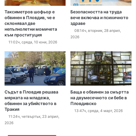
Таксиметров шофьор е
Безопасността на труда
обвинен в Пловдив, че е
вече включва и психичното
склонявал две
здраве
непълнолетни момичета
08:14ч, вторник, 28 април,
към проституция
2026
11:02ч, сряда, 10 юни, 2026
Съдът в Пловдив решава
Баща е обвинен за смъртта
мярката на младежа,
на двумесечното си бебе в
обвинен за убийството в
Пловдивско
Тракия
13:47ч, сряда, 4 март, 2026
11:24ч, четвъртък, 23 април,
2026