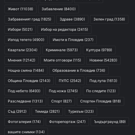
Живот
(11038)
Забавление
(8400)
Забравеният град
(1825)
Здраве
(3890)
Зелен град
(1358)
Избори
(5021)
Избор на редактора
(2415)
Изпод тепето
(4900)
Имоти в Пловдив
(237)
Квартали
(2304)
Криминале
(5973)
Култура
(9789)
Мнения
(12142)
Моите отговори
(115)
Новини
(54283)
Нощна смяна
(1484)
Образование в Пловдив
(736)
Община Пловдив
(2143)
ПУЛС
(2542)
Под лупа
(1613)
Под небето
(6493)
Под ножа
(2745)
По следите
(123)
Разследване
(1313)
Спорт
(827)
Спортен Пловдив
(818)
Съд
(2912)
Темида
(2821)
Туризъм
(323)
Фотогалерия
(174)
Фоторепортаж
(247)
Ъндърграунд
(89)
вашите снимки
(134)