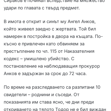
Сираков е починал вследствие на множество
удари по главата с твърд предмет.
В имота е открит и синът му Ангел Анков,
който живеел заедно с жертвата. Той бил
намерен в постройка в двора на къщата. По-
късно е привлечен като обвиняем за
престъпление по чл. 115 от Наказателния
кодекс – умишлено убийство. С
постановление на наблюдаващия прокурор
Анков е задържан за срок до 72 часа.
По време на разследването са разпитани 10
свидетели – роднини и съседи. От
показанията им става ясно, че дни преди
откриването на тялото Тодор не е бил виждан