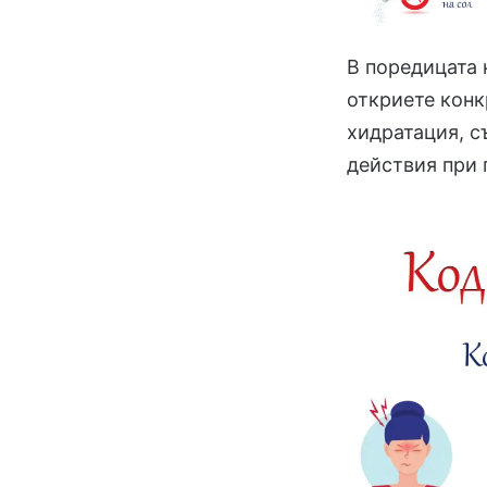
В поредицата 
откриете конк
хидратация, с
действия при 