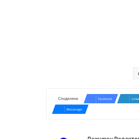
Споделяне
Facebook
Link
Messenger
Дежурен Редакто