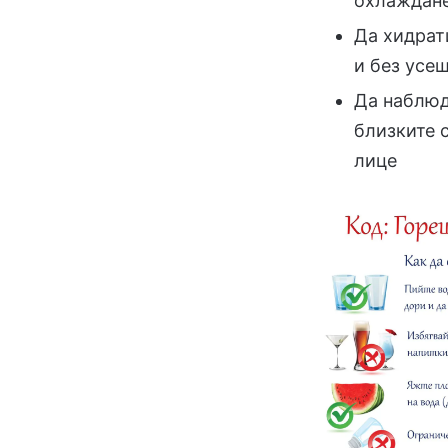
охлаждане
Да хидрат
и без усе
Да наблюд
близките с
лице