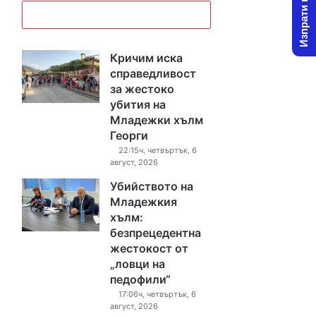
Изпрати новина
Кричим иска
справедливост
за жестоко
убития на
Младежки хълм
Георги
22:15ч, четвъртък, 6
август, 2026
Убийството на
Младежкия
хълм:
безпрецедентна
жестокост от
„ловци на
педофили“
17:06ч, четвъртък, 6
август, 2026