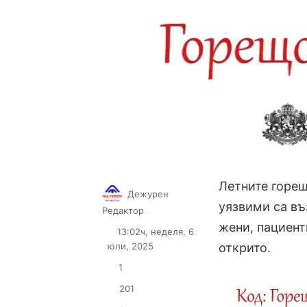
Летните горещ
Дежурен
уязвими са въ
Follow
Send
Редактор
on
an
жени, пациент
13:02ч, неделя, 6
X
email
юли, 2025
открито.
1
201