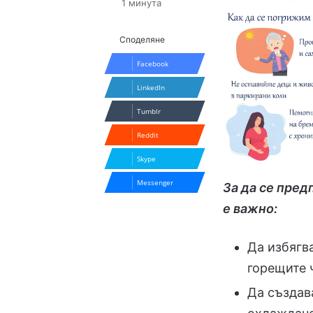
1 минута
Споделяне
Facebook
LinkedIn
Tumblr
Reddit
Skype
Messenger
За да се пред
е важно:
Да избягв
горещите ч
Да създав