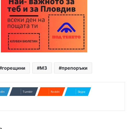
горещини
МЗ
препоръки
edIn
Tumblr
Reddit
Skype
р