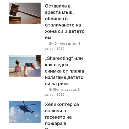
Оставиха в
ареста мъж,
обвинен в
отвличането на
жена си и детето
им
16:40ч, четвъртък, 6
август, 2026
„Sharenting“ или
как с една
снимка от плажа
излагаме детето
си на риск
16:15ч, четвъртък, 6
август, 2026
Хеликоптер се
включи в
гасенето на
пожара в