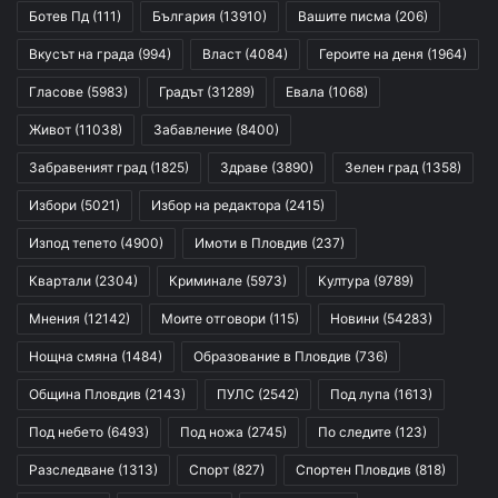
Ботев Пд
(111)
България
(13910)
Вашите писма
(206)
Вкусът на града
(994)
Власт
(4084)
Героите на деня
(1964)
Гласове
(5983)
Градът
(31289)
Евала
(1068)
Живот
(11038)
Забавление
(8400)
Забравеният град
(1825)
Здраве
(3890)
Зелен град
(1358)
Избори
(5021)
Избор на редактора
(2415)
Изпод тепето
(4900)
Имоти в Пловдив
(237)
Квартали
(2304)
Криминале
(5973)
Култура
(9789)
Мнения
(12142)
Моите отговори
(115)
Новини
(54283)
Нощна смяна
(1484)
Образование в Пловдив
(736)
Община Пловдив
(2143)
ПУЛС
(2542)
Под лупа
(1613)
Под небето
(6493)
Под ножа
(2745)
По следите
(123)
Разследване
(1313)
Спорт
(827)
Спортен Пловдив
(818)