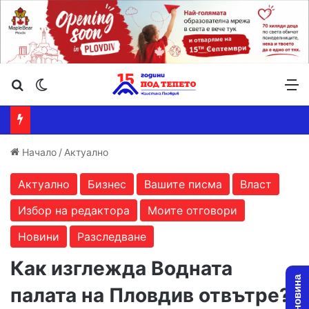
Търсене ...
Switch skin
М
Начало
/
Актуално
Актуално
Бизнес
Вашите писма
Власт
Избор на редактора
Моите отговори
Новини
Разследване
Как изглежда Водната
палата на Пловдив отвътре?