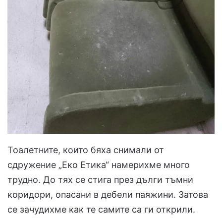
Тоалетните, които бяха снимали от
сдружение „Еко Етика“ намерихме много
трудно. До тях се стига през дълги тъмни
коридори, опасани в дебели паяжини. Затова
се зачудихме как те самите са ги открили.