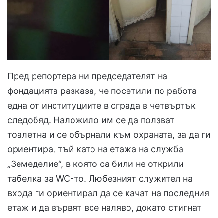
Пред репортера ни председателят на
фондацията разказа, че посетили по работа
една от институциите в сграда в четвъртък
следобяд. Наложило им се да ползват
тоалетна и се обърнали към охраната, за да ги
ориентира, тъй като на етажа на служба
„Земеделие“, в която са били не открили
табелка за WC-то. Любезният служител на
входа ги ориентирал да се качат на последния
етаж и да вървят все наляво, докато стигнат