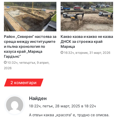
Район „Северен“ настоява за
Какво казва и какво не казва
среща между институциите
ДНСК за строежа край
и пълна хронология по
Марица
казуса край „Марица
16:32ч, вторник, 31 март, 2026
Гардънс“
10:32ч, четвъртък, 9 април,
2026
2 коментари
к
Найден
а
18:22ч, петък, 28 март, 2025 в 18:22ч
з
А отвън каква „красота“ е, трудно се описва.