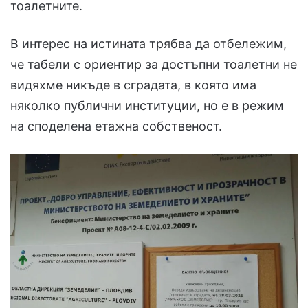
тоалетните.
В интерес на истината трябва да отбележим,
че табели с ориентир за достъпни тоалетни не
видяхме никъде в сградата, в която има
няколко публични институции, но е в режим
на споделена етажна собственост.