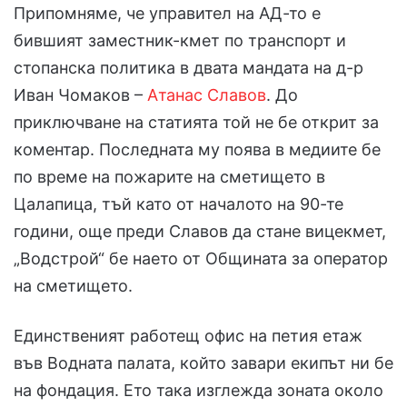
Припомняме, че управител на АД-то е
бившият заместник-кмет по транспорт и
стопанска политика в двата мандата на д-р
Иван Чомаков –
Атанас Славов
. До
приключване на статията той не бе открит за
коментар. Последната му поява в медиите бе
по време на пожарите на сметището в
Цалапица, тъй като от началото на 90-те
години, още преди Славов да стане вицекмет,
„Водстрой“ бе наето от Общината за оператор
на сметището.
Единственият работещ офис на петия етаж
във Водната палата, който завари екипът ни бе
на фондация. Ето така изглежда зоната около