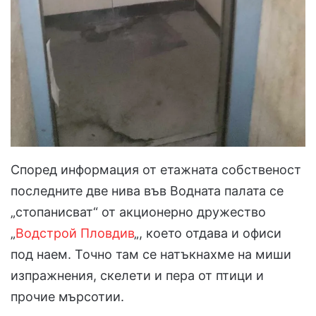
Според информация от етажната собственост
последните две нива във Водната палата се
„стопанисват“ от акционерно дружество
„
Водстрой Пловдив
„, което отдава и офиси
под наем. Точно там се натъкнахме на миши
изпражнения, скелети и пера от птици и
прочие мърсотии.