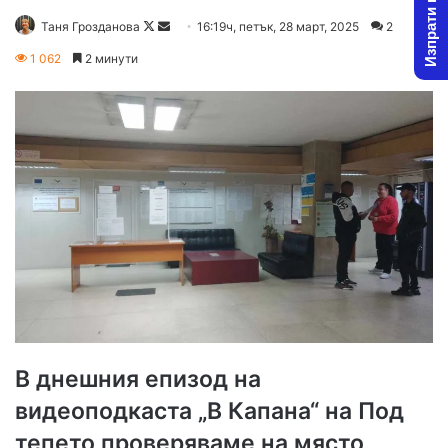
Изпрати новина
Follow
Send
Таня Грозданова
16:19ч, петък, 28 март, 2025
2
on
an
1 062
2 минути
X
email
В днешния епизод на
видеоподкаста „В Капана“ на Под
тепето проверяваме на място