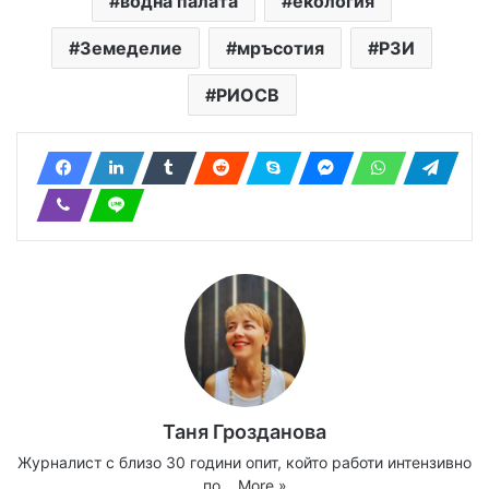
водна палата
екология
Земеделие
мръсотия
РЗИ
РИОСВ
Таня Грозданова
Журналист с близо 30 години опит, който работи интензивно
по…
More »