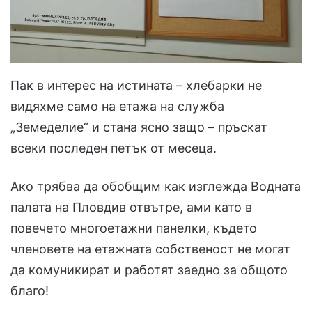
Пак в интерес на истината – хлебарки не
видяхме само на етажа на служба
„Земеделие“ и стана ясно защо – пръскат
всеки последен петък от месеца.
Ако трябва да обобщим как изглежда Водната
палата на Пловдив отвътре, ами като в
повечето многоетажни панелки, където
членовете на етажната собственост не могат
да комуникират и работят заедно за общото
благо!