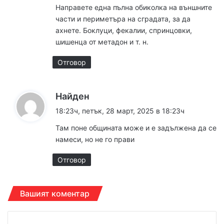
а
Направете една пълна обиколка на външните
:
части и периметъра на сградата, за да
ахнете. Боклуци, фекалии, спринцовки,
шишенца от метадон и т. н.
Отговор
к
Найден
а
18:23ч, петък, 28 март, 2025 в 18:23ч
з
Там поне общината може и е задължена да се
а
намеси, но не го прави
:
Отговор
Вашият коментар
К