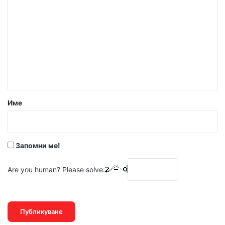
о
м
е
н
т
а
р
Име
:
*
Запомни ме!
Are you human? Please solve: