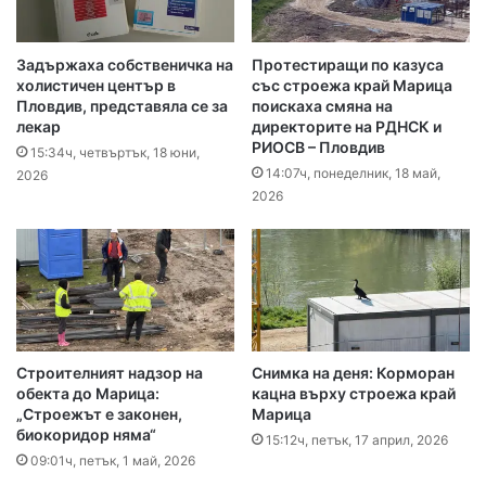
Задържаха собственичка на
Протестиращи по казуса
холистичен център в
със строежа край Марица
Пловдив, представяла се за
поискаха смяна на
лекар
директорите на РДНСК и
РИОСВ – Пловдив
15:34ч, четвъртък, 18 юни,
14:07ч, понеделник, 18 май,
2026
2026
Строителният надзор на
Снимка на деня: Корморан
обекта до Марица:
кацна върху строежа край
„Строежът е законен,
Марица
биокоридор няма“
15:12ч, петък, 17 април, 2026
09:01ч, петък, 1 май, 2026