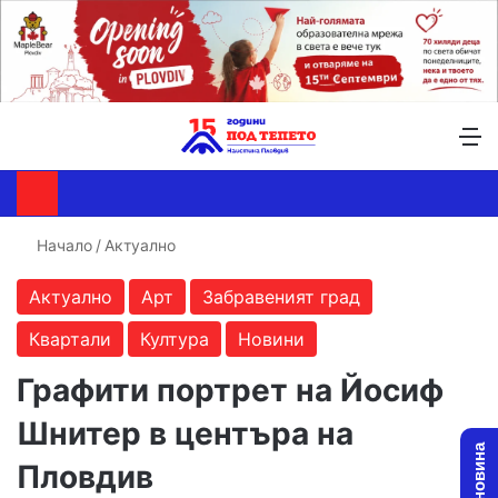
Търсене ...
Switch skin
М
Начало
/
Актуално
Актуално
Арт
Забравеният град
Квартали
Култура
Новини
Графити портрет на Йосиф
Шнитер в центъра на
Пловдив