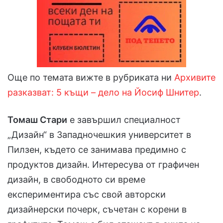
Още по темата вижте в рубриката ни
Архивите
разказват: 5 къщи – дело на Йосиф Шнитер
.
Томаш Стари
е завършил специалност
„Дизайн“ в Западночешкия университет в
Пилзен, където се занимава предимно с
продуктов дизайн. Интересува от графичен
дизайн, в свободното си време
експериментира със свой авторски
дизайнерски почерк, съчетан с корени в