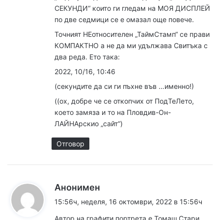
:
СЕКУНДИ“ които ги гледам на МОЯ ДИСПЛЕЙ
по две седмици се е омазал още повече.
Точният НЕотносителен „ТаймСтамп“ се прави
КОМПАКТНО а не да ми удължава Свитъка с
два реда. Ето така:
2022, 10/16, 10:46
(секундите да си ги пъхне във …именно!)
((ох, добре че се откопчих от ПодТеЛето,
което замяза и то на Пловдив-Он-
ЛАЙНАрскио „сайт“)
Отговор
к
Анонимен
а
15:56ч, неделя, 16 октомври, 2022 в 15:56ч
з
Автор на графити портрета е Томаш Стари,