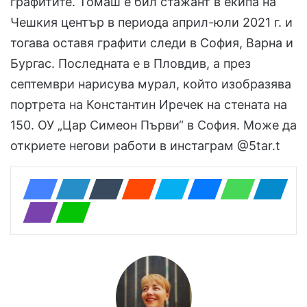
графитите. Томаш е бил стажант в екипа на
Чешкия център в периода април-юли 2021 г. и
тогава оставя графити следи в София, Варна и
Бургас. Последната е в Пловдив, а през
септември нарисува мурал, който изобразява
портрета на Константин Иречек на стената на
150. ОУ „Цар Симеон Първи“ в София. Може да
откриете негови работи в инстаграм @5tar.t