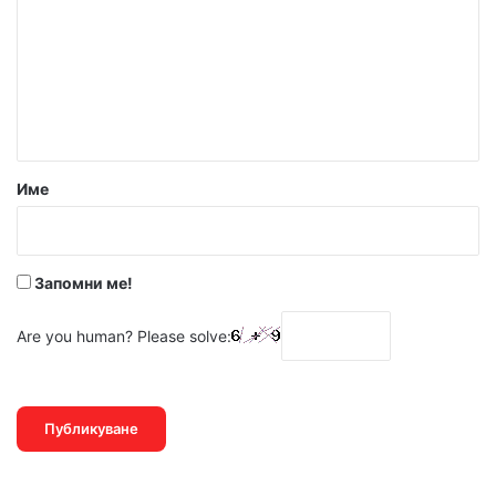
м
е
н
т
а
р
Име
:
*
Запомни ме!
Are you human? Please solve: