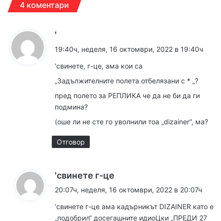
4 коментари
к
'
а
19:40ч, неделя, 16 октомври, 2022 в 19:40ч
з
‘свинете, г-це, ама кои са
а
„Задължителните полета отбелязани с * „?
:
пред полето за РЕПЛИКА че да не би да ги
подмина?
(оше ли не сте го уволнили тоа „dizainer“, ма?
Отговор
к
'свинете г-це
а
20:07ч, неделя, 16 октомври, 2022 в 20:07ч
з
‘свинете г-це ама кадърникът DIZAINER като е
а
„подобрил“ досегашните идиоЦки „ПРЕДИ 27