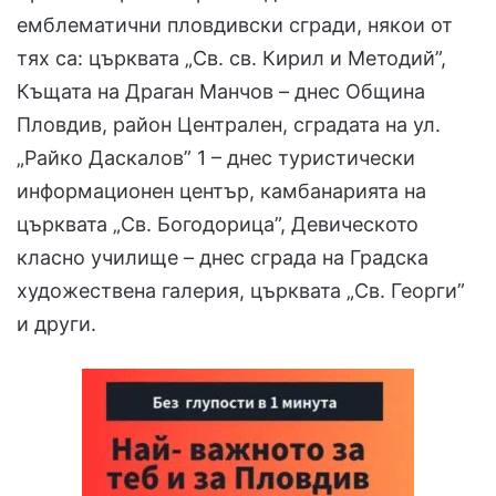
емблематични пловдивски сгради, някои от
тях са: църквата „Св. св. Кирил и Методий”,
Къщата на Драган Манчов – днес Община
Пловдив, район Централен, сградата на ул.
„Райко Даскалов” 1 – днес туристически
информационен център, камбанарията на
църквата „Св. Богодорица”, Девическото
класно училище – днес сграда на Градска
художествена галерия, църквата „Св. Георги”
и други.