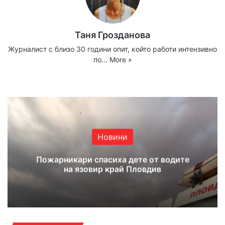
Таня Грозданова
Журналист с близо 30 години опит, който работи интензивно
по…
More »
Website
Facebook
X
YouTube
Instagram
Новини
Пожарникари спасиха дете от водите
на язовир край Пловдив