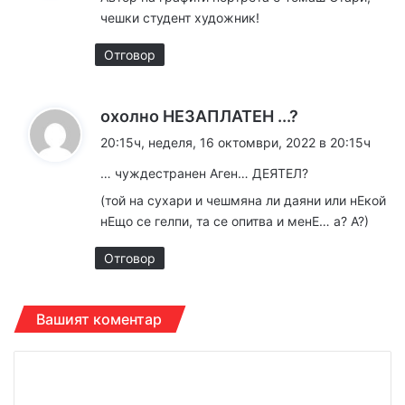
а
чешки студент художник!
:
Отговор
к
охолно НЕЗАПЛАТЕН ...?
а
20:15ч, неделя, 16 октомври, 2022 в 20:15ч
з
… чуждестранен Аген… ДЕЯТЕЛ?
а
(той на сухари и чешмяна ли даяни или нЕкой
:
нЕщо се гелпи, та се опитва и менЕ… а? А?)
Отговор
Вашият коментар
К
о