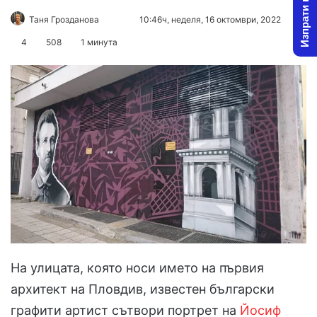
Изпрати новина
Follow
Send
Таня Грозданова
10:46ч, неделя, 16 октомври, 2022
on
an
4
508
1 минута
X
email
На улицата, която носи името на първия
архитект на Пловдив, известен български
графити артист сътвори портрет на
Йосиф