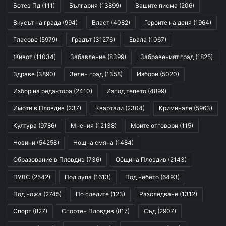
Ботев Пд
(111)
България
(13899)
Вашите писма
(206)
Вкусът на града
(994)
Власт
(4082)
Героите на деня
(1964)
Гласове
(5979)
Градът
(31276)
Евала
(1067)
Живот
(11034)
Забавление
(8399)
Забравеният град
(1825)
Здраве
(3890)
Зелен град
(1358)
Избори
(5020)
Избор на редактора
(2410)
Изпод тепето
(4899)
Имоти в Пловдив
(237)
Квартали
(2304)
Криминале
(5963)
Култура
(9786)
Мнения
(12138)
Моите отговори
(115)
Новини
(54258)
Нощна смяна
(1484)
Образование в Пловдив
(736)
Община Пловдив
(2143)
ПУЛС
(2542)
Под лупа
(1613)
Под небето
(6493)
Под ножа
(2745)
По следите
(123)
Разследване
(1312)
Спорт
(827)
Спортен Пловдив
(817)
Съд
(2907)