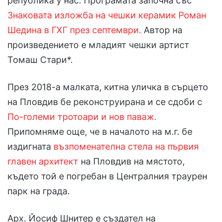
република у нас. Програмата започна със
Знаковата изложба на чешки керамик Роман
Шедина в ГХГ през септември.
Автор на
произведението е младият чешки артист
Томаш Стари*.
През 2018-а малката, китна уличка в сърцето
на Пловдив бе реконструирана и се сдоби с
По-големи тротоари и нов паваж.
Припомняме още, че в началото на м.г. бе
издигната
възпоменателна стела на първия
главен архитект
на Пловдив на мястото,
където той е погребан в Централния траурен
парк на града.
Арх. Йосиф Шнитер е създател на