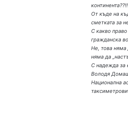
континента??!!
От къде на к
сметката за н
С какво право
гражданска во
Не, това няма
няма да „наст
С надежда за 
Володя Домаш
Национална ас
таксиметрови