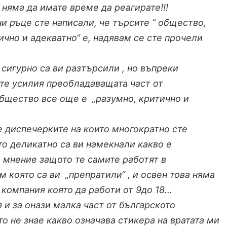
 няма да имате време да реагирате!!!
и ръце сте написали, че търсите “ общество,
ично и адекватно“ е, надявам се сте прочели
…
е сигурно са ви разтърсили , но въпреки
те усилия преобладаващата част от
бщество все още е „разумно, критично и
 диспечерките на които многократно сте
о деликатно са ви намекнали какво е
 мнение защото те самите работят в
м която са ви „препратили“ , и освен това няма
компания която да работи от 9до 18…
я и за онази малка част от българското
о не знае какво означава стикера на вратата ми