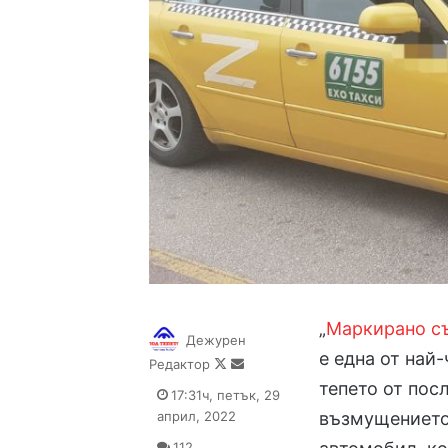
„
Маркирано съ
Дежурен
е една от най
Follow
Send
Редактор
on
an
тепето от пос
17:31ч, петък, 29
X
email
април, 2022
възмущението 
112