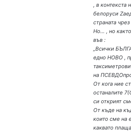
, в контекста 
белоруси Zае
страната чрез
Но… , но какт
във :
„Всички БЪЛ
едно НОВО , 
таксиметрови
на ПСЕВДОпро
От кога ние с
останалите 7(
си открият см
От къде на къ
които сме на 
каквато плаща