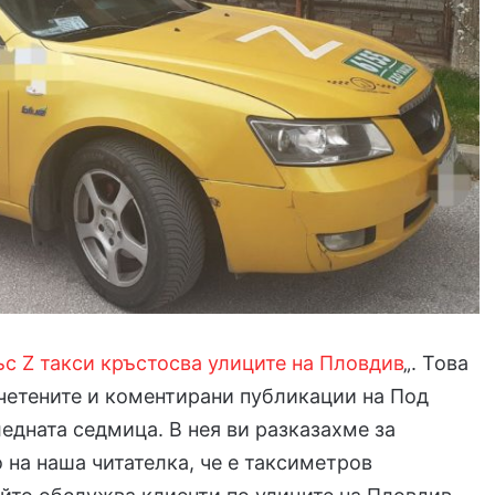
с Z такси кръстосва улиците на Пловдив
„. Това
-четените и коментирани публикации на Под
ледната седмица. В нея ви разказахме за
на наша читателка, че е таксиметров