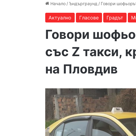
Начало
/
Ъндърграунд
/
Говори шофьорът
Актуално
Гласове
Градът
М
Говори шофьо
със Z такси, 
на Пловдив