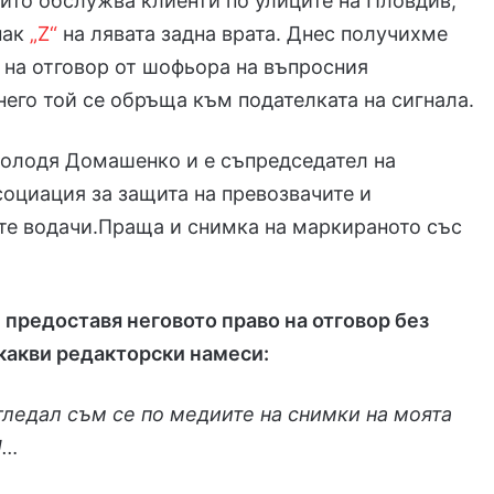
йто обслужва клиенти по улиците на Пловдив,
нак
„Z“
на лявата задна врата. Днес получихме
 на отговор от шофьора на въпросния
него той се обръща към подателката на сигнала.
Володя Домашенко и е съпредседател на
оциация за защита на превозвачите и
те водачи.Праща и снимка на маркираното със
 предоставя неговото право на отговор без
какви редакторски намеси:
гледал съм се по медиите на снимки на моята
!…