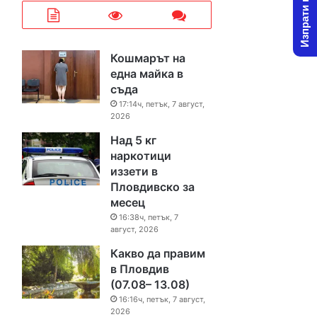
Изпрати новина
Кошмарът на
една майка в
съда
17:14ч, петък, 7 август,
2026
Над 5 кг
наркотици
иззети в
Пловдивско за
месец
16:38ч, петък, 7
август, 2026
Какво да правим
в Пловдив
(07.08– 13.08)
16:16ч, петък, 7 август,
2026