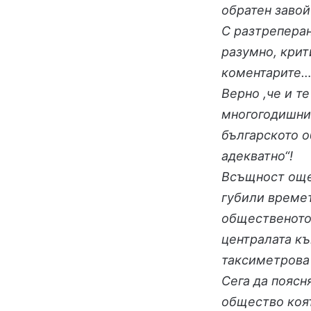
обратен завой
С разтреперан
разумно, крит
коментарите
Верно ,че и т
многогодишни
българското о
адекватно“!
Всъщност още
губили времет
общественото
централата къ
таксиметрова 
Сега да поясн
общество коят