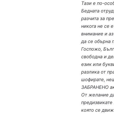
Тази е по-ос
Бедната отруд
разчита за пр
никога не се 
внимание и аз
да се обърна 
Госпожо, Бълг
свободна и де
език или букв
разлика от пр
шофирате, нещ
ЗАБРАНЕНО ак
От желание да
предизвикате 
която се движ