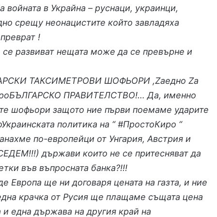
на войната в Украйна – руснаци, украинци,
дно срещу неонацистите който завладяха
 преврат !
о се развиват нещата може да се превърне и
ГАРСКИ ТАКСИМЕТРОВИ ШОФЬОРИ ,Zаедно Zа
проБЪЛГАРСКО ПРАВИТЕЛСТВО!… Да, именно
те шофьори защото ние първи поемаме ударите
Украинската политика на “ #ПростоКиро “
танахме по-европейци от Унгария, Австрия и
СЕДЕМ!!!) държави които не се притесняват да
етки във въпросната банка?!!!
де Европа ще ни договаря цената на газта, и ние
една крачка от Русия ще плащаме същата цена
 и една държава на другия край на