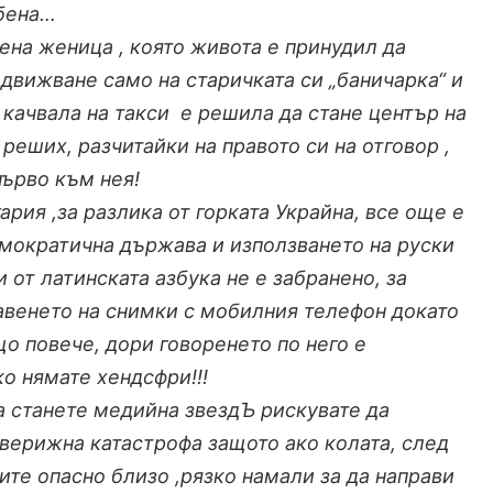
обена…
ена женица , която живота е принудил да
едвижване само на старичката си „баничарка“ и
е качвала на такси е решила да стане център на
 реших, разчитайки на правото си на отговор ,
първо към нея!
ария ,за разлика от горката Украйна, все още е
мократична държава и използването на руски
и от латинската азбука не е забранено, за
авенето на снимки с мобилния телефон докато
о повече, дори говоренето по него е
о нямате хендсфри!!!
 станете медийна звездЪ рискувате да
верижна катастрофа защото ако колата, след
ите опасно близо ,рязко намали за да направи