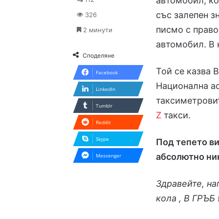
автомобил, ко
със залепен з
326
писмо с право
2 минути
автомобил. В 
Споделяне
Той се казва 
Facebook
Национална ас
LinkedIn
таксиметрови
Tumblr
Z
такси.
Reddit
Skype
Под тепето ви
абсолютно ни
Messenger
Здравейте, на
кола , В ГРЪБ 