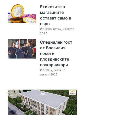
Етикетите в
магазините
остават само в
евро
16:10ч, петък, 7 август,
2026
Специален гост
от Бразилия
посети
пловдивските
пожарникари
16:00ч, петък, 7
август, 2026