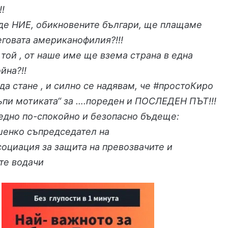
!!
ъде НИЕ, обикновените българи, ще плащаме
еговата американофилия?!!!
 той , от наше име ще взема страна в една
йна?!!
 да стане , и силно се надявам, че #простоКиро
ъпи мотиката“ за ….пореден и ПОСЛЕДЕН ПЪТ!!!
едно по-спокойно и безопасно бъдеще:
енко съпредседател на
оциация за защита на превозвачите и
те водачи