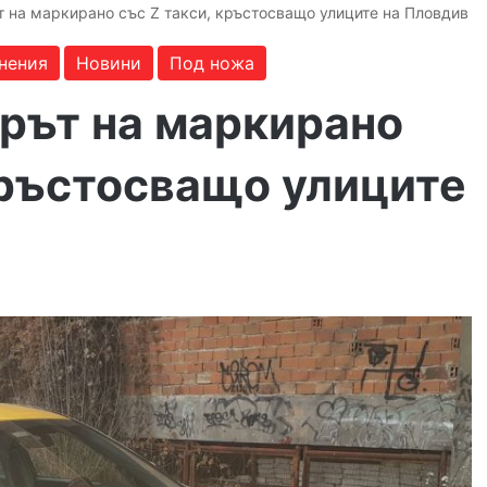
 на маркирано със Z такси, кръстосващо улиците на Пловдив
нения
Новини
Под ножа
рът на маркирано
кръстосващо улиците