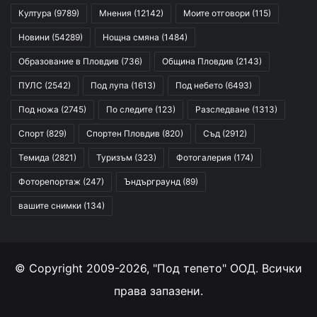
Култура
(9789)
Мнения
(12142)
Моите отговори
(115)
Новини
(54289)
Нощна смяна
(1484)
Образование в Пловдив
(736)
Община Пловдив
(2143)
ПУЛС
(2542)
Под лупа
(1613)
Под небето
(6493)
Под ножа
(2745)
По следите
(123)
Разследване
(1313)
Спорт
(829)
Спортен Пловдив
(820)
Съд
(2912)
Темида
(2821)
Туризъм
(323)
Фотогалерия
(174)
Фоторепортаж
(247)
Ъндърграунд
(89)
вашите снимки
(134)
© Copyright 2009-2026, "Под тепето" ООД. Всички
права запазени.