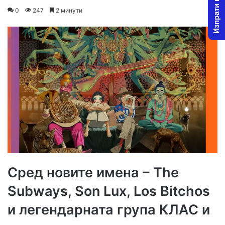
Изпрати новина
on
an
0
247
2 минути
X
email
Сред новите имена – Тhe
Subways, Son Lux, Los Bitchos
и легендарната група КЛАС и