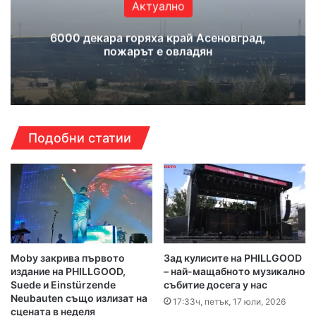
Актуално
6000 декара горяха край Асеновград,
пожарът е овладян
Подобни статии
Moby закрива първото
Зад кулисите на PHILLGOOD
издание на PHILLGOOD,
– най-мащабното музикално
Suede и Einstürzende
събитие досега у нас
Neubauten също излизат на
17:33ч, петък, 17 юли, 2026
сцената в неделя