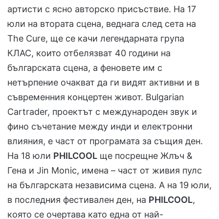
артисти с ясно авторско присъствие. На 17
юли на втората сцена, веднага след сета на
The Cure, ще се качи легендарната група
КЛАС, които отбелязват 40 години на
българската сцена, а феновете им с
нетърпение очакват да ги видят активни и в
съвременния концертен живот. Bulgarian
Cartrader, проектът с международен звук и
фино съчетание между инди и електронни
влияния, е част от програмата за същия ден.
На 18 юли
PHILCOOL
ще посрещне Жлъч &
Гена и Jin Monic, имена – част от живия пулс
на българската независима сцена. А на 19 юли,
в последния фестивален ден, на
PHILCOOL
,
която се очертава като една от най-