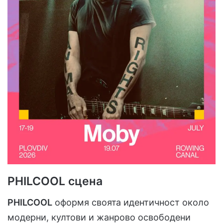
PHILCOOL сцена
PHILCOOL
оформя своята идентичност около
модерни, култови и жанрово освободени