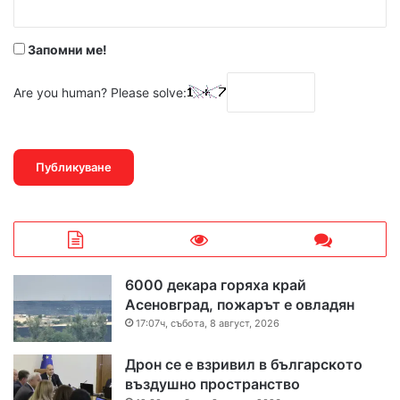
*
Запомни ме!
Are you human? Please solve:
6000 декара горяха край
Асеновград, пожарът е овладян
17:07ч, събота, 8 август, 2026
Дрон се е взривил в българското
въздушно пространство