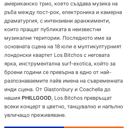
американско трио, което създава музика на
ръба между пост‑рок, електроника и камерна
драматургия, с интензивни аранжименти,
които пращат публиката в неизвестни
музикални територии. Последното име за
основната сцена на 18 юли е мултикултурният
лондонски квартет Los Bitchos с неговата
ярка, инструментална surf-exotica, който за
броени години се превърна в едно от най-
разпознаваемите лайв имена на съвременната
инди сцена. От Glastonbury и Coachella до
нашия
PHILLGOOD
, Los Bitchos превръщат
всеки концерт в цветно, танцувално и напълно
увличащо преживяване.