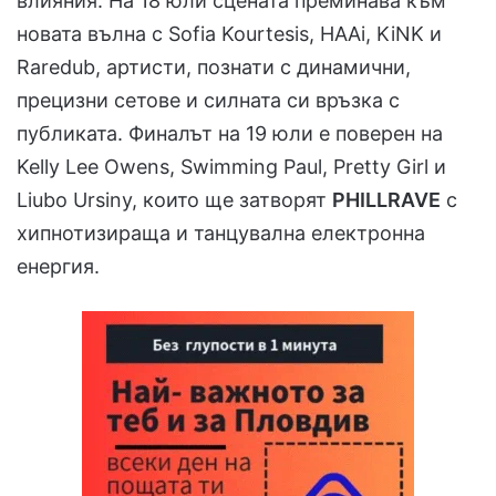
влияния. На 18 юли сцената преминава към
новата вълна с Sofia Kourtesis, HAAi, KiNK и
Raredub, артисти, познати с динамични,
прецизни сетове и силната си връзка с
публиката. Финалът на 19 юли е поверен на
Kelly Lee Owens, Swimming Paul, Pretty Girl и
Liubo Ursiny, които ще затворят
PHILLRAVE
с
хипнотизираща и танцувална електронна
енергия.