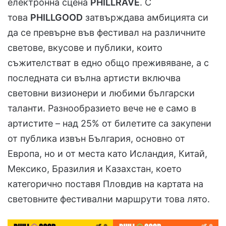
електронна сцена
PHILLRAVE
. С
това
PHILLGOOD
затвърждава амбицията си
да се превърне във фестивал на различните
светове, вкусове и публики, които
съжителстват в едно общо преживяване, а с
последната си вълна артисти включва
световни визионери и любими български
таланти. Разнообразието вече не е само в
артистите – над 25% от билетите са закупени
от публика извън България, основно от
Европа, но и от места като Исландия, Китай,
Мексико, Бразилия и Казахстан, което
категорично поставя Пловдив на картата на
световните фестивални маршрути това лято.