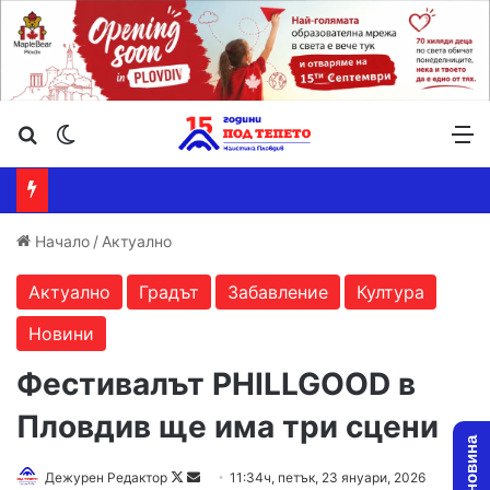
Търсене ...
Switch skin
М
Начало
/
Актуално
Актуално
Градът
Забавление
Култура
Новини
Фестивалът PHILLGOOD в
Пловдив ще има три сцени
Follow
Send
Дежурен Редактор
11:34ч, петък, 23 януари, 2026