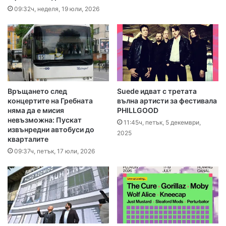
09:32ч, неделя, 19 юли, 2026
Връщането след
Suede идват с третата
концертите на Гребната
вълна артисти за фестивала
няма да е мисия
PHILLGOOD
невъзможна: Пускат
11:45ч, петък, 5 декември,
извънредни автобуси до
2025
кварталите
09:37ч, петък, 17 юли, 2026