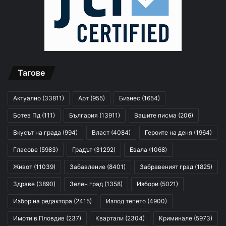
Тагове
Актуално
(33811)
Арт
(955)
Бизнес
(1654)
Ботев Пд
(111)
България
(13911)
Вашите писма
(206)
Вкусът на града
(994)
Власт
(4084)
Героите на деня
(1964)
Гласове
(5983)
Градът
(31292)
Евала
(1068)
Живот
(11039)
Забавление
(8401)
Забравеният град
(1825)
Здраве
(3890)
Зелен град
(1358)
Избори
(5021)
Избор на редактора
(2415)
Изпод тепето
(4900)
Имоти в Пловдив
(237)
Квартали
(2304)
Криминале
(5973)