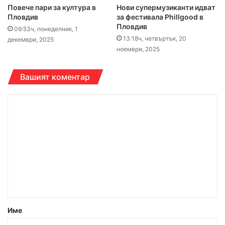
Повече пари за култура в
Нови супермузиканти идват
Пловдив
за фестивала Phillgood в
Пловдив
09:53ч, понеделник, 1
13:18ч, четвъртък, 20
декември, 2025
ноември, 2025
Вашият коментар
К
о
м
е
н
т
а
р
Име
: