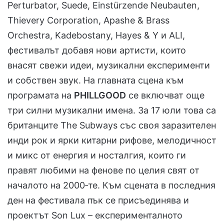
Perturbator, Suede, Einstürzende Neubauten,
Thievery Corporation, Apashe & Brass
Orchestra, Kadebostany, Hayes & Y и ALI,
фестивалът добавя нови артисти, които
внасят свежи идеи, музикални експерименти
и собствен звук. На главната сцена към
програмата на
PHILLGOOD
се включват още
три силни музикални имена. За 17 юли това са
британците The Subways със своя заразителен
инди рок и ярки китарни рифове, мелодичност
и микс от енергия и носталгия, които ги
правят любими на фенове по целия свят от
началото на 2000‑те. Към сцената в последния
ден на фестивала пък се присъединява и
проектът Son Lux – експерименталното