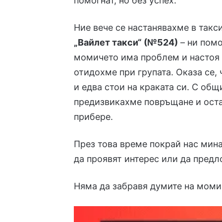
помогнат, но без успех.
Ние вече се настанявахме в такс
„Вайлет такси“ (№524)
– ни помо
момичето има проблем и настоя 
отидохме при групата. Оказа се,
и едва стои на краката си. С общ
предизвикахме повръщане и остан
прибере.
През това време покрай нас мина
да проявят интерес или да пред
Няма да забравя думите на момич