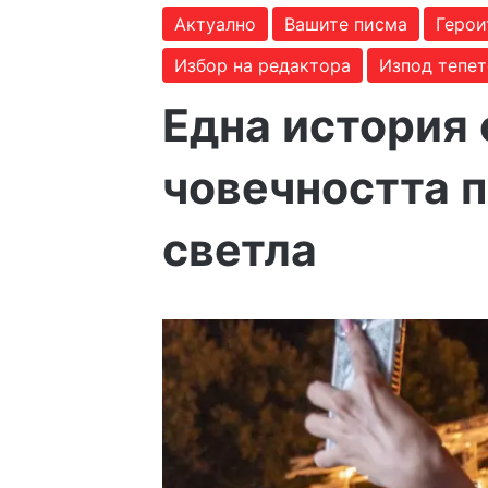
Актуално
Вашите писма
Герои
Избор на редактора
Изпод тепе
Една история 
човечността 
светла