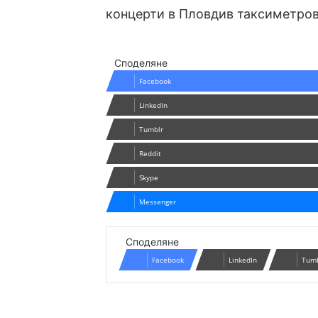
концерти в Пловдив
таксиметро
Споделяне
Facebook
LinkedIn
Tumblr
Reddit
Skype
Messenger
Споделяне
Facebook
LinkedIn
Tum