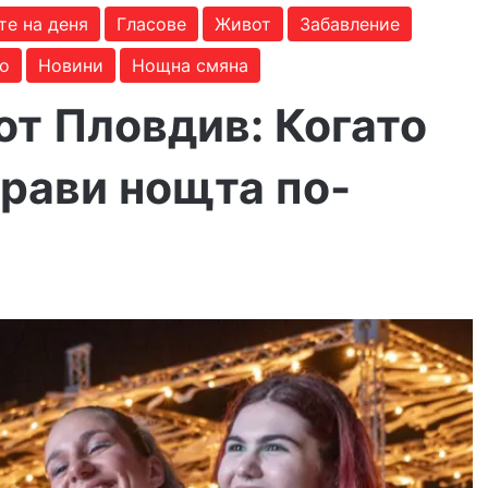
те на деня
Гласове
Живот
Забавление
то
Новини
Нощна смяна
от Пловдив: Когато
прави нощта по-