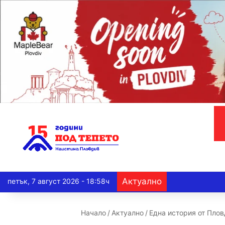
Актуално
петък, 7 август 2026 - 18:58ч
Начало
/
Актуално
/
Една история от Плов