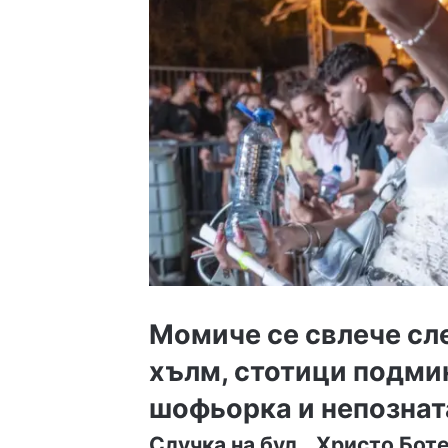
Момиче се свлече сл
хълм, стотици подми
шофьорка и непознат
Случка на бул. „Христо Бот