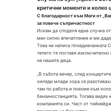
критични моменти и колко ц
С благодарност към Маги от „Ва
за повече съпричастност
Искам да споделя една случка от
мен силно впечатление и ми дад
Това ни написа пловдивчанката С
тепето тя поставя изключително
на нашите деца.
„В събота вечер, след концерти
хиляди млади хора се разотиваха
там по работа и поехме към колон
бензиностанцията. Тогава видях 
компанията си. Част от тийнейдж