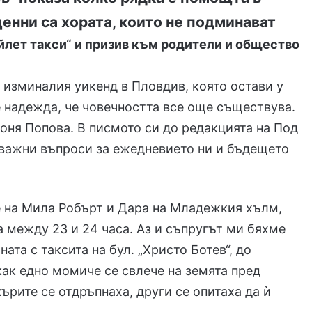
енни са хората, които не подминават
йлет такси“ и призив към родители и общество
 изминалия уикенд в Пловдив, която остави у
е надежда, че човечността все още съществува.
оня Попова. В писмото си до редакцията на Под
 важни въпроси за ежедневието ни и бъдещето
те на Мила Робърт и Дара на Младежкия хълм,
 между 23 и 24 часа. Аз и съпругът ми бяхме
ата с таксита на бул. „Христо Ботев“, до
как едно момиче се свлече на земята пред
ърите се отдръпнаха, други се опитаха да ѝ