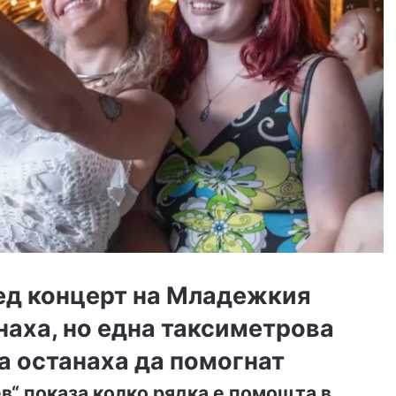
ед концерт на Младежкия
наха, но една таксиметрова
а останаха да помогнат
ев“ показа колко рядка е помощта в