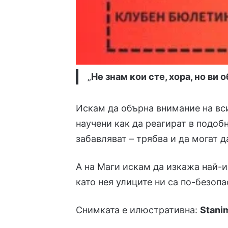
„
Не знам кои сте, хора, но ви 
Искам да обърна внимание на вси
научени как да реагират в подоб
забавляват – трябва и да могат д
А на Маги искам да изкажа най-и
като нея улиците ни са по-безопа
Снимката е илюстративна:
Stani