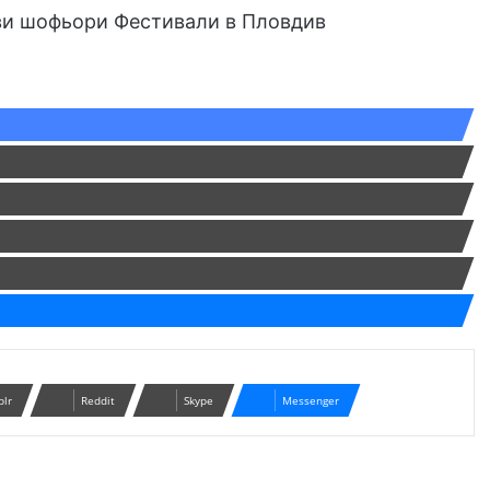
ви шофьори
Фестивали в Пловдив
blr
Reddit
Skype
Messenger