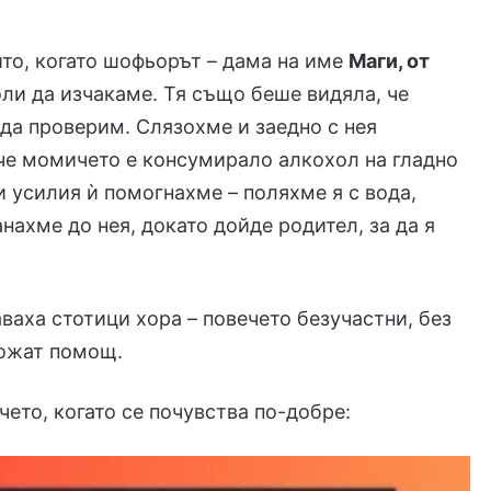
ито, когато шофьорът – дама на име
Маги, от
ли да изчакаме. Тя също беше видяла, че
да проверим. Слязохме и заедно с нея
 че момичето е консумирало алкохол на гладно
и усилия ѝ помогнахме – поляхме я с вода,
ахме до нея, докато дойде родител, за да я
ваха стотици хора – повечето безучастни, без
ложат помощ.
ето, когато се почувства по-добре: