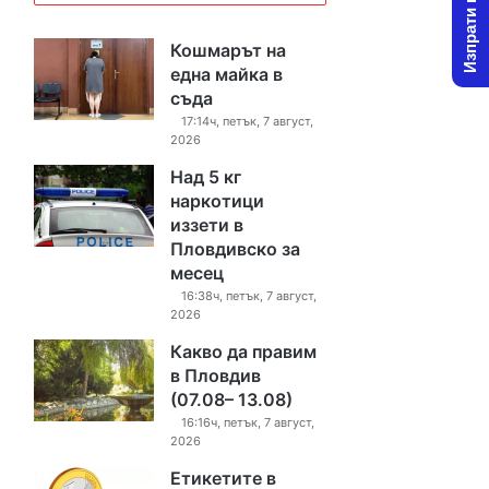
Изпрати новина
Кошмарът на
една майка в
съда
17:14ч, петък, 7 август,
2026
Над 5 кг
наркотици
иззети в
Пловдивско за
месец
16:38ч, петък, 7 август,
2026
Какво да правим
в Пловдив
(07.08– 13.08)
16:16ч, петък, 7 август,
2026
Етикетите в