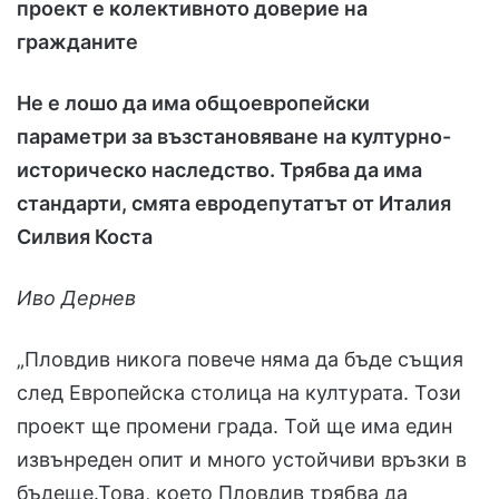
проект е колективното доверие на
гражданите
Не е лошо да има общоевропейски
параметри за възстановяване на културно-
историческо наследство. Трябва да има
стандарти, смята евродепутатът от Италия
Силвия Коста
Иво Дернев
„Пловдив никога повече няма да бъде същия
след Европейска столица на културата. Този
проект ще промени града. Той ще има един
извънреден опит и много устойчиви връзки в
бъдеще.Това, което Пловдив трябва да