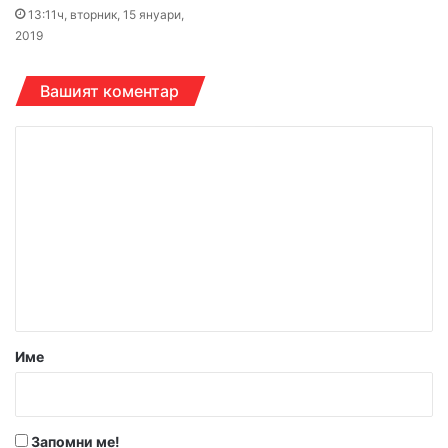
13:11ч, вторник, 15 януари,
2019
Вашият коментар
К
о
м
е
н
т
а
р
Име
:
*
Запомни ме!