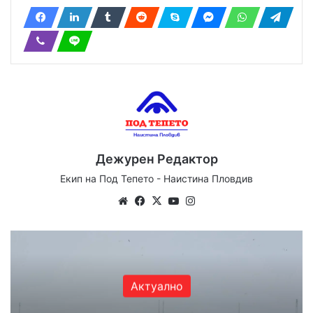
Дежурен Редактор
Екип на Под Тепето - Наистина Пловдив
We
Fa
X
Yo
Ins
bsi
ce
uT
tag
te
bo
ub
ra
ok
e
m
Актуално