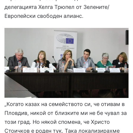
делегацията Хелга Трюпел от Зелените/
Европейски свободен алианс.
„Когато казах на семейството си, че отивам в
Пловдив, никой от близките ми не бе чувал за
този град. Но някой спомена, че Христо
Стоичков е роден тук. Така локализирахме