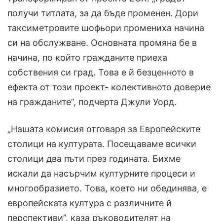
получи титлата, за да бъде променен. Дори
таксиметровите шофьори промениха начина
си на обслужване. Основната промяна бе в
начина, по който гражданите приеха
собствения си град. Това е й безценното в
ефекта от този проект- колективното доверие
на гражданите”, подчерта Джули Уорд.
„Нашата комисия отговаря за Европейските
столици на културата. Посещаваме всички
столици два пъти през годината. Бихме
искали да насърчим културните процеси и
многообразието. Това, което ни обединява, е
европейската култура с различните й
перспективи”, каза ръководителят на