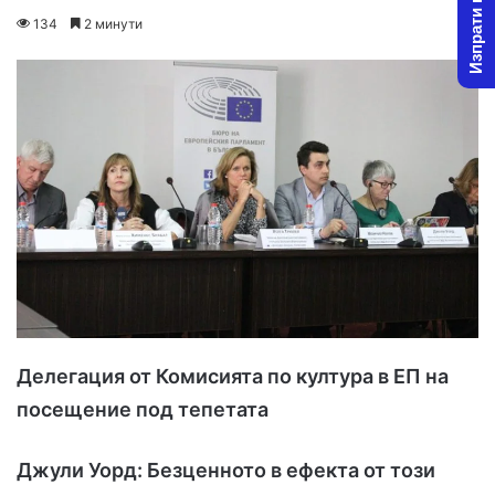
Изпрати новина
o
e
134
2 минути
l
n
l
d
o
a
w
n
o
e
n
m
X
a
i
l
Делегация от Комисията по култура в ЕП на
посещение под тепетата
Джули Уорд: Безценното в ефекта от този