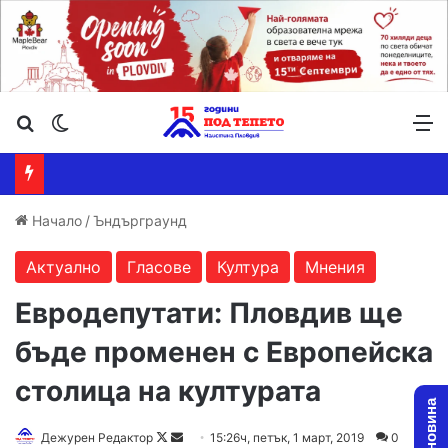
Търсене ...
Switch skin
М
Начало
/
Ъндърграунд
Актуално
Гласове
Култура
Мнения
Евродепутати: Пловдив ще
бъде променен с Европейска
столица на културата
Дежурен Редактор
F
S
15:26ч, петък, 1 март, 2019
0