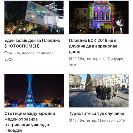
Един велик ден за Пловдив
Пловдив ЕСК 2019 не е
(ФОТОСПОМЕН)
длъжна да ви прекопае
двора
14:00ч, неделя, 12 януари,
12:36ч, четвъртък, 17 януари,
2025
2019
Стотици международни
Туристите са тук случайно
медии отразиха
15:45ч, петък, 11 януари, 2019
откриващия уикенд в
Пловдив