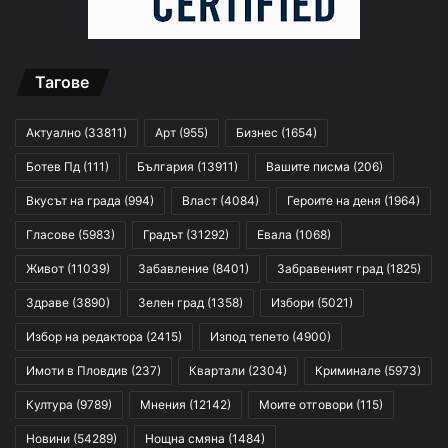
Тагове
Актуално
(33811)
Арт
(955)
Бизнес
(1654)
Ботев Пд
(111)
България
(13911)
Вашите писма
(206)
Вкусът на града
(994)
Власт
(4084)
Героите на деня
(1964)
Гласове
(5983)
Градът
(31292)
Евала
(1068)
Живот
(11039)
Забавление
(8401)
Забравеният град
(1825)
Здраве
(3890)
Зелен град
(1358)
Избори
(5021)
Избор на редактора
(2415)
Изпод тепето
(4900)
Имоти в Пловдив
(237)
Квартали
(2304)
Криминале
(5973)
Култура
(9789)
Мнения
(12142)
Моите отговори
(115)
Новини
(54289)
Нощна смяна
(1484)