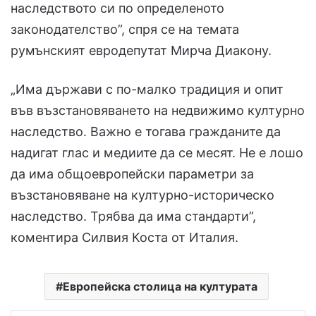
наследството си по определеното
законодателство”, спря се на темата
румънският евродепутат Мирча Диакону.
„Има държави с по-малко традиция и опит
във възстановяването на недвижимо културно
наследство. Важно е тогава гражданите да
надигат глас и медиите да се месят. Не е лошо
да има общоевропейски параметри за
възстановяване на културно-историческо
наследство. Трябва да има стандарти”,
коментира Силвия Коста от Италия.
Европейска столица на културата