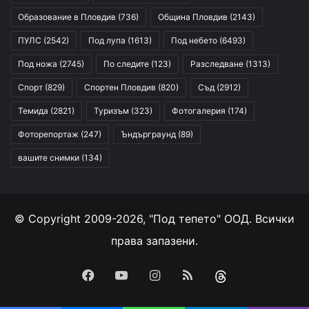
Образование в Пловдив
(736)
Община Пловдив
(2143)
ПУЛС
(2542)
Под лупа
(1613)
Под небето
(6493)
Под ножа
(2745)
По следите
(123)
Разследване
(1313)
Спорт
(829)
Спортен Пловдив
(820)
Съд
(2912)
Темида
(2821)
Туризъм
(323)
Фотогалерия
(174)
Фоторепортаж
(247)
Ъндърграунд
(89)
вашите снимки
(134)
© Copyright 2009-2026, "Под тепето" ООД. Всички
права запазени.
Facebook
YouTube
Instagram
RSS
Threads