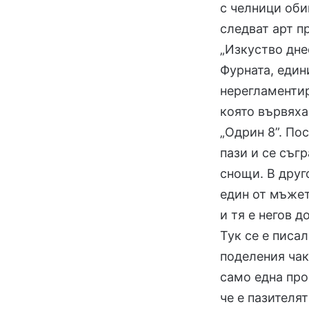
с челници оби
следват арт п
„Изкуство дне
Фурната, един
нерегламентир
която вървяха
„Одрин 8”. По
пази и се съг
снощи. В друг
един от мъжет
и тя е негов д
Тук се е писа
поделения чак
само една про
че е пазителят