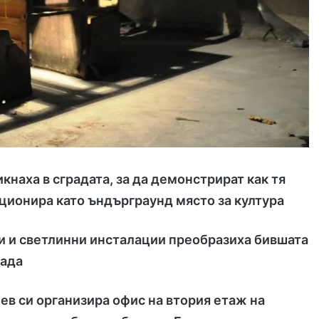
кнаха в сградата, за да демонстрират как тя
ционира като ъндърграунд място за култура
и и светлинни инсталации преобразиха бившата
рада
в си организира офис на втория етаж на