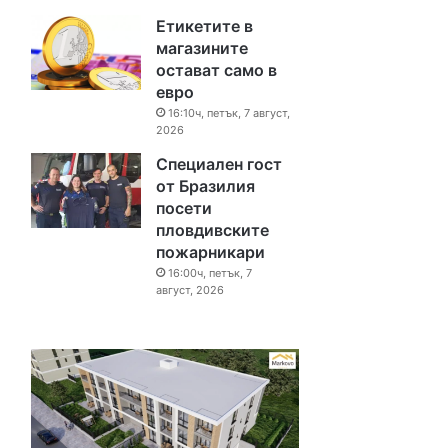
Етикетите в
магазините
остават само в
евро
16:10ч, петък, 7 август,
2026
Специален гост
от Бразилия
посети
пловдивските
пожарникари
16:00ч, петък, 7
август, 2026