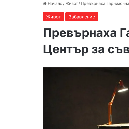
Начало
/
Живот
/
Превърнаха Гарнизонна
Живот
Забавление
Превърнаха Г
Център за съ