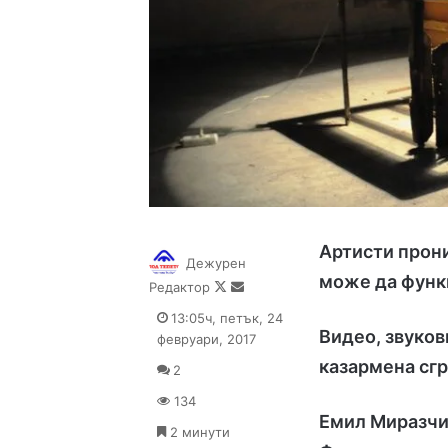
Артисти прони
Дежурен
може да функ
Follow
Send
Редактор
on
an
13:05ч, петък, 24
X
email
Видео, звуков
февруари, 2017
казармена сг
2
134
Емил Миразчие
2 минути