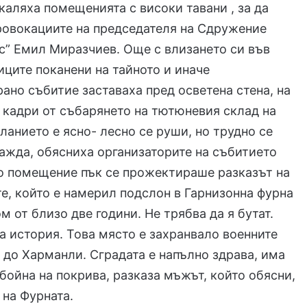
каляха помещенията с високи тавани , за да
ровокациите на председателя на Сдружение
с” Емил Миразчиев. Още с влизането си във
иците поканени на тайното и иначе
ано събитие заставаха пред осветена стена, на
 кадри от събарянето на тютюневия склад на
сланието е ясно- лесно се руши, но трудно се
ражда, обясниха организаторите на събитието
о помещение пък се прожектираше разказът на
е, който е намерил подслон в Гарнизонна фурна
ом от близо две години. Не трябва да я бутат.
ла история. Това място е захранвало военните
 до Харманли. Сградата е напълно здрава, има
бойна на покрива, разказа мъжът, който обясни,
 на Фурната.