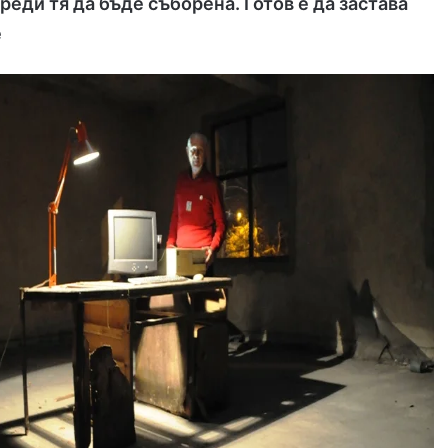
реди тя да бъде съборена. Готов е да застава
е