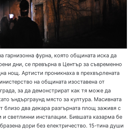
а гарнизонна фурна, която общината иска да
оени дни, се превърна в Център за съвременно
дна нощ. Артисти проникнаха в прехвърлената
инистерство на общината изоставена от
града, за да демонстрират как тя може да
ато ъндърграунд място за култура. Масивната
т близо два декара разгърната площ заживя с
и и светлинни инсталации. Бившата казарма бе
бразена дори без електричество. 15-тина души