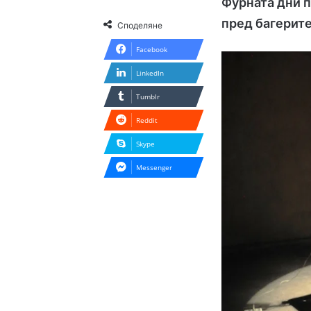
Фурната дни п
пред багерит
Споделяне
Facebook
LinkedIn
Tumblr
Reddit
Skype
Messenger