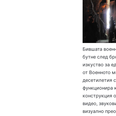
Бившата военн
бутне след бр
изкуство за е
от Военното м
десетилетия с
функционира к
конструкция о
видео, звуков
визуално прео