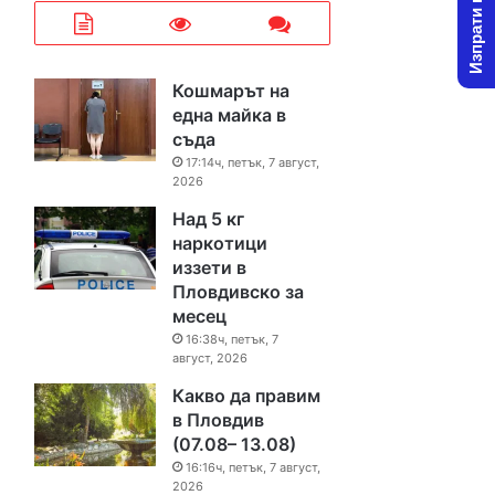
Изпрати новина
Кошмарът на
една майка в
съда
17:14ч, петък, 7 август,
2026
Над 5 кг
наркотици
иззети в
Пловдивско за
месец
16:38ч, петък, 7
август, 2026
Какво да правим
в Пловдив
(07.08– 13.08)
16:16ч, петък, 7 август,
2026