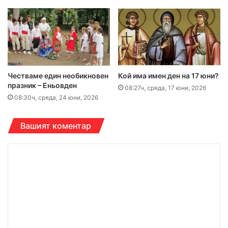
Честваме един необикновен
Кой има имен ден на 17 юни?
празник – Еньовден
08:27ч, сряда, 17 юни, 2026
08:30ч, сряда, 24 юни, 2026
Вашият коментар
К
о
м
е
н
т