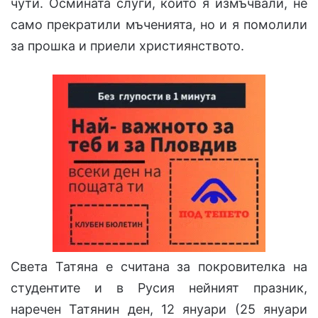
чути. Осмината слуги, които я измъчвали, не
само прекратили мъченията, но и я помолили
за прошка и приели християнството.
Света Татяна е считана за покровителка на
студентите и в Русия нейният празник,
наречен Татянин ден, 12 януари (25 януари