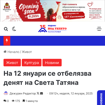
Търсене ...
Switch skin
М
Начало
/
Живот
Живот
Култура
Новини
На 12 януари се отбелязва
денят на Света Татяна
Дежурен Редактор
F
S
09:12ч, неделя, 12 януари, 2025
o
e
0
175
1 минута
l
n