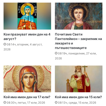
Кои празнуват имен ден на 4
Почитаме Свети
август?
Пантелеймон – закрилник на
лекарите и
08:14ч, вторник, 4 август,
пътешествениците
2026
08:19ч, понеделник, 27 юли,
2026
Кой има имен ден на 17 юли?
Кой има имен ден на 15 юли?
08:30ч, петък, 17 юли, 2026
08:13ч, сряда, 15 юли, 2026