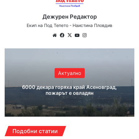
Дежурен Редактор
Екип на Под Тепето - Наистина Пловдив
We
Fa
X
Yo
Ins
bsi
ce
uT
tag
te
bo
ub
ra
ok
e
m
Актуално
6000 декара горяха край Асеновград,
пожарът е овладян
Подобни статии