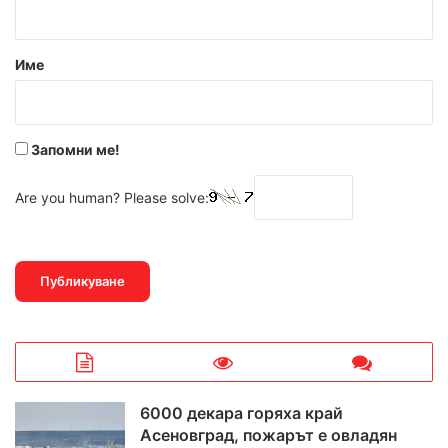
а
р
Име
:
*
Запомни ме!
Are you human? Please solve:
6000 декара горяха край
Асеновград, пожарът е овладян