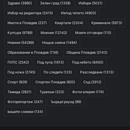
Здраве
(3890)
Зелен град
(1358)
Избори
(5021)
Избор на редактора
(2415)
Изпод тепето
(4900)
Имоти в Пловдив
(237)
Квартали
(2304)
Криминале
(5973)
Култура
(9789)
Мнения
(12142)
Моите отговори
(115)
Новини
(54289)
Нощна смяна
(1484)
Образование в Пловдив
(736)
Община Пловдив
(2143)
ПУЛС
(2542)
Под лупа
(1613)
Под небето
(6493)
Под ножа
(2745)
По следите
(123)
Разследване
(1313)
Спорт
(829)
Спортен Пловдив
(820)
Съд
(2912)
Темида
(2821)
Туризъм
(323)
Фотогалерия
(174)
Фоторепортаж
(247)
Ъндърграунд
(89)
вашите снимки
(134)