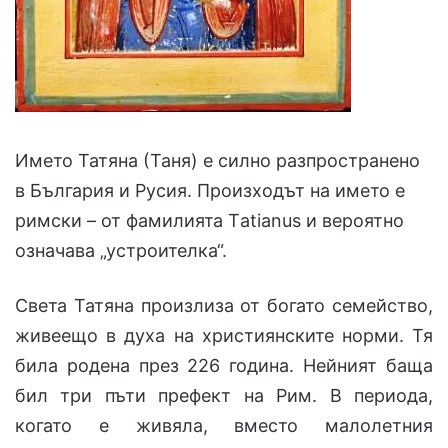
Името Татяна (Таня) е силно разпространено
в България и Русия. Произходът на името е
римски – от фамилията Тatianus и вероятно
означава „устроителка“.
Света Татяна произлиза от богато семейство,
живеещо в духа на християнските норми. Тя
била родена през 226 година. Нейният баща
бил три пъти прeфект на Рим. В периода,
когато е живяла, вместо малолетния