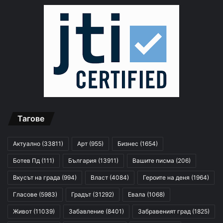
Тагове
Актуално
(33811)
Арт
(955)
Бизнес
(1654)
Ботев Пд
(111)
България
(13911)
Вашите писма
(206)
Вкусът на града
(994)
Власт
(4084)
Героите на деня
(1964)
Гласове
(5983)
Градът
(31292)
Евала
(1068)
Живот
(11039)
Забавление
(8401)
Забравеният град
(1825)