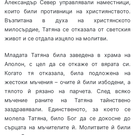
Александър Север управлявали наместници,
които били противници на християнството.
Възпитана в духа на христянското
милосърдие, Татяна се отказала от светския
живот и се отдала изцяло на молитви.
Младата Татяна била заведена в храма на
Аполон, с цел да се откаже от вярата си.
Когато тя отказала, била подложена на
жестоки мъчения – очите й били избодени, а
тялото й рязано на парчета. След всяко
мъчение раните на Татяна тайнствено
заздравявали. Единственото, за което се
молела Татяна, било Бог да се докосне до
сърцата на мъчителите й. Молитвите й били