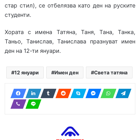
стар стил), се отбелязва като ден на руските
студенти.
Хората с имена Татяна, Таня, Тана, Танка,
Таньо, Танислав, Танислава празнуват
и
мен
ден на 12-ти януари.
12 януари
Имен ден
Света татяна