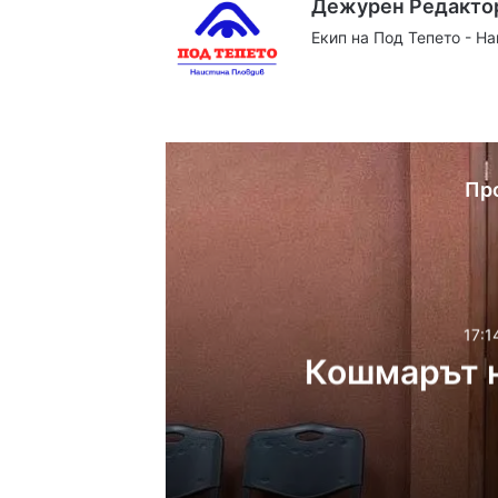
Дежурен Редакто
Екип на Под Тепето - Н
Website
Facebook
X
YouTube
Instag
Пр
17:1
Кошмарът н