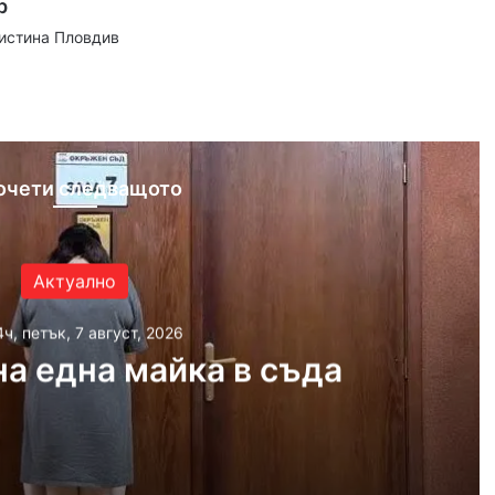
р
аистина Пловдив
ram
очети следващото
Актуално
4ч, петък, 7 август, 2026
а една майка в съда