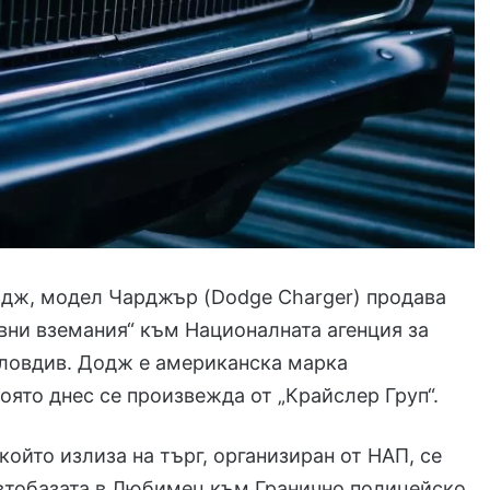
дж, модел Чарджър (Dodge Charger) продава
ни вземания“ към Националната агенция за
Пловдив. Додж е американска марка
оято днес се произвежда от „Крайслер Груп“.
който излиза на търг, организиран от НАП, се
автобазата в Любимец към Гранично полицейско