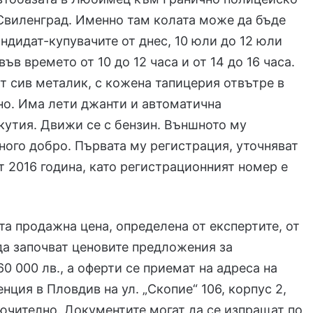
Свиленград. Именно там колата може да бъде
андидат-купувачите от днес, 10 юли до 12 юли
ъв времето от 10 до 12 часа и от 14 до 16 часа.
т сив металик, с кожена тапицерия отвътре в
но. Има лети джанти и автоматична
кутия. Движи се с бензин. Външното му
ного добро. Първата му регистрация, уточняват
от 2016 година, като регистрационният номер е
а продажна цена, определена от експертите, от
да започват ценовите предложения за
60 000 лв., а оферти се приемат на адреса на
нция в Пловдив на ул. „Скопие“ 106, корпус 2,
ючително. Документите могат да се изпращат по