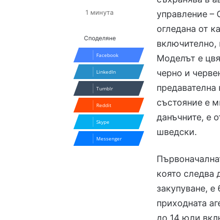
1 минута
управление – 
огледана от к
Споделяне
включително, в
Facebook
Моделът е цвя
черно и черве
LinkedIn
предавателна 
Tumblr
състояние е м
Reddit
данъчните, е 
Skype
шведски.
Messenger
Първоначалнат
която следва 
закупуване, е 
приходната аге
до 14 юли вкл