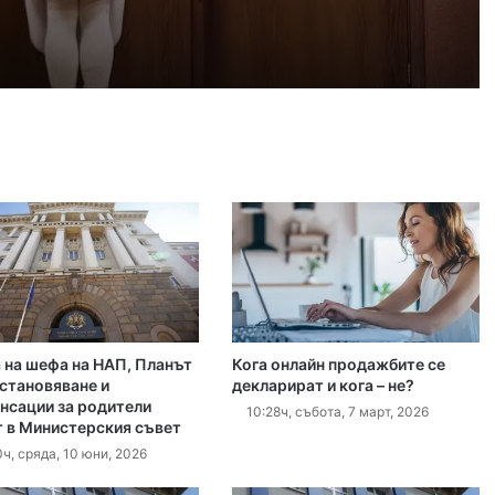
 2026
айка в съда
 2026
иззети в Пловдивско за месец
 2026
ловдив (07.08– 13.08)
 на шефа на НАП, Планът
Кога онлайн продажбите се
 2026
зстановяване и
декларират и кога – не?
нсации за родители
ите остават само в евро
10:28ч, събота, 7 март, 2026
т в Министерския съвет
ч, сряда, 10 юни, 2026