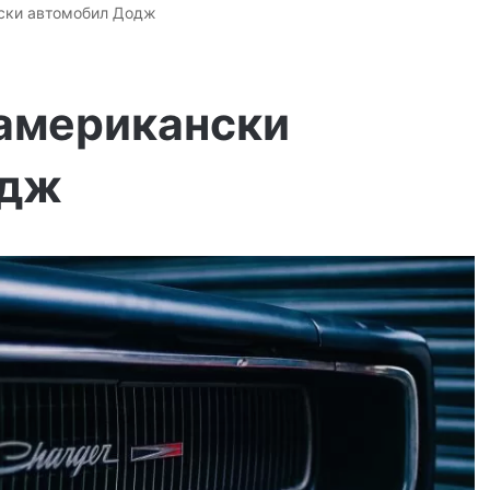
ски автомобил Додж
американски
одж