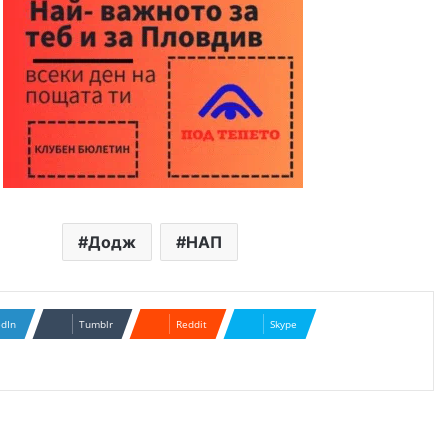
Додж
НАП
edIn
Tumblr
Reddit
Skype