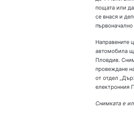
пощата или да
се внася и деп
първоначално 
Направените ц
автомобила ще
Пловдив. Сним
провеждане на
от отдел „Дър
електронния П
Снимката е и