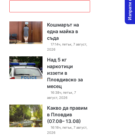
Изпрати новина
Кошмарът на
една майка в
съда
17:14ч, петък, 7 август,
2026
Над 5 кг
наркотици
иззети в
Пловдивско за
месец
16:38ч, петък, 7
август, 2026
Какво да правим
в Пловдив
(07.08– 13.08)
16:16ч, петък, 7 август,
2026