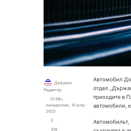
Автомобил До
Дежурен
отдел „Държав
Follow
Send
Редактор
on
an
приходите в 
12:58ч,
X
email
понеделник, 10 юли,
автомобили, к
2023
0
Автомобилът, 
319
съхранява в 