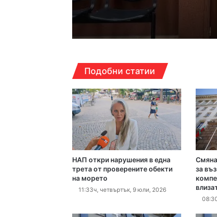
17:14ч, петък, 7 август,
Кошмарът на една м
16:38ч, петък, 7 август,
Подобни статии
Над 5 кг наркотици 
16:16ч, петък, 7 август,
Какво да правим в П
НАП откри нарушения в една
Смяна
16:10ч, петък, 7 август,
трета от проверените обекти
за въ
на морето
компе
Етикетите в магазин
влиза
11:33ч, четвъртък, 9 юли, 2026
08:30