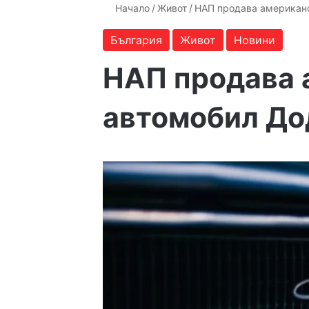
Начало
/
Живот
/
НАП продава американ
България
Живот
Новини
НАП продава 
автомобил Д