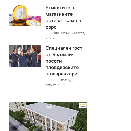
Етикетите в
магазините
остават само в
евро
16:10ч, петък, 7 август,
2026
Специален гост
от Бразилия
посети
пловдивските
пожарникари
16:00ч, петък, 7
август, 2026