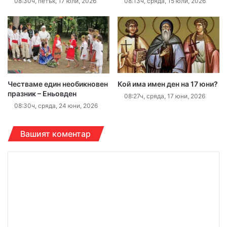
08:30ч, петък, 17 юли, 2026
08:13ч, сряда, 15 юли, 2026
Честваме един необикновен
Кой има имен ден на 17 юни?
празник – Еньовден
08:27ч, сряда, 17 юни, 2026
08:30ч, сряда, 24 юни, 2026
Вашият коментар
К
о
м
е
н