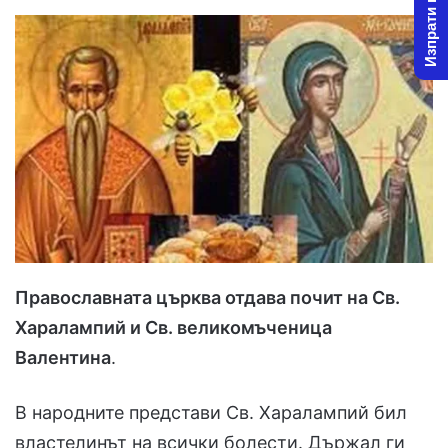
Изпрати новина
Православната църква отдава почит на Св.
Харалампий и Св. великомъченица
Валентина
.
В народните представи Св. Харалампий бил
властелинът на всички болести. Държал ги