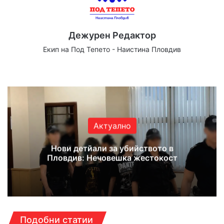
Дежурен Редактор
Екип на Под Тепето - Наистина Пловдив
Website
Facebook
X
YouTube
Instagram
Актуално
Нови детйали за убийството в
Пловдив: Нечовешка жестокост
Подобни статии