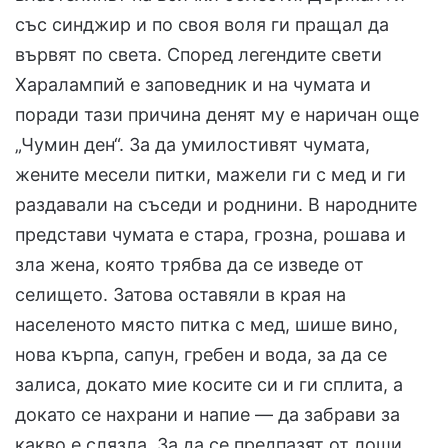
със синджир и по своя воля ги пращал да
вървят по света. Според легендите свети
Харалампий е заповедник и на чумата и
поради тази причина денят му е наричан още
„Чумин ден“. За да умилостивят чумата,
жените месели питки, мажели ги с мед и ги
раздавали на съседи и роднини. В народните
представи чумата е стара, грозна, рошава и
зла жена, която трябва да се изведе от
селището. Затова оставяли в края на
населеното място питка с мед, шише вино,
нова кърпа, сапун, гребен и вода, за да се
залиса, докато мие косите си и ги сплита, а
докато се нахрани и напие — да забрави за
какво е слязла. За да се предпазят от лоши