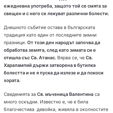
ежедневна употреба, защото той се смята за
свещен и с него се лекуват различни болести.
Днешното събитие остава в българската
традиция като един от последните зимни
празници.
От този ден народът започва да
обработва земята, след като зимата си е
отишла със Св. Атанас.
Вярва се, че
Св.
Харалампий държи затворена в бутилка
болестта и не я пуска да излезе и да покоси
хората.
Сведенията за
Св. мъченица Валентина
са
много оскъдни. Известно е, че е била
благочестива девойка, живяла в околностите