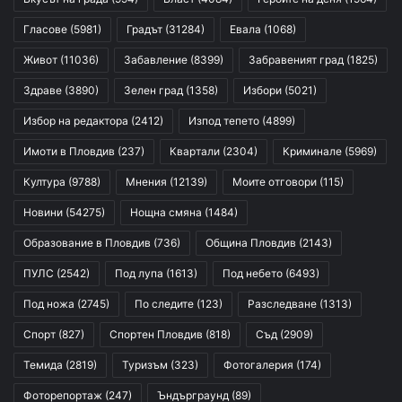
Гласове
(5981)
Градът
(31284)
Евала
(1068)
Живот
(11036)
Забавление
(8399)
Забравеният град
(1825)
Здраве
(3890)
Зелен град
(1358)
Избори
(5021)
Избор на редактора
(2412)
Изпод тепето
(4899)
Имоти в Пловдив
(237)
Квартали
(2304)
Криминале
(5969)
Култура
(9788)
Мнения
(12139)
Моите отговори
(115)
Новини
(54275)
Нощна смяна
(1484)
Образование в Пловдив
(736)
Община Пловдив
(2143)
ПУЛС
(2542)
Под лупа
(1613)
Под небето
(6493)
Под ножа
(2745)
По следите
(123)
Разследване
(1313)
Спорт
(827)
Спортен Пловдив
(818)
Съд
(2909)
Темида
(2819)
Туризъм
(323)
Фотогалерия
(174)
Фоторепортаж
(247)
Ъндърграунд
(89)