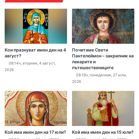
Кои празнуват имен ден на 4
Почитаме Свети
август?
Пантелеймон – закрилник на
лекарите и
08:14ч, вторник, 4 август,
пътешествениците
2026
08:19ч, понеделник, 27 юли,
2026
Кой има имен ден на 17 юли?
Кой има имен ден на 15 юли?