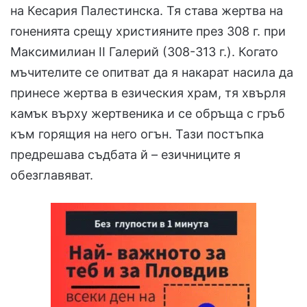
на Кесария Палестинска. Тя става жертва на
гоненията срещу християните през 308 г. при
Максимилиан ІІ Галерий (308-313 г.). Когато
мъчителите се опитват да я накарат насила да
принесе жертва в езическия храм, тя хвърля
камък върху жертвеника и се обръща с гръб
към горящия на него огън. Тази постъпка
предрешава съдбата й – езичниците я
обезглавяват.