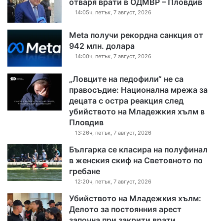
отваря врати в ОДМВР – Пловдив
14:05ч, петък, 7 август, 2026
Meta получи рекордна санкция от
942 млн. долара
14:00ч, петък, 7 август, 2026
„Ловците на педофили“ не са
правосъдие: Национална мрежа за
децата с остра реакция след
убийството на Младежкия хълм в
Пловдив
13:26ч, петък, 7 август, 2026
Българка се класира на полуфинал
в женския скиф на Световното по
гребане
12:20ч, петък, 7 август, 2026
Убийството на Младежкия хълм:
Делото за постоянния арест
започна при закрити врати