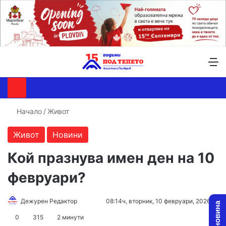
Търсене ...
Switch skin
М
Начало
/
Живот
Живот
Новини
Кой празнува имен ден на 10
февруари?
Follow
Send
Дежурен Редактор
08:14ч, вторник, 10 февруари, 2026
on
an
0
315
2 минути
X
email