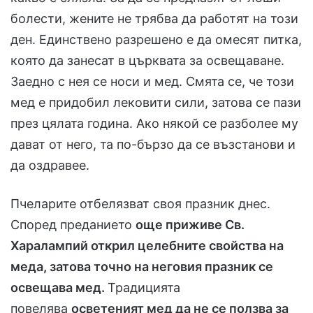
болести, жените не трябва да работят на този
ден. Единствено разрешено е да омесят питка,
която да занесат в църквата за освещаване.
Заедно с нея се носи и мед. Смята се, че този
мед е придобил лековити сили, затова се пази
през цялата година. Ако някой се разболее му
дават от него, та по-бързо да се възстанови и
да оздравее.
Пчеларите отбелязват своя празник днес.
Според преданието
още приживе Св.
Харалампий открил целебните свойства на
меда, затова точно на неговия празник се
освещава мед.
Традицията
повелява
осветеният мед да не се ползва за