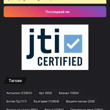
Последвай ни
Тагове
Актуално
(33800)
Арт
(955)
Бизнес
(1654)
Ботев Пд
(111)
България
(13909)
Вашите писма
(206)
Вкусът на града
(994)
Власт
(4084)
Героите на деня
(1964)