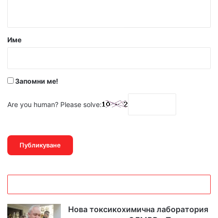
т
а
р
Име
:
*
Запомни ме!
Are you human? Please solve:
Нова токсикохимична лаборатория