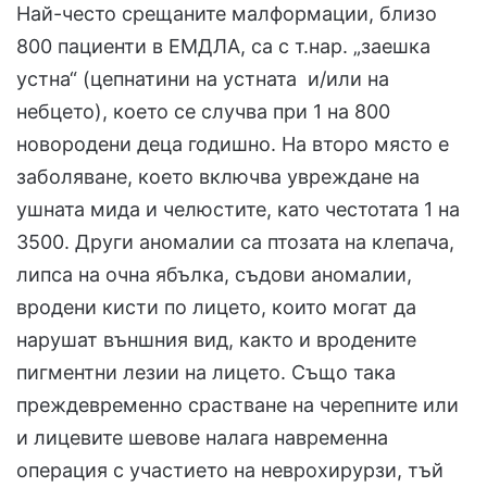
Най-често срещаните малформации, близо
800 пациенти в ЕМДЛА, са с т.нар. „заешка
устна“ (цепнатини на устната и/или на
небцето), което се случва при 1 на 800
новородени деца годишно. На второ място е
заболяване, което включва увреждане на
ушната мида и челюстите, като честотата 1 на
3500. Други аномалии са птозата на клепача,
липса на очна ябълка, съдови аномалии,
вродени кисти по лицето, които могат да
нарушат външния вид, както и вродените
пигментни лезии на лицето. Също така
преждевременно срастване на черепните или
и лицевите шевове налага навременна
операция с участието на неврохирурзи, тъй