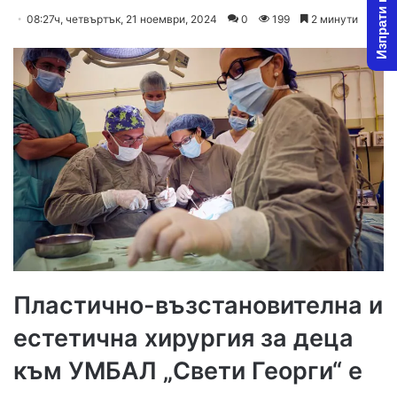
Изпрати новина
on
an
08:27ч, четвъртък, 21 ноември, 2024
0
199
2 минути
X
email
Пластично-възстановителна и
естетична хирургия за деца
към УМБАЛ „Свети Георги“ е