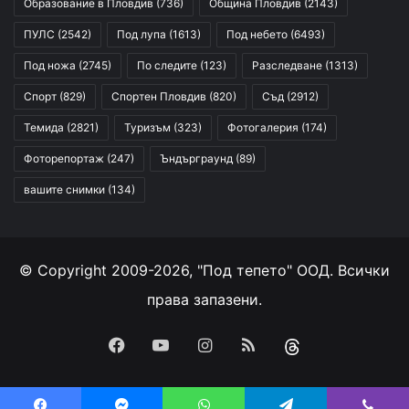
Образование в Пловдив
(736)
Община Пловдив
(2143)
ПУЛС
(2542)
Под лупа
(1613)
Под небето
(6493)
Под ножа
(2745)
По следите
(123)
Разследване
(1313)
Спорт
(829)
Спортен Пловдив
(820)
Съд
(2912)
Темида
(2821)
Туризъм
(323)
Фотогалерия
(174)
Фоторепортаж
(247)
Ъндърграунд
(89)
вашите снимки
(134)
© Copyright 2009-2026, "Под тепето" ООД. Всички
права запазени.
Facebook
YouTube
Instagram
RSS
Threads