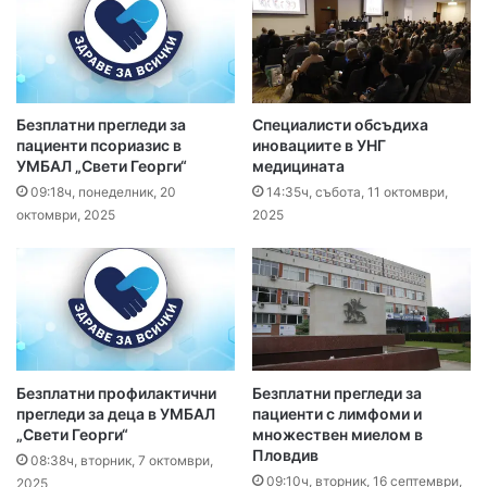
Безплатни прегледи за
Специалисти обсъдиха
пациенти псориазис в
иновациите в УНГ
УМБАЛ „Свети Георги“
медицината
09:18ч, понеделник, 20
14:35ч, събота, 11 октомври,
октомври, 2025
2025
Безплатни профилактични
Безплатни прегледи за
прегледи за деца в УМБАЛ
пациенти с лимфоми и
„Свети Георги“
множествен миелом в
Пловдив
08:38ч, вторник, 7 октомври,
09:10ч, вторник, 16 септември,
2025