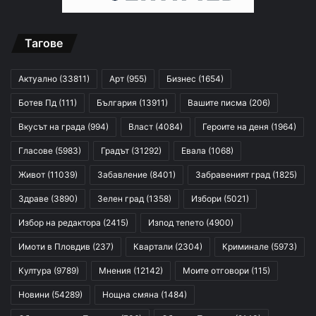
Тагове
Актуално
(33811)
Арт
(955)
Бизнес
(1654)
Ботев Пд
(111)
България
(13911)
Вашите писма
(206)
Вкусът на града
(994)
Власт
(4084)
Героите на деня
(1964)
Гласове
(5983)
Градът
(31292)
Евала
(1068)
Живот
(11039)
Забавление
(8401)
Забравеният град
(1825)
Здраве
(3890)
Зелен град
(1358)
Избори
(5021)
Избор на редактора
(2415)
Изпод тепето
(4900)
Имоти в Пловдив
(237)
Квартали
(2304)
Криминале
(5973)
Култура
(9789)
Мнения
(12142)
Моите отговори
(115)
Новини
(54289)
Нощна смяна
(1484)