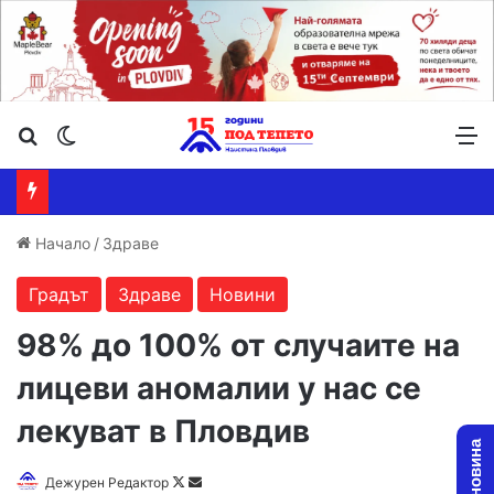
Търсене ...
Switch skin
М
Начало
/
Здраве
Градът
Здраве
Новини
98% до 100% от случаите на
лицеви аномалии у нас се
лекуват в Пловдив
Follow
Send
Дежурен Редактор