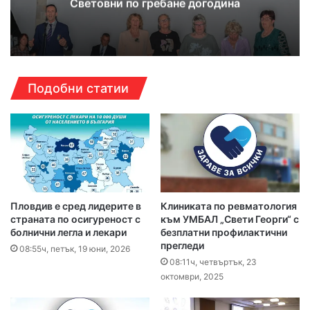
Световни по гребане догодина
Подобни статии
Пловдив е сред лидерите в
Клиниката по ревматология
страната по осигуреност с
към УМБАЛ „Свети Георги“ с
болнични легла и лекари
безплатни профилактични
прегледи
08:55ч, петък, 19 юни, 2026
08:11ч, четвъртък, 23
октомври, 2025