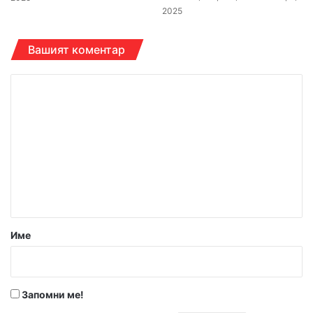
2025
Вашият коментар
К
о
м
е
н
т
а
р
Име
:
*
Запомни ме!