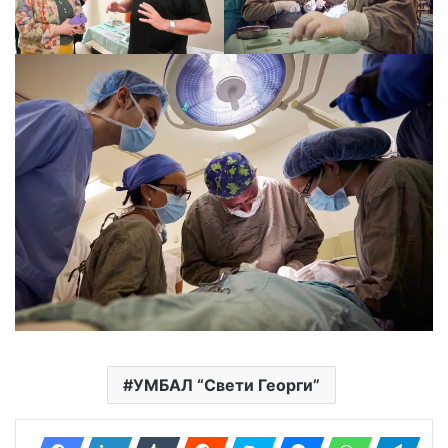
УМБАЛ “Свети Георги”