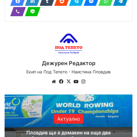
Дежурен Редактор
Екип на Под Тепето - Наистина Пловдив
Website
Facebook
X
YouTube
Instagram
Актуално
Пловдив ще е домакин на още две