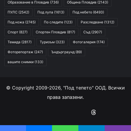
Образование в Пловдив
(736)
Община Пловдив
(2143)
ПУЛС
(2542)
Под лупа
(1613)
Под небето
(6493)
Под ножа
(2745)
По следите
(123)
Разследване
(1312)
Спорт
(827)
Спортен Пловдив
(817)
Съд
(2907)
Темида
(2817)
Туризъм
(323)
Фотогалерия
(174)
Фоторепортаж
(247)
Ъндърграунд
(89)
вашите снимки
(133)
© Copyright 2009-2026, "Под тепето" ООД. Всички
права запазени.
Facebook
YouTube
Instagram
RSS
Threads