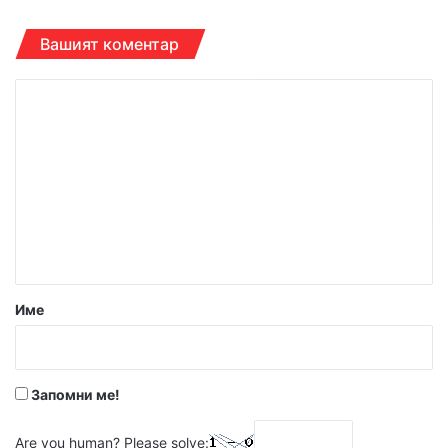
Вашият коментар
К
о
м
е
н
т
а
р
Име
:
*
Запомни ме!
Are you human? Please solve: