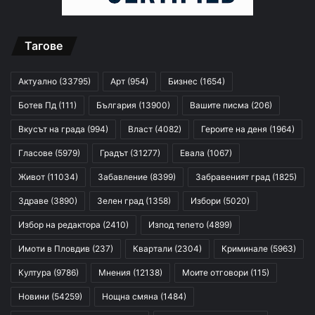
Тагове
Актуално
(33795)
Арт
(954)
Бизнес
(1654)
Ботев Пд
(111)
България
(13900)
Вашите писма
(206)
Вкусът на града
(994)
Власт
(4082)
Героите на деня
(1964)
Гласове
(5979)
Градът
(31277)
Евала
(1067)
Живот
(11034)
Забавление
(8399)
Забравеният град
(1825)
Здраве
(3890)
Зелен град
(1358)
Избори
(5020)
Избор на редактора
(2410)
Изпод тепето
(4899)
Имоти в Пловдив
(237)
Квартали
(2304)
Криминале
(5963)
Култура
(9786)
Мнения
(12138)
Моите отговори
(115)
Новини
(54259)
Нощна смяна
(1484)