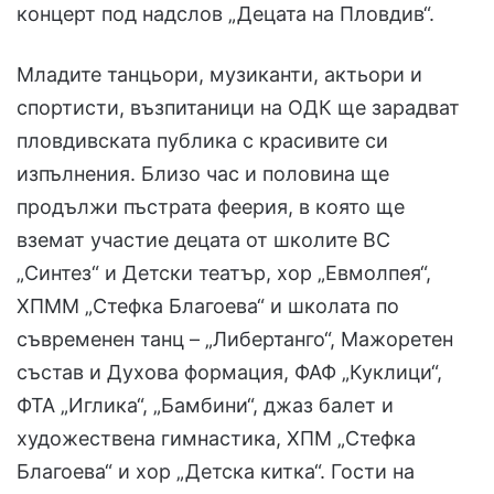
концерт под надслов „Децата на Пловдив“.
Младите танцьори, музиканти, актьори и
спортисти, възпитаници на ОДК ще зарадват
пловдивската публика с красивите си
изпълнения. Близо час и половина ще
продължи пъстрата феерия, в която ще
вземат участие децата от школите ВС
„Синтез“ и Детски театър, хор „Евмолпея“,
ХПММ „Стефка Благоева“ и школата по
съвременен танц – „Либертанго“, Мажоретен
състав и Духова формация, ФАФ „Куклици“,
ФТА „Иглика“, „Бамбини“, джаз балет и
художествена гимнастика, ХПМ „Стефка
Благоева“ и хор „Детска китка“. Гости на