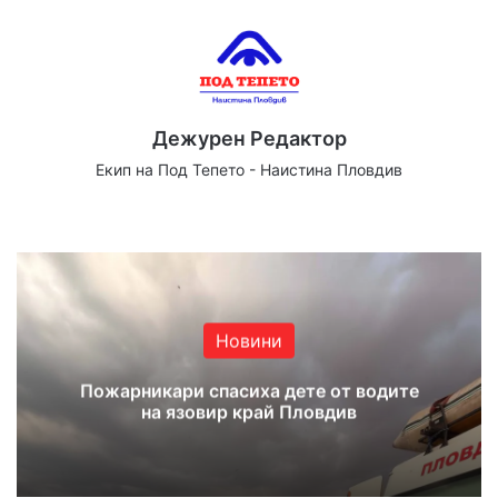
Дежурен Редактор
Екип на Под Тепето - Наистина Пловдив
Website
Facebook
X
YouTube
Instagram
Новини
Пожарникари спасиха дете от водите
на язовир край Пловдив