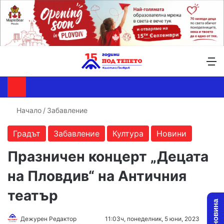
Търсене ...
Switch skin
М
Начало
/
Забавление
Градът
Забавление
Култура
Новини
Празничен концерт „Децата
на Пловдив“ на Античния
театър
Follow
Send
Дежурен Редактор
11:03ч, понеделник, 5 юни, 2023