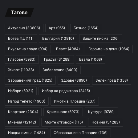
Тагове
Актуално
(33806)
Арт
(955)
Бизнес
(1654)
Ботев Пд
(111)
България
(13910)
Вашите писма
(206)
Вкусът на града
(994)
Власт
(4084)
Героите на деня
(1964)
Гласове
(5983)
Градът
(31289)
Евала
(1068)
Живот
(11038)
Забавление
(8400)
Забравеният град
(1825)
Здраве
(3890)
Зелен град
(1358)
Избори
(5021)
Избор на редактора
(2415)
Изпод тепето
(4900)
Имоти в Пловдив
(237)
Квартали
(2304)
Криминале
(5973)
Култура
(9789)
Мнения
(12142)
Моите отговори
(115)
Новини
(54283)
Нощна смяна
(1484)
Образование в Пловдив
(736)