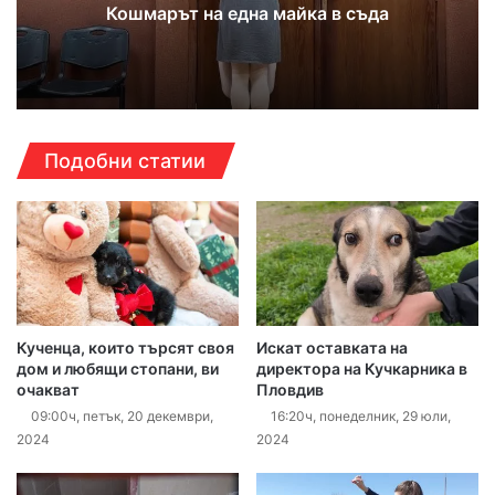
Кошмарът на една майка в съда
Подобни статии
Кученца, които търсят своя
Искат оставката на
дом и любящи стопани, ви
директора на Кучкарника в
очакват
Пловдив
09:00ч, петък, 20 декември,
16:20ч, понеделник, 29 юли,
2024
2024