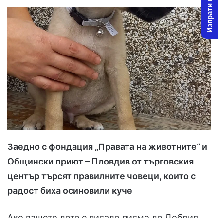
Изпрати новина
Заедно с фондация „Правата на животните“ и
Общински приют – Пловдив от търговския
център търсят правилните човеци, които с
радост биха осиновили куче
Ако вашето дете е писало писмо до Добрия