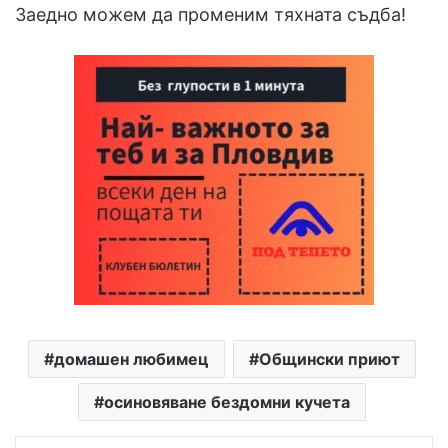
Заедно можем да променим тяхната съдба!
домашен любимец
Общински приют
осиновяване бездомни кучета