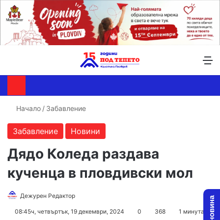
Търсене ...
Switch skin
М
Начало
/
Забавление
Забавление
Новини
Дядо Коледа раздава
кученца в пловдивски мол
Follow
Send
Дежурен Редактор
on
an
08:45ч, четвъртък, 19 декември, 2024
0
368
1 минута
X
email