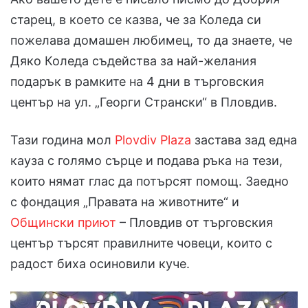
старец, в което се казва, че за Коледа си
пожелава домашен любимец, то да знаете, че
Дяко Коледа съдейства за най-желания
подарък в рамките на 4 дни в търговския
център на ул. „Георги Странски“ в Пловдив.
Тази година мол
Plovdiv Plaza
застава зад една
кауза с голямо сърце и подава ръка на тези,
които нямат глас да потърсят помощ. Заедно
с фондация „Правата на животните“ и
Общински приют
– Пловдив от търговския
център търсят правилните човеци, които с
радост биха осиновили куче.