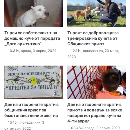
Търси се собственикът на
Търсят се доброволци за
домашно куче от породата
тренировки на кучета от
„Дого аржентино“
Общинския приют
10:31ч, сряда, 3 април, 2024
12:11ч, понеделник, 20 март,
2023
Ден на отворените врати в
Ден на отворените врати в
общинския приют за
приюта и подарък за всяко
безстопанствени животни
новорегистрирано куче на
4-ти април
15:15ч, понеделник, 3
08:48ч, сряда, 3 април, 2019
октомври, 2022