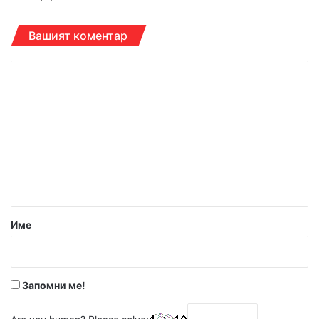
Вашият коментар
К
о
м
е
н
т
а
р
Име
:
*
Запомни ме!