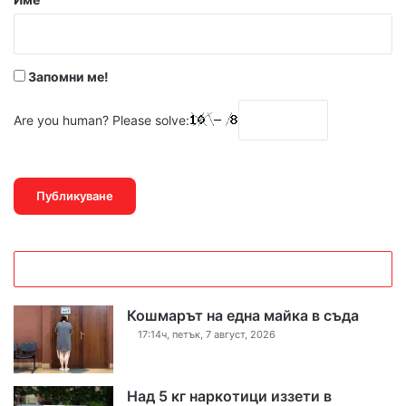
:
*
Запомни ме!
Are you human? Please solve:
Кошмарът на една майка в съда
17:14ч, петък, 7 август, 2026
Над 5 кг наркотици иззети в