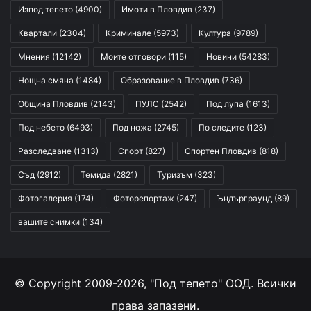
Изпод тепето
(4900)
Имоти в Пловдив
(237)
Квартали
(2304)
Криминале
(5973)
Култура
(9789)
Мнения
(12142)
Моите отговори
(115)
Новини
(54283)
Нощна смяна
(1484)
Образование в Пловдив
(736)
Община Пловдив
(2143)
ПУЛС
(2542)
Под лупа
(1613)
Под небето
(6493)
Под ножа
(2745)
По следите
(123)
Разследване
(1313)
Спорт
(827)
Спортен Пловдив
(818)
Съд
(2912)
Темида
(2821)
Туризъм
(323)
Фотогалерия
(174)
Фоторепортаж
(247)
Ъндърграунд
(89)
вашите снимки
(134)
© Copyright 2009-2026, "Под тепето" ООД. Всички
права запазени.