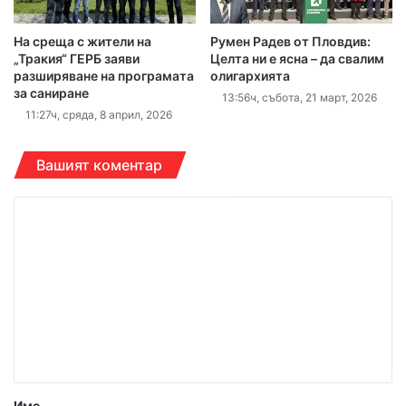
На среща с жители на
Румен Радев от Пловдив:
„Тракия“ ГЕРБ заяви
Целта ни е ясна – да свалим
разширяване на програмата
олигархията
за саниране
13:56ч, събота, 21 март, 2026
11:27ч, сряда, 8 април, 2026
Вашият коментар
К
о
м
е
н
т
а
р
Име