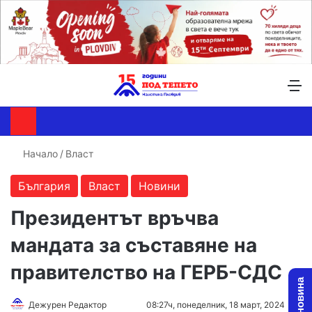
Търсене ...
Switch skin
М
Начало
/
Власт
България
Власт
Новини
Президентът връчва
мандата за съставяне на
правителство на ГЕРБ-СДС
Follow
Send
Дежурен Редактор
08:27ч, понеделник, 18 март, 2024