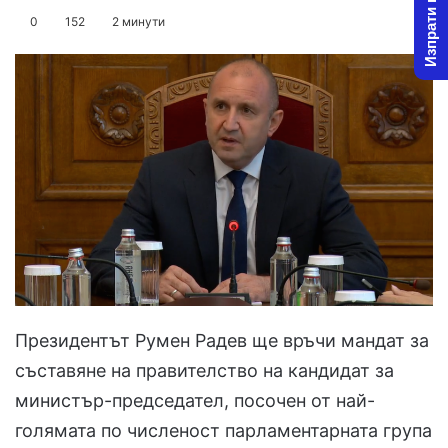
Изпрати новина
on
an
0
152
2 минути
X
email
Президентът Румен Радев ще връчи мандат за
съставяне на правителство на кандидат за
министър-председател, посочен от най-
голямата по численост парламентарната група