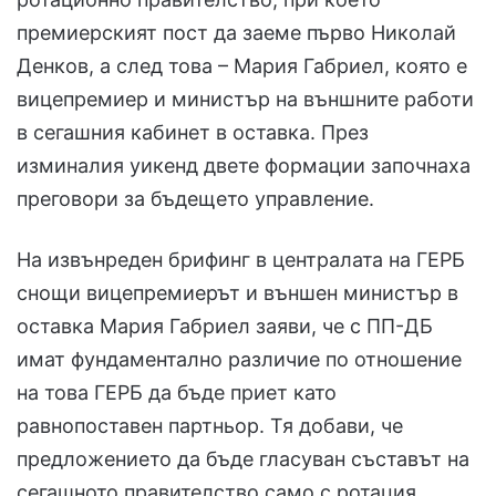
премиерският пост да заеме първо Николай
Денков, а след това – Мария Габриел, която е
вицепремиер и министър на външните работи
в сегашния кабинет в оставка. През
изминалия уикенд двете формации започнаха
преговори за бъдещето управление.
На извънреден брифинг в централата на ГЕРБ
снощи вицепремиерът и външен министър в
оставка Мария Габриел заяви, че с ПП-ДБ
имат фундаментално различие по отношение
на това ГЕРБ да бъде приет като
равнопоставен партньор. Тя добави, че
предложението да бъде гласуван съставът на
сегашното правителство само с ротация