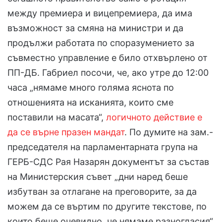
между премиера и вицепремиера, да има
възможност за смяна на министри и да
продължи работата по споразумението за
съвместно управление е било отхвърлено от
ПП-ДБ. Габриел посочи, че, ако утре до 12:00
часа „нямаме много голяма яснота по
отношенията на исканията, които сме
поставили на масата“,
логичното действие е
да се върне празен мандат
. По думите на зам.-
председателя на парламентарната група на
ГЕРБ-СДС Рая Назарян документът за състав
на Министерския съвет „дни наред беше
избутван за отлагане на преговорите, за да
можем да се въртим по другите текстове, по
които беше очевидно, че нямаме разногласия“.