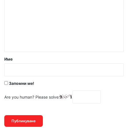
о
м
е
н
т
а
р
Име
:
*
Запомни ме!
Are you human? Please solve: