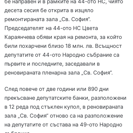
бе направен и в рамките на 44-ото НС, чиято
десета сесия бе открита в изцяло
ремонтираната зала „Св. София“.
Председателят на 44-ото НС Цвета
Караянчева обяви края на ремонта, за който
били похарчени близо 18 млн. лв. Всъщност
депутатите от 44-ото Народно събрание са
първите и последните, заседавали в
реновираната пленарна зала „Св. София“.
След повече от две години или 890 дни
прекъсване депутатските банки, разположени
в 12 реда под стъклен купол, в реновираната
зала „Св. София“ отново са на разположение
на депутатите от състава на 49-ото Народно