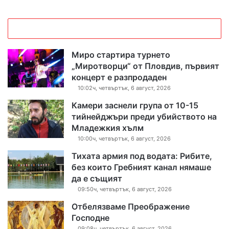
Миро стартира турнето
„Миротворци“ от Пловдив, първият
концерт е разпродаден
10:02ч, четвъртък, 6 август, 2026
Камери заснели група от 10-15
тийнейджъри преди убийството на
Младежкия хълм
10:00ч, четвъртък, 6 август, 2026
Тихата армия под водата: Рибите,
без които Гребният канал нямаше
да е същият
09:50ч, четвъртък, 6 август, 2026
Отбелязваме Преображение
Господне
09:08ч, четвъртък, 6 август, 2026