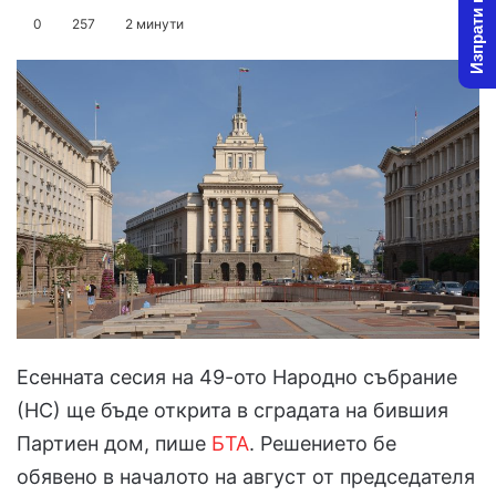
Изпрати новина
on
an
0
257
2 минути
X
email
Есенната сесия на 49-ото Народно събрание
(НС) ще бъде открита в сградата на бившия
Партиен дом, пише
БТА
. Решението бе
обявено в началото на август от председателя