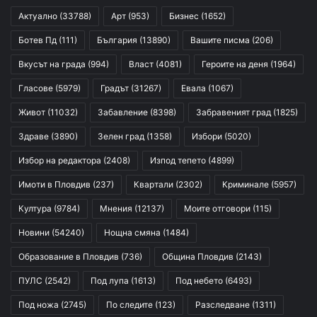
Актуално
(33788)
Арт
(953)
Бизнес
(1652)
Ботев Пд
(111)
България
(13890)
Вашите писма
(206)
Вкусът на града
(994)
Власт
(4081)
Героите на деня
(1964)
Гласове
(5979)
Градът
(31267)
Евала
(1067)
Живот
(11032)
Забавление
(8398)
Забравеният град
(1825)
Здраве
(3890)
Зелен град
(1358)
Избори
(5020)
Избор на редактора
(2408)
Изпод тепето
(4899)
Имоти в Пловдив
(237)
Квартали
(2302)
Криминале
(5957)
Култура
(9784)
Мнения
(12137)
Моите отговори
(115)
Новини
(54240)
Нощна смяна
(1484)
Образование в Пловдив
(736)
Община Пловдив
(2143)
ПУЛС
(2542)
Под лупа
(1613)
Под небето
(6493)
Под ножа
(2745)
По следите
(123)
Разследване
(1311)