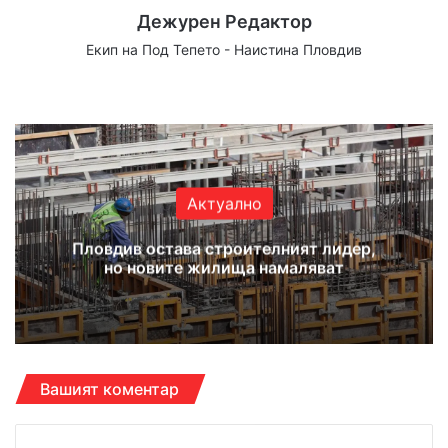
Дежурен Редактор
Екип на Под Тепето - Наистина Пловдив
Website
Facebook
X
YouTube
Instagram
Актуално
Пловдив остава строителният лидер,
но новите жилища намаляват
Вашият коментар
К