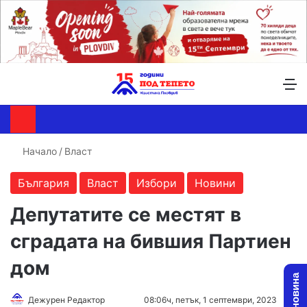
Търсене ...
Switch skin
М
Начало
/
Власт
България
Власт
Избори
Новини
Депутатите се местят в
сградата на бившия Партиен
дом
Follow
Send
Дежурен Редактор
08:06ч, петък, 1 септември, 2023