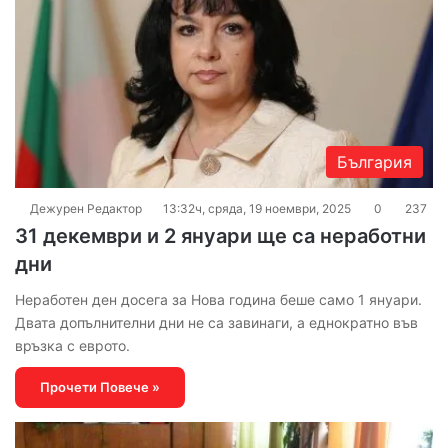
България
Дежурен Редактор
13:32ч, сряда, 19 ноември, 2025
0
237
31 декември и 2 януари ще са неработни
дни
Неработен ден досега за Нова година беше само 1 януари.
Двата допълнителни дни не са завинаги, а еднократно във
връзка с еврото.
Прочети Повече »