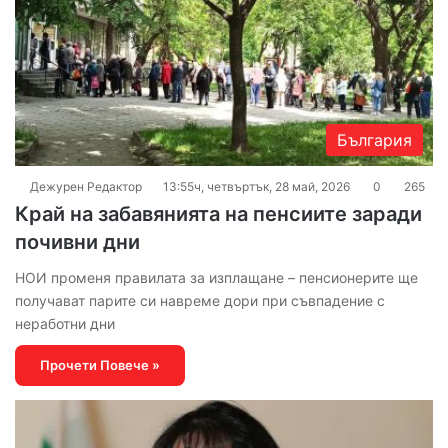
България
Дежурен Редактор
13:55ч, четвъртък, 28 май, 2026
0
265
Край на забавянията на пенсиите заради
почивни дни
НОИ променя правилата за изплащане – пенсионерите ще
получават парите си навреме дори при съвпадение с
неработни дни
Прочети Повече »