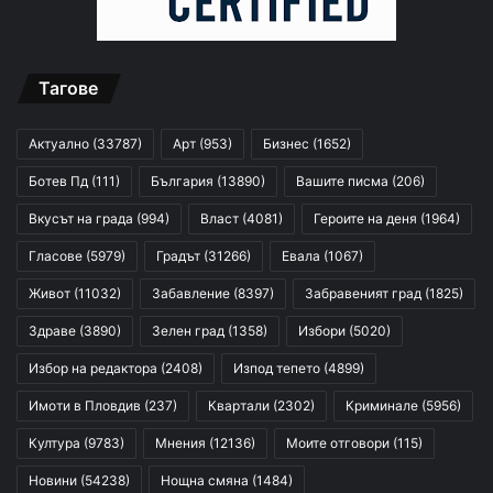
Тагове
Актуално
(33787)
Арт
(953)
Бизнес
(1652)
Ботев Пд
(111)
България
(13890)
Вашите писма
(206)
Вкусът на града
(994)
Власт
(4081)
Героите на деня
(1964)
Гласове
(5979)
Градът
(31266)
Евала
(1067)
Живот
(11032)
Забавление
(8397)
Забравеният град
(1825)
Здраве
(3890)
Зелен град
(1358)
Избори
(5020)
Избор на редактора
(2408)
Изпод тепето
(4899)
Имоти в Пловдив
(237)
Квартали
(2302)
Криминале
(5956)
Култура
(9783)
Мнения
(12136)
Моите отговори
(115)
Новини
(54238)
Нощна смяна
(1484)