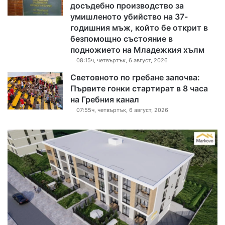
досъдебно производство за
умишленото убийство на 37-
годишния мъж, който бе открит в
безпомощно състояние в
подножието на Младежкия хълм
08:15ч, четвъртък, 6 август, 2026
Световното по гребане започва:
Първите гонки стартират в 8 часа
на Гребния канал
07:55ч, четвъртък, 6 август, 2026