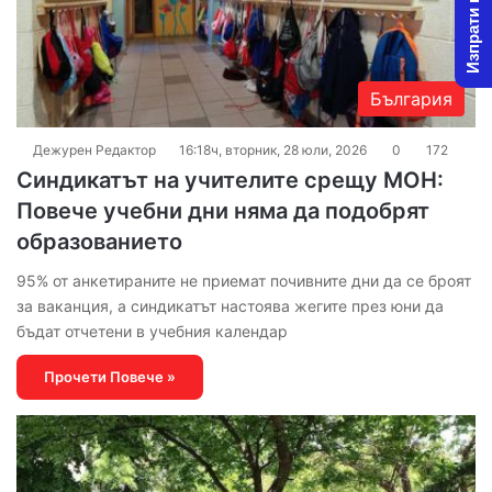
Изпрати новина
България
Дежурен Редактор
16:18ч, вторник, 28 юли, 2026
0
172
Синдикатът на учителите срещу МОН:
Повече учебни дни няма да подобрят
образованието
95% от анкетираните не приемат почивните дни да се броят
за ваканция, а синдикатът настоява жегите през юни да
бъдат отчетени в учебния календар
Прочети Повече »