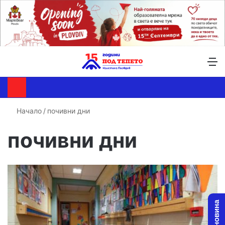
Търсене ...
Switch skin
М
Начало
/
почивни дни
почивни дни