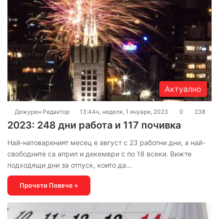
Актуално
Дежурен Редактор
13:44ч, неделя, 1 януари, 2023
0
238
2023: 248 дни работа и 117 почивка
Най-натовареният месец е август с 23 работни дни, а най-
свободните са април и декември с по 18 всеки. Вижте
подходящи дни за отпуск, които да…
Прочети Повече »