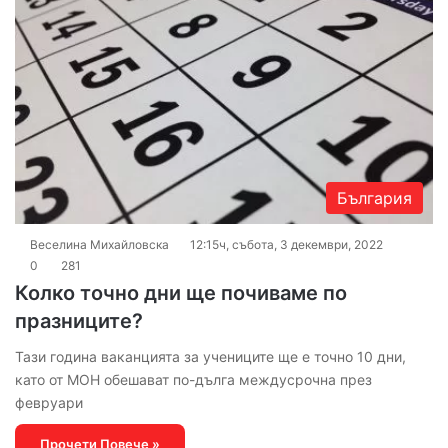
България
Веселина Михайловска
12:15ч, събота, 3 декември, 2022
0
281
Колко точно дни ще почиваме по
празниците?
Тази година ваканцията за учениците ще е точно 10 дни,
като от МОН обешават по-дълга междусрочна през
февруари
Прочети Повече »