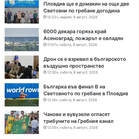
Пловдив ще е домакин на още две
Световни по гребане догодина
12:22ч, неделя, 9 август, 2026
6000 декара горяха край
Асеновград, пожарът е овладян
17:07ч, събота, 8 август, 2026
Дрон се е взривил в българското
въздушно пространство
12:30ч, събота, 8 август, 2026
Българка във финал B на
Световното по гребане в Пловдив
12:14ч, събота, 8 август, 2026
Чанове и вувузели огласят
трибуните на Гребния канал
12:05ч, събота, 8 август, 2026