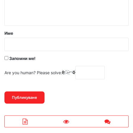
н
т
а
р
Име
:
*
Запомни ме!
Are you human? Please solve: