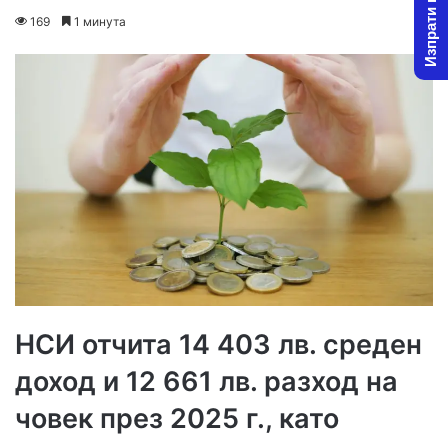
Изпрати новина
on
an
169
1 минута
X
email
НСИ отчита 14 403 лв. среден
доход и 12 661 лв. разход на
човек през 2025 г., като