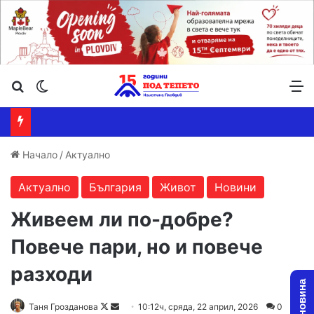
Търсене ...
Switch skin
М
Начало
/
Актуално
Актуално
България
Живот
Новини
Живеем ли по-добре?
Повече пари, но и повече
разходи
Follow
Send
Таня Грозданова
10:12ч, сряда, 22 април, 2026
0