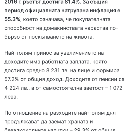
2016 г. ръстът достига 81.4%. За същия
период официалната натрупана инфлация е
55.3%
, което означава, че покупателната
способност на домакинствата нараства по-
бързо от поскъпването на живота.
Най-голям принос за увеличението на
доходите има работната заплата, която
достига средно 8 231 лв. на лице и формира
57.2% от общия доход. Доходите от пенсии са
4 224 лв., а от самостоятелна заетост – 1 072
лева.
По отношение на разходите най-голям дял
продължават да заемат храната и
безалкохолните напитки – 29.3% от общия