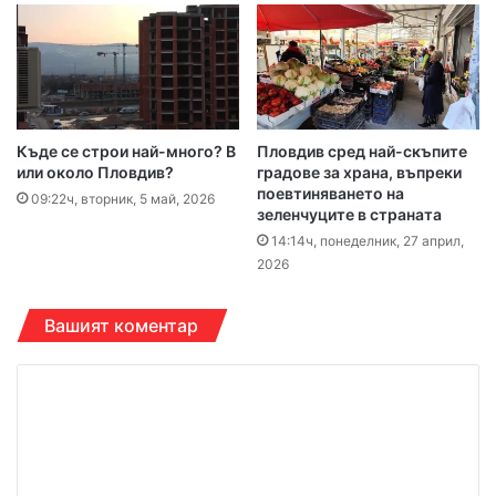
Къде се строи най-много? В
Пловдив сред най-скъпите
или около Пловдив?
градове за храна, въпреки
поевтиняването на
09:22ч, вторник, 5 май, 2026
зеленчуците в страната
14:14ч, понеделник, 27 април,
2026
Вашият коментар
К
о
м
е