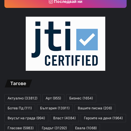
Последвай ни
Тагове
Актуално
(33812)
Арт
(955)
Бизнес
(1654)
Ботев Пд
(111)
България
(13911)
Вашите писма
(206)
Вкусът на града
(994)
Власт
(4084)
Героите на деня
(1964)
Гласове
(5983)
Градът
(31292)
Евала
(1068)