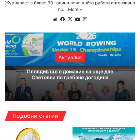
Журналист с близо 30 години опит, който работи интензивно
по…
More »
Website
Facebook
X
YouTube
Instagram
Актуално
Пловдив ще е домакин на още две
Световни по гребане догодина
Подобни статии