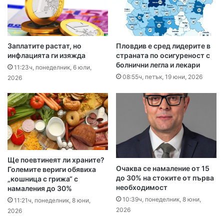
Заплатите растат, но
Пловдив е сред лидерите в
инфлацията ги изяжда
страната по осигуреност с
болнични легла и лекари
11:23ч, понеделник, 6 юли,
08:55ч, петък, 19 юни, 2026
2026
Ще поевтинеят ли храните?
Очаква се намаление от 15
Големите вериги обявиха
до 30% на стоките от първа
„кошница с грижа“ с
необходимост
намаления до 30%
10:39ч, понеделник, 8 юни,
11:21ч, понеделник, 8 юни,
2026
2026