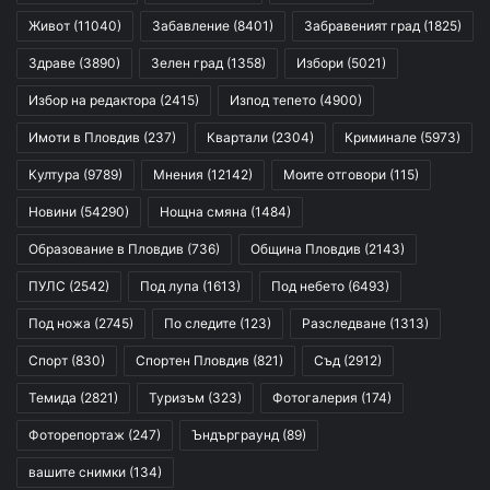
Живот
(11040)
Забавление
(8401)
Забравеният град
(1825)
Здраве
(3890)
Зелен град
(1358)
Избори
(5021)
Избор на редактора
(2415)
Изпод тепето
(4900)
Имоти в Пловдив
(237)
Квартали
(2304)
Криминале
(5973)
Култура
(9789)
Мнения
(12142)
Моите отговори
(115)
Новини
(54290)
Нощна смяна
(1484)
Образование в Пловдив
(736)
Община Пловдив
(2143)
ПУЛС
(2542)
Под лупа
(1613)
Под небето
(6493)
Под ножа
(2745)
По следите
(123)
Разследване
(1313)
Спорт
(830)
Спортен Пловдив
(821)
Съд
(2912)
Темида
(2821)
Туризъм
(323)
Фотогалерия
(174)
Фоторепортаж
(247)
Ъндърграунд
(89)
вашите снимки
(134)