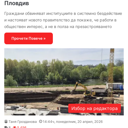
Пловдив
Граждани обвиняват институциите в системно бездействие
и настояват новото правителство да покаже, че работи в
обществен интерес, а не в полза на презастрояването
Прочети Повече »
Избор на редактора
Таня Грозданова
14:44ч, понеделник, 20 април, 2026
8
5 456