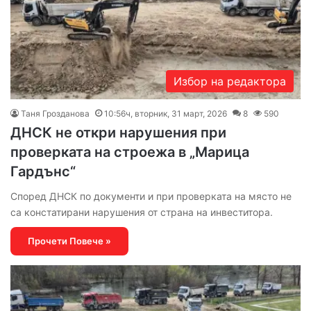
Избор на редактора
Таня Грозданова
10:56ч, вторник, 31 март, 2026
8
590
ДНСК не откри нарушения при
проверката на строежа в „Марица
Гардънс“
Според ДНСК по документи и при проверката на място не
са констатирани нарушения от страна на инвеститора.
Прочети Повече »