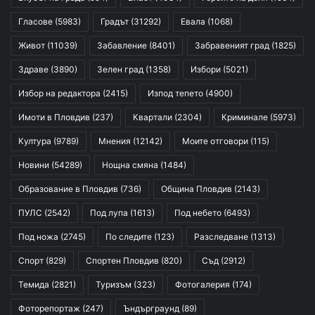
Гласове
(5983)
Градът
(31292)
Евала
(1068)
Живот
(11039)
Забавление
(8401)
Забравеният град
(1825)
Здраве
(3890)
Зелен град
(1358)
Избори
(5021)
Избор на редактора
(2415)
Изпод тепето
(4900)
Имоти в Пловдив
(237)
Квартали
(2304)
Криминале
(5973)
Култура
(9789)
Мнения
(12142)
Моите отговори
(115)
Новини
(54289)
Нощна смяна
(1484)
Образование в Пловдив
(736)
Община Пловдив
(2143)
ПУЛС
(2542)
Под лупа
(1613)
Под небето
(6493)
Под ножа
(2745)
По следите
(123)
Разследване
(1313)
Спорт
(829)
Спортен Пловдив
(820)
Съд
(2912)
Темида
(2821)
Туризъм
(323)
Фотогалерия
(174)
Фоторепортаж
(247)
Ъндърграунд
(89)