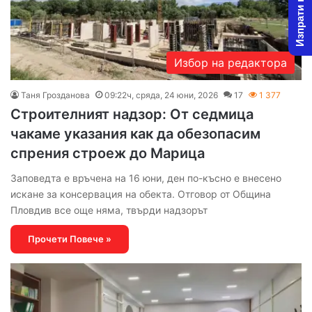
Изпрати новина
Избор на редактора
Таня Грозданова
09:22ч, сряда, 24 юни, 2026
17
1 377
Строителният надзор: От седмица
чакаме указания как да обезопасим
спрения строеж до Марица
Заповедта е връчена на 16 юни, ден по-късно е внесено
искане за консервация на обекта. Отговор от Община
Пловдив все още няма, твърди надзорът
Прочети Повече »