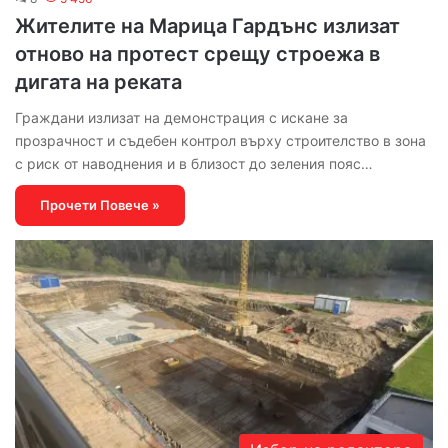
Жителите на Марица Гардънс излизат
отново на протест срещу строежа в
дигата на реката
Граждани излизат на демонстрация с искане за
прозрачност и съдебен контрол върху строителство в зона
с риск от наводнения и в близост до зеления пояс…
Прочети Повече »