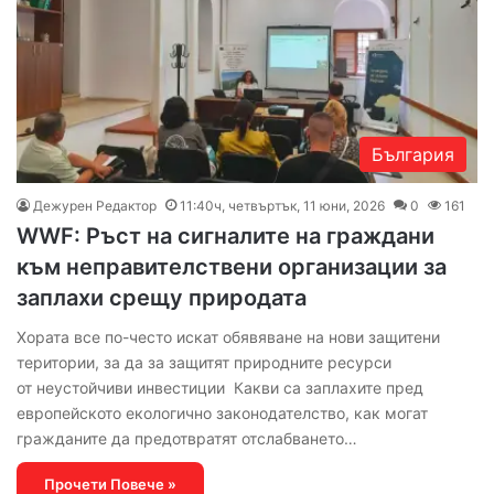
България
Дежурен Редактор
11:40ч, четвъртък, 11 юни, 2026
0
161
WWF: Ръст на сигналите на граждани
към неправителствени организации за
заплахи срещу природата
Хората все по-често искат обявяване на нови защитени
територии, за да за защитят природните ресурси
от неустойчиви инвестиции Какви са заплахите пред
европейското екологично законодателство, как могат
гражданите да предотвратят отслабването…
Прочети Повече »