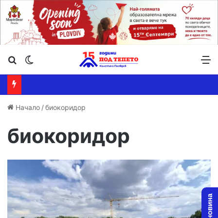
Търсене ...
Switch skin
М
Начало
/
биокоридор
биокоридор