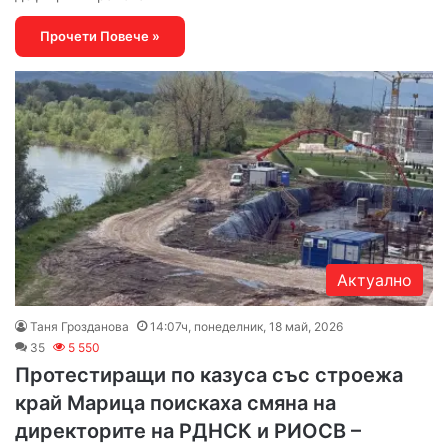
Прочети Повече »
Актуално
Таня Грозданова
14:07ч, понеделник, 18 май, 2026
35
5 550
Протестиращи по казуса със строежа
край Марица поискаха смяна на
директорите на РДНСК и РИОСВ –