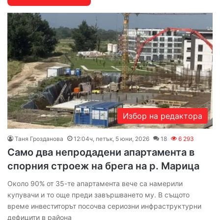
Избор на редактора
Таня Грозданова
12:04ч, петък, 5 юни, 2026
18
6 293
Само два непродадени апартамента в
спорния строеж на брега на р. Марица
Около 90% от 35-те апартамента вече са намерили
купувачи и то още преди завършването му. В същото
време инвеститорът посочва сериозни инфраструктурни
дефицити в района