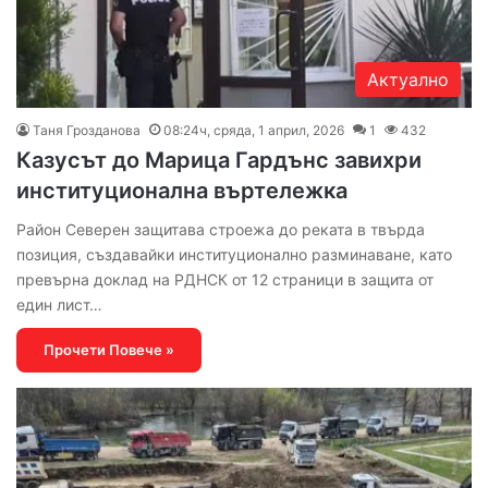
Актуално
Таня Грозданова
08:24ч, сряда, 1 април, 2026
1
432
Казусът до Марица Гардънс завихри
институционална въртележка
Район Северен защитава строежа до реката в твърда
позиция, създавайки институционално разминаване, като
превърна доклад на РДНСК от 12 страници в защита от
един лист…
Прочети Повече »