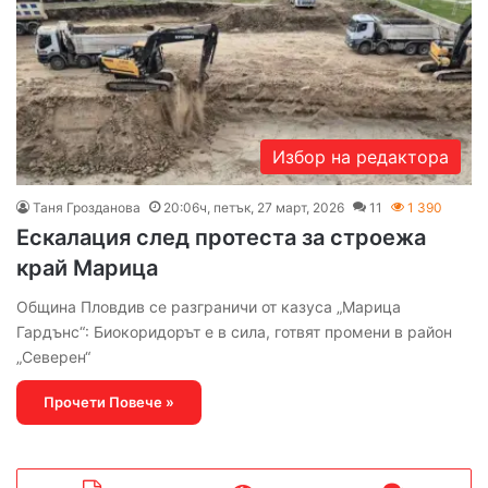
Избор на редактора
Таня Грозданова
20:06ч, петък, 27 март, 2026
11
1 390
Ескалация след протеста за строежа
край Марица
Община Пловдив се разграничи от казуса „Марица
Гардънс“: Биокоридорът е в сила, готвят промени в район
„Северен“
Прочети Повече »