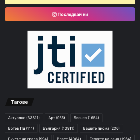
Последвай ни
Тагове
Актуално
(33811)
Арт
(955)
Бизнес
(1654)
Ботев Пд
(111)
България
(13911)
Вашите писма
(206)
Вкусът на града
(994)
Власт
(4084)
Героите на деня
(1964)