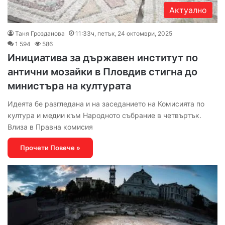
Актуално
Таня Грозданова
11:33ч, петък, 24 октомври, 2025
1 594
586
Инициатива за държавен институт по
антични мозайки в Пловдив стигна до
министъра на културата
Идеята бе разгледана и на заседанието на Комисията по
култура и медии към Народното събрание в четвъртък.
Влиза в Правна комисия
Прочети Повече »