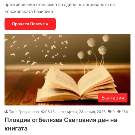
преживявания отбелязва 5 години от откриването на
Епископската базилика
Прочети Повече »
България
Таня Грозданова
08:15ч, четвъртък, 23 април, 2026
0
184
Пловдив отбелязва Световния ден на
книгата