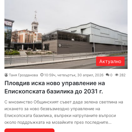
Актуално
Таня Грозданова
10:59ч, четвъртък, 30 април, 2026
0
282
Пловдив иска ново управление на
Епископската базилика до 2031 г.
С мнозинство Общинският съвет даде зелена светлина на
искането за ново безвъзмездно управление на
Епископската базилика, въпреки натрупаните въпроси
около поддръжката на мозайките през последните…