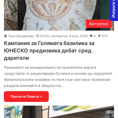
Изпрати новина
Актуално
Таня Грозданова
15:44ч, четвъртък, 9 юли, 2026
0
375
Кампания за Голямата базилика за
ЮНЕСКО предизвика дебат сред
дарители
Решението на мениджмънта на хранителна верига
средствата от рециклирани бутилки и кенове да подкрепят
Филипополските мозайки по пътя към световно признание
раздели мненията в общността…
Прочети Повече »