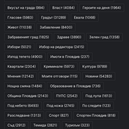
Вкусът на града
(994)
Власт
(4084)
Героите на деня
(1964)
Гласове
(5983)
Градът
(31289)
Евала
(1068)
Живот
(11038)
Забавление
(8400)
Забравеният град
(1825)
Здраве
(3890)
Зелен град
(1358)
Избори
(5021)
Избор на редактора
(2415)
Изпод тепето
(4900)
Имоти в Пловдив
(237)
Квартали
(2304)
Криминале
(5973)
Култура
(9789)
Мнения
(12142)
Моите отговори
(115)
Новини
(54283)
Нощна смяна
(1484)
Образование в Пловдив
(736)
Община Пловдив
(2143)
ПУЛС
(2542)
Под лупа
(1613)
Под небето
(6493)
Под ножа
(2745)
По следите
(123)
Разследване
(1313)
Спорт
(827)
Спортен Пловдив
(818)
Съд
(2912)
Темида
(2821)
Туризъм
(323)