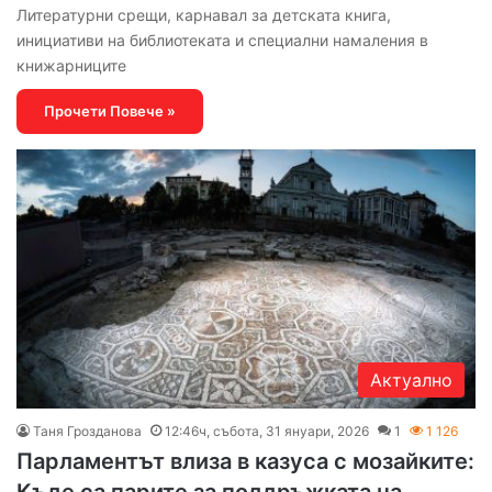
Литературни срещи, карнавал за детската книга,
инициативи на библиотеката и специални намаления в
книжарниците
Прочети Повече »
Актуално
Таня Грозданова
12:46ч, събота, 31 януари, 2026
1
1 126
Парламентът влиза в казуса с мозайките:
Къде са парите за поддръжката на