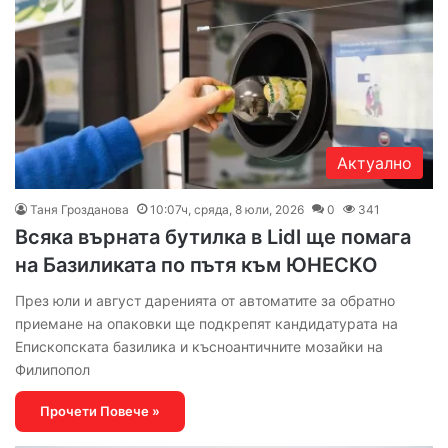
Актуално
Таня Грозданова
10:07ч, сряда, 8 юли, 2026
0
341
Всяка върната бутилка в Lidl ще помага
на Базиликата по пътя към ЮНЕСКО
През юли и август даренията от автоматите за обратно
приемане на опаковки ще подкрепят кандидатурата на
Епископската базилика и късноантичните мозайки на
Филипопол
Прочети Повече »