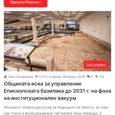
Прочети Повече »
Актуално
Таня Грозданова
11:21ч, вторник, 28 април, 2026
0
316
Общината иска за управление
Епископската базилика до 2031 г. на фона
на институционален вакуум
Искането отваря дискусия за бъдещето на обекта, за това
как точно е функционирала системата през периода, в