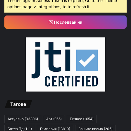
The Instagram Access Token is expired, Go to the Theme
options page > Integrations, to to refresh it.
Последвай ни
Тагове
Актуално
(33806)
Арт
(955)
Бизнес
(1654)
Ботев Пд
(111)
България
(13910)
Вашите писма
(206)