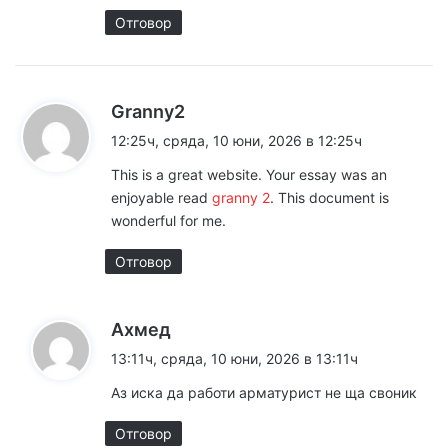
Отговор
к
Granny2
а
12:25ч, сряда, 10 юни, 2026 в 12:25ч
з
This is a great website. Your essay was an
а
enjoyable read
granny 2
. This document is
:
wonderful for me.
Отговор
к
Ахмед
а
13:11ч, сряда, 10 юни, 2026 в 13:11ч
з
Аз иска да работи арматурист не ща своник
а
:
Отговор