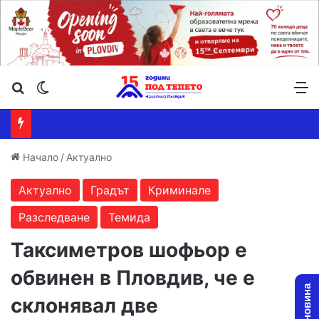
Търсене ...
Switch skin
М
Начало
/
Актуално
Актуално
Градът
Криминале
Разследване
Темида
Таксиметров шофьор е
обвинен в Пловдив, че е
склонявал две