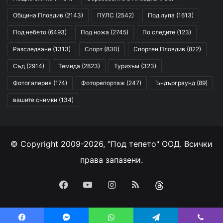
Община Пловдив
(2143)
ПУЛС
(2542)
Под лупа
(1613)
Под небето
(6493)
Под ножа
(2745)
По следите
(123)
Разследване
(1313)
Спорт
(830)
Спортен Пловдив
(822)
Съд
(2914)
Темида
(2823)
Туризъм
(323)
Фотогалерия
(174)
Фоторепортаж
(247)
Ъндърграунд
(89)
вашите снимки
(134)
© Copyright 2009-2026, "Под тепето" ООД. Всички
права запазени.
Facebook
YouTube
Instagram
RSS
Threads