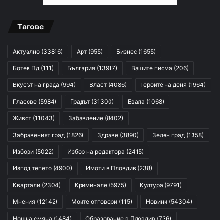
Тагове
Актуално
(33816)
Арт
(955)
Бизнес
(1655)
Ботев Пд
(111)
България
(13917)
Вашите писма
(206)
Вкусът на града
(994)
Власт
(4086)
Героите на деня
(1964)
Гласове
(5984)
Градът
(31300)
Евала
(1068)
Живот
(11043)
Забавление
(8402)
Забравеният град
(1826)
Здраве
(3890)
Зелен град
(1358)
Избори
(5022)
Избор на редактора
(2415)
Изпод тепето
(4900)
Имоти в Пловдив
(238)
Квартали
(2304)
Криминале
(5975)
Култура
(9791)
Мнения
(12142)
Моите отговори
(115)
Новини
(54304)
Нощна смяна
(1484)
Образование в Пловдив
(736)