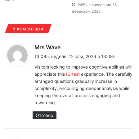
12:55ч, понеделник, 16
февруари, 2026
5 коментари
к
Mrs Wave
а
13:08ч, неделя, 12 юли, 2026 в 13:08ч
з
Visitors looking to improve cognitive abilities will
а
appreciate this
IQ test
experience. The carefully
:
arranged questions gradually increase in
complexity, encouraging deeper analysis while
keeping the overall process engaging and
rewarding.
Отговор