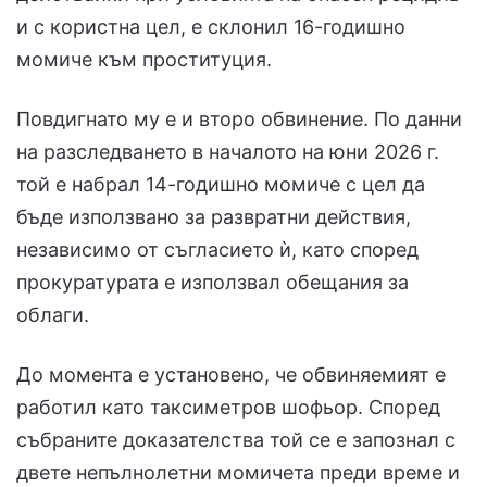
и с користна цел, е склонил 16-годишно
момиче към проституция.
Повдигнато му е и второ обвинение. По данни
на разследването в началото на юни 2026 г.
той е набрал 14-годишно момиче с цел да
бъде използвано за развратни действия,
независимо от съгласието ѝ, като според
прокуратурата е използвал обещания за
облаги.
До момента е установено, че обвиняемият е
работил като таксиметров шофьор. Според
събраните доказателства той се е запознал с
двете непълнолетни момичета преди време и