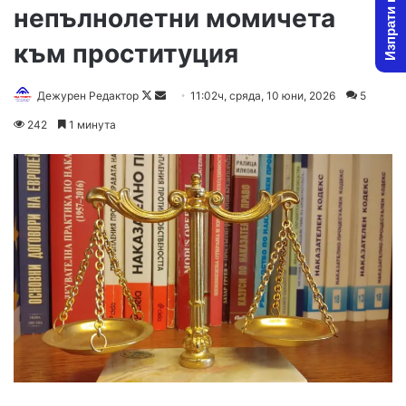
Изпрати новина
непълнолетни момичета
към проституция
Follow
Send
Дежурен Редактор
11:02ч, сряда, 10 юни, 2026
5
on
an
242
1 минута
X
email