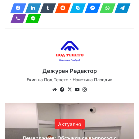
Дежурен Редактор
Екип на Под Тепето - Наистина Пловдив
Website
Facebook
X
YouTube
Instagram
Актуално
Демерджиев: Обсъжда се въпросът с