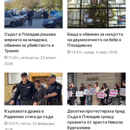
Съдът в Пловдив решава
Баща е обвинен за смъртта
мярката на младежа,
на двумесечното си бебе в
обвинен за убийството в
Пловдивско
Тракия
13:47ч, сряда, 4 март, 2026
11:24ч, четвъртък, 23 април,
2026
Кървавата драма в
Десетки протестираха пред
Радиново стига до съда
Съда в Пловдив срещу
пукането от ареста Никола
13:07ч, петък, 20 февруари,
Бургазлиев
2026