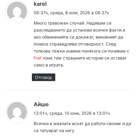
к
karel
а
06:37ч, сряда, 8 юли, 2026 в 06:37ч
з
Много тревожен случай. Надявам се
а
разследването да установи всички факти и
:
ако обвиненията се докажат, виновният да
понесе справедлива отговорност. След
толкова тежки новини понякога си почивам с
fnaf
поне там страшните истории си остават
само в играта.
Отговор
к
Айше
а
13:01ч, сряда, 10 юни, 2026 в 13:01ч
з
Всички в маалата искат да работи своник и да
а
са татуират на негу
: