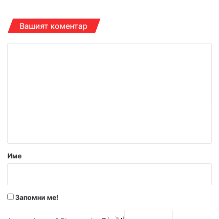
Вашият коментар
К
о
м
е
н
т
а
р
Име
:
*
Запомни ме!