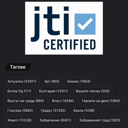
Тагове
Актуално
(33811)
Арт
(955)
Бизнес
(1654)
Ботев Пд
(111)
България
(13911)
Вашите писма
(206)
Вкусът на града
(994)
Власт
(4084)
Героите на деня
(1964)
Гласове
(5983)
Градът
(31292)
Евала
(1068)
Живот
(11039)
Забавление
(8401)
Забравеният град
(1825)