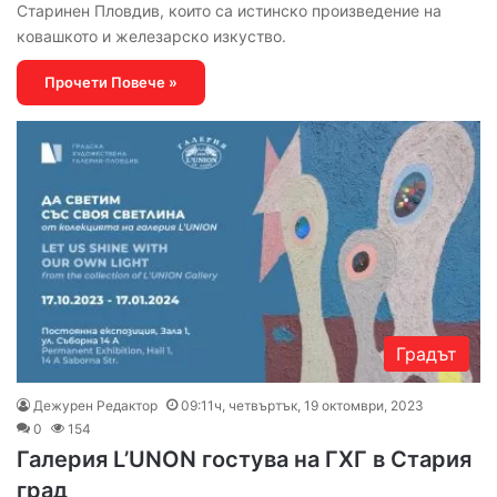
Старинен Пловдив, които са истинско произведение на
ковашкото и железарско изкуство.
Прочети Повече »
Градът
Дежурен Редактор
09:11ч, четвъртък, 19 октомври, 2023
0
154
Галерия L’UNON гостува на ГХГ в Стария
град