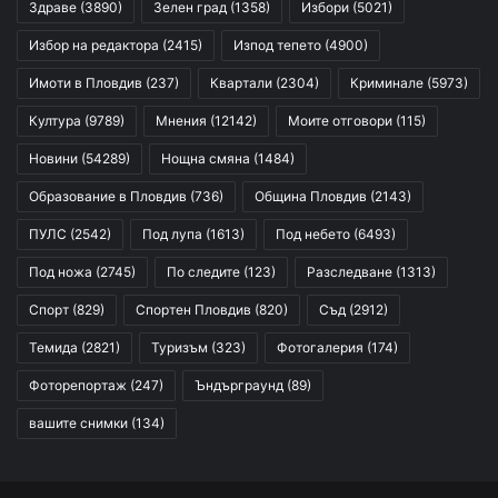
Здраве
(3890)
Зелен град
(1358)
Избори
(5021)
Избор на редактора
(2415)
Изпод тепето
(4900)
Имоти в Пловдив
(237)
Квартали
(2304)
Криминале
(5973)
Култура
(9789)
Мнения
(12142)
Моите отговори
(115)
Новини
(54289)
Нощна смяна
(1484)
Образование в Пловдив
(736)
Община Пловдив
(2143)
ПУЛС
(2542)
Под лупа
(1613)
Под небето
(6493)
Под ножа
(2745)
По следите
(123)
Разследване
(1313)
Спорт
(829)
Спортен Пловдив
(820)
Съд
(2912)
Темида
(2821)
Туризъм
(323)
Фотогалерия
(174)
Фоторепортаж
(247)
Ъндърграунд
(89)
вашите снимки
(134)