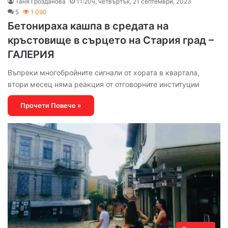
Таня Грозданова
11:20ч, четвъртък, 21 септември, 2023
5
1 090
Бетонираха кашпа в средата на
кръстовище в сърцето на Стария град –
ГАЛЕРИЯ
Въпреки многобройните сигнали от хората в квартала,
втори месец няма реакция от отговорните институции
Прочети Повече »