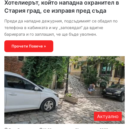
Хотелиерът, който нападна охранител в
Стария град, се изправя пред съда
Преди да нападне дежурния, подсъдимият се обадил по
телефона в кабинката и му „заповядал“ да вдигне
бариерата и го заплашил, че ще бъде уволнен.
Прочети Повече »
Актуално