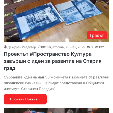
Градът
Дежурен Редактор
08:59ч, вторник, 20 май, 2025
0
132
Проектът #Пространство Култура
завърши с идеи за развитие на Стария
град
Събраните идеи на над 50 момичета и момчета от различни
пловдивски гимназии ще бъдат представени в Общински
институт „Старинен Пловдив“
Прочети Повече »