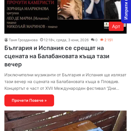
Изпрати новина
Арт
Таня Грозданова
12:18ч, сряда, 3 юни, 2026
0
2 151
България и Испания се срещат на
сцената на Балабановата къща тази
вечер
Изключителни музиканти от България и Испания ще излязат
тази вечер на сцената на Балабановата къща в Пловдив.
Концертът е част от XVII Международен фестивал “Дни…
Прочети Повече »