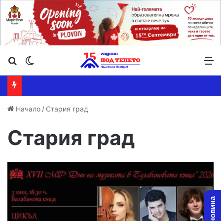
Търсене ...
Switch skin
М
Начало
/
Стария град
Стария град