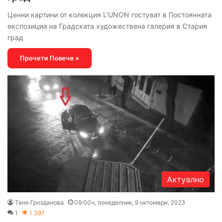
Ценни картини от колекция L’UNON гостуват в Постоянната
експозициа на Градската художествена галерия в Стария
град
Прочети Повече »
Актуално
Таня Грозданова
09:00ч, понеделник, 9 октомври, 2023
1
1 397