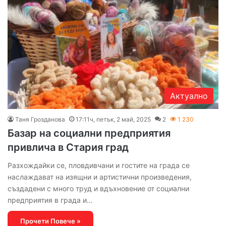
Актуално
Таня Грозданова
17:11ч, петък, 2 май, 2025
2
1 230
Базар на социални предприятия
привлича в Стария град
Разхождайки се, пловдивчани и гостите на града се
наслаждават на изящни и артистични произведения,
създадени с много труд и вдъхновение от социални
предприятия в града и…
Прочети Повече »