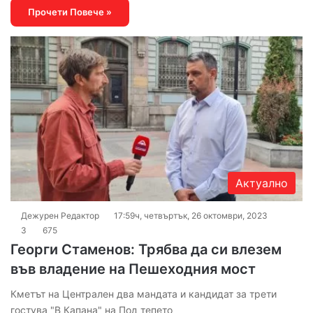
Прочети Повече »
Актуално
Дежурен Редактор
17:59ч, четвъртък, 26 октомври, 2023
3
675
Георги Стаменов: Трябва да си влезем
във владение на Пешеходния мост
Кметът на Централен два мандата и кандидат за трети
гостува "В Капана" на Под тепето