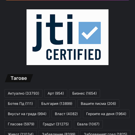
Тагове
Актуално
(33793)
Арт
(954)
Бизнес
(1654)
Ботев Пд
(111)
България
(13899)
Вашите писма
(206)
Вкусът на града
(994)
Власт
(4082)
Героите на деня
(1964)
Гласове
(5979)
Градът
(31275)
Евала
(1067)
Живот
(11034)
Забавление
(8399)
Забравеният град
(1825)