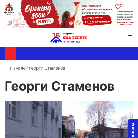
Търсене ...
Switch skin
М
Начало
/
Георги Стаменов
Георги Стаменов