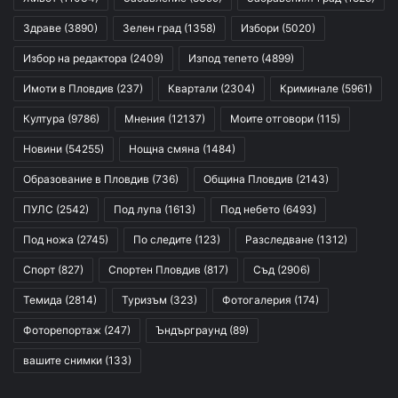
Здраве
(3890)
Зелен град
(1358)
Избори
(5020)
Избор на редактора
(2409)
Изпод тепето
(4899)
Имоти в Пловдив
(237)
Квартали
(2304)
Криминале
(5961)
Култура
(9786)
Мнения
(12137)
Моите отговори
(115)
Новини
(54255)
Нощна смяна
(1484)
Образование в Пловдив
(736)
Община Пловдив
(2143)
ПУЛС
(2542)
Под лупа
(1613)
Под небето
(6493)
Под ножа
(2745)
По следите
(123)
Разследване
(1312)
Спорт
(827)
Спортен Пловдив
(817)
Съд
(2906)
Темида
(2814)
Туризъм
(323)
Фотогалерия
(174)
Фоторепортаж
(247)
Ъндърграунд
(89)
вашите снимки
(133)