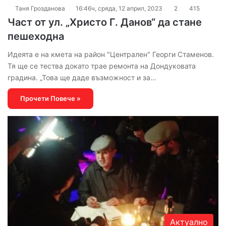
Таня Грозданова
16:46ч, сряда, 12 април, 2023
2
415
Част от ул. „Христо Г. Данов“ да стане
пешеходна
Идеята е на кмета на район "Централен" Георги Стаменов.
Тя ще се тества докато трае ремонта на Дондуковата
градина. „Това ще даде възможност и за…
Прочети Повече »
Актуално