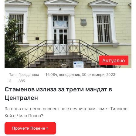
Актуално
Таня Грозданова
16:08ч, понеделник, 30 октомври, 2023
3
885
Стаменов излиза за трети мандат в
Централен
За пръв път негов опонент не е вечният зам.-кмет Титюков.
Кой е Чило Попов?
Прочети Повече »