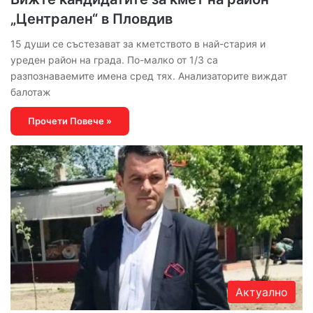
„Централен“ в Пловдив
15 души се състезават за кметството в най-стария и
уреден район на града. По-малко от 1/3 са
разпознаваемите имена сред тях. Анализаторите виждат
балотаж
Прочети Повече »
Актуално