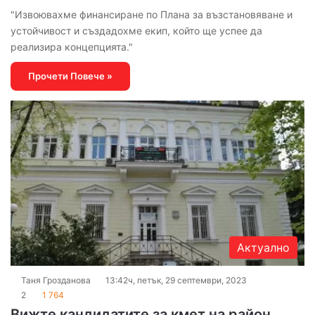
"Извоювахме финансиране по Плана за възстановяване и
устойчивост и създадохме екип, който ще успее да
реализира концепцията."
Прочети Повече »
Актуално
Таня Грозданова
13:42ч, петък, 29 септември, 2023
2
1 764
Вижте кандидатите за кмет на район