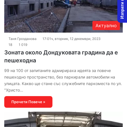
Изпрати новина
Актуално
Таня Грозданова
17:01ч, вторник, 12 декември, 2023
18
1 019
Зоната около Дондуковата градина да е
пешеходна
99 на 100 от запитаните адмирираха идеята за повече
пешеходно пространство, без паркирали автомобили на
улицата. Какво ще стане със служебните паркоместа по ул.
"Христо…
Прочети Повече »