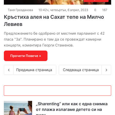
Таня Грозданова
10:42ч, четвъртък, 6 април, 2023
0
167
Кръстиха алея на Сахат тепе на Милчо
Левиев
Предложението бе одобрено от местния парламент с 42
гласа "За". Планирано е там да се провеждат камерни
концерти, коментира Георги Стаменов.
Прочети Повече »
Предишна страница
Следваща страница
„Sharenting“ или как с една снимка
от плажа излагаме детето си на
риск