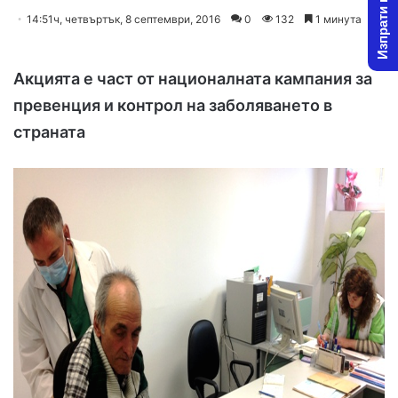
Изпрати новина
o
e
14:51ч, четвъртък, 8 септември, 2016
0
132
1 минута
l
n
l
d
Акцията е част от националната кампания за
o
a
w
n
превенция и контрол на заболяването в
o
e
страната
n
m
X
a
i
l