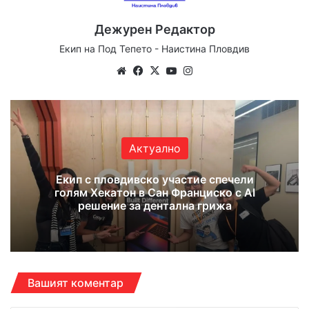
Дежурен Редактор
Екип на Под Тепето - Наистина Пловдив
We
Fa
X
Yo
Ins
bsi
ce
uT
tag
te
bo
ub
ra
ok
e
m
Актуално
Екип с пловдивско участие спечели
голям Хекатон в Сан Франциско с AI
решение за дентална грижа
Вашият коментар