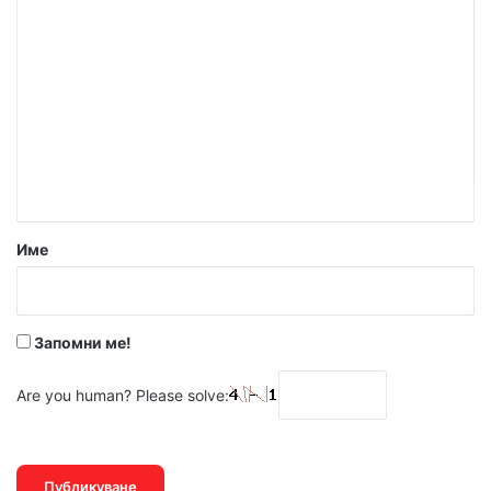
К
о
м
е
н
т
а
р
Име
:
*
Запомни ме!
Are you human? Please solve: