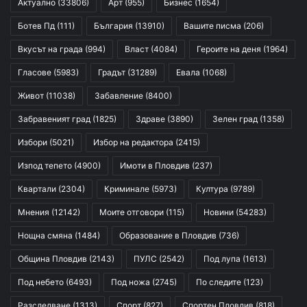
Актуално
(33806)
Арт
(955)
Бизнес
(1654)
Ботев Пд
(111)
България
(13910)
Вашите писма
(206)
Вкусът на града
(994)
Власт
(4084)
Героите на деня
(1964)
Гласове
(5983)
Градът
(31289)
Евала
(1068)
Живот
(11038)
Забавление
(8400)
Забравеният град
(1825)
Здраве
(3890)
Зелен град
(1358)
Избори
(5021)
Избор на редактора
(2415)
Изпод тепето
(4900)
Имоти в Пловдив
(237)
Квартали
(2304)
Криминале
(5973)
Култура
(9789)
Мнения
(12142)
Моите отговори
(115)
Новини
(54283)
Нощна смяна
(1484)
Образование в Пловдив
(736)
Община Пловдив
(2143)
ПУЛС
(2542)
Под лупа
(1613)
Под небето
(6493)
Под ножа
(2745)
По следите
(123)
Разследване
(1313)
Спорт
(827)
Спортен Пловдив
(818)