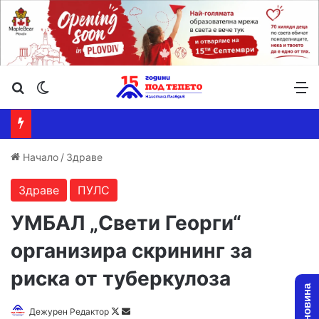
Търсене ...
Switch skin
М
Начало
/
Здраве
Здраве
ПУЛС
УМБАЛ „Свети Георги“
организира скрининг за
риска от туберкулоза
Дежурен Редактор
F
S