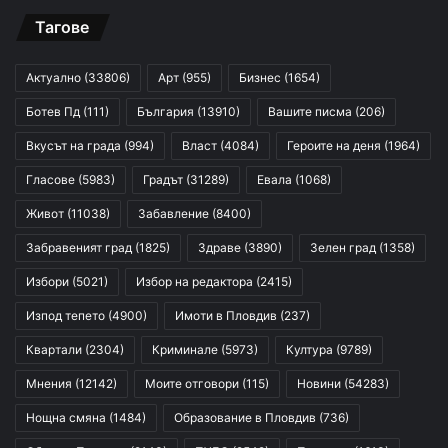
Тагове
Актуално
(33806)
Арт
(955)
Бизнес
(1654)
Ботев Пд
(111)
България
(13910)
Вашите писма
(206)
Вкусът на града
(994)
Власт
(4084)
Героите на деня
(1964)
Гласове
(5983)
Градът
(31289)
Евала
(1068)
Живот
(11038)
Забавление
(8400)
Забравеният град
(1825)
Здраве
(3890)
Зелен град
(1358)
Избори
(5021)
Избор на редактора
(2415)
Изпод тепето
(4900)
Имоти в Пловдив
(237)
Квартали
(2304)
Криминале
(5973)
Култура
(9789)
Мнения
(12142)
Моите отговори
(115)
Новини
(54283)
Нощна смяна
(1484)
Образование в Пловдив
(736)