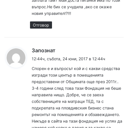
заплата там? Май доста питанки има по този
въпрос.Не бих се учудила ,ако се окаже
новия управител!?!!!
Отговор
к
Запознат
а
12:44ч, събота, 24 юни, 2017 в 12:44ч
з
Спорен е и въпросът кой и с какви средства
а
изгради този център в помещенията
:
предоставени от Общината още през 2011г..
3-4 години след това тази Фондация не беше
направила нищо. Добре, че се заеха
собствениците на матраци ТЕД, та с
подкрепата на пловдивския бизнес стана
ремонтът на помещенията и обзавеждането.
Никъде в сайта на тази фондация не успях да
намеря кой колко е дарил и за какво са