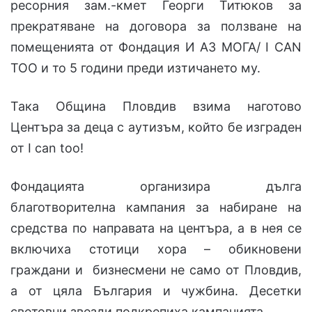
ресорния зам.-кмет Георги Титюков за
прекратяване на договора за ползване на
помещенията от Фондация И АЗ МОГА/ I CAN
TOO и то 5 години преди изтичането му.
Така Община Пловдив взима наготово
Центъра за деца с аутизъм, който бе изграден
от I can too!
Фондацията организира дълга
благотворителна кампания за набиране на
средства по направата на центъра, а в нея се
включиха стотици хора – обикновени
граждани и бизнесмени не само от Пловдив,
а от цяла България и чужбина. Десетки
световни звезди подкрепиха кампанията.