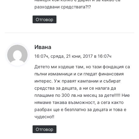
разходвани средствата?!?
Отговор
к
Ивана
а
16:07ч, сряда, 21 юни, 2017 в 16:07ч
з
Детето ми ходеше там, но тази фондация са
а
пълни измамници и си гледат финансовия
:
интерес. Уж правят кампании и събират
средства за децата, а ни се налага да
плащаме по 300 лв.на месец за дете!!!!! Ние
нямаме такава възможност, а сега както
разбрах ще е безплатно за децата и това е
чудесно!!
Отговор