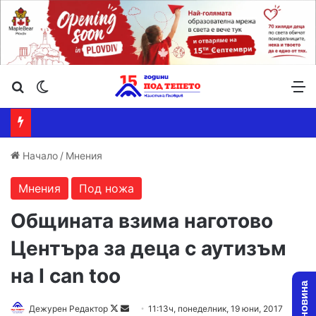
Търсене ...
Switch skin
М
Начало
/
Мнения
Мнения
Под ножа
Общината взима наготово
Центъра за деца с аутизъм
на I can too
Дежурен Редактор
F
S
11:13ч, понеделник, 19 юни, 2017