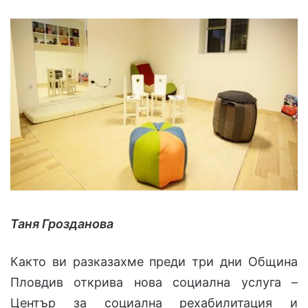
Таня Грозданова
Както ви разказахме преди три дни Община
Пловдив открива нова социална услуга –
Център за социална рехабилитация и