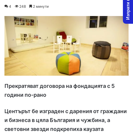
Изпрати новина
o
e
4
248
2 минути
l
n
l
d
o
a
w
n
o
e
n
m
X
a
i
l
Прекратяват договора на фондацията с 5
години по-рано
Центърът бе изграден с дарения от граждани
и бизнеса в цяла България и чужбина, а
световни звезди подкрепиха каузата