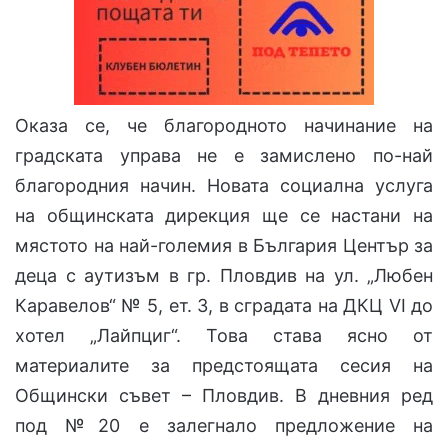
Оказа се, че благородното начинание на
градската управа не е замислено по-най
благородния начин. Новата социална услуга
на общинската дирекция ще се настани на
мястото на най-големия в България Център за
деца с аутизъм в гр. Пловдив на ул. „Любен
Каравелов“ № 5, ет. 3, в сградата на ДКЦ VI до
хотел „Лайпциг“. Това става ясно от
материалите за предстоящата сесия на
Общински съвет – Пловдив. В дневния ред
под №20 е залегнало предложение на