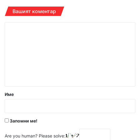
Вашият коментар
К
о
м
е
н
т
а
р
Име
:
*
Запомни ме!
Are you human? Please solve: