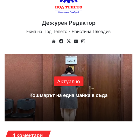
Дежурен Редактор
Екип на Под Тепето - Наистина Пловдив
We
Fa
X
Yo
Ins
bsi
ce
uT
tag
te
bo
ub
ra
ok
e
m
Актуално
Кошмарът на една майка в съда
4 коментари