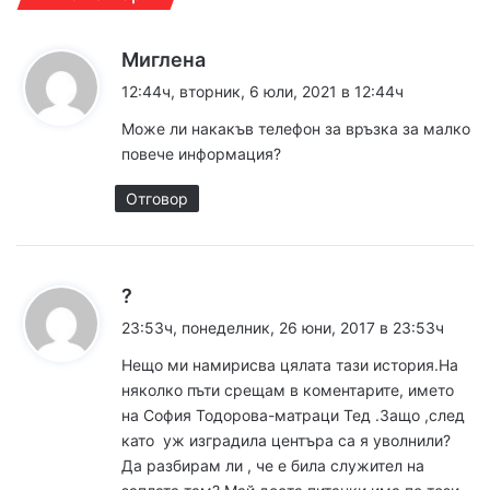
к
Миглена
а
12:44ч, вторник, 6 юли, 2021 в 12:44ч
з
Може ли накакъв телефон за връзка за малко
а
повече информация?
:
Отговор
к
?
а
23:53ч, понеделник, 26 юни, 2017 в 23:53ч
з
Нещо ми намирисва цялата тази история.На
а
няколко пъти срещам в коментарите, името
:
на София Тодорова-матраци Тед .Защо ,след
като уж изградила центъра са я уволнили?
Да разбирам ли , че е била служител на