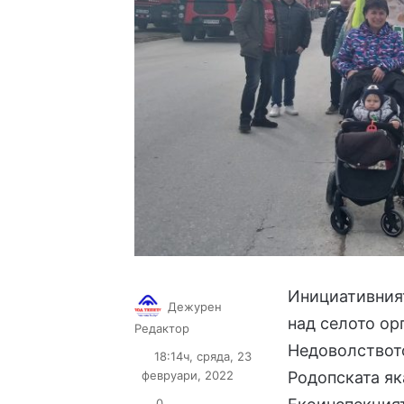
Инициативния
Дежурен
над селото ор
Follow
Send
Редактор
on
an
Недоволството
18:14ч, сряда, 23
X
email
февруари, 2022
Родопската як
0