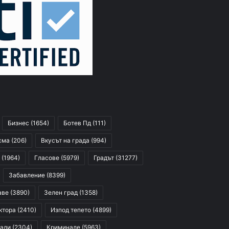
Бизнес
(1654)
Ботев Пд
(111)
сма
(206)
Вкусът на града
(994)
(1964)
Гласове
(5979)
Градът
(31277)
Забавление
(8399)
аве
(3890)
Зелен град
(1358)
ктора
(2410)
Изпод тепето
(4899)
али
(2304)
Криминале
(5963)