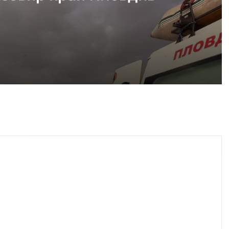
густ, 2026
Пожарникари спасиха дете от водите на язовир край Пловдив
густ, 2026
Кричим иска справедливост за жестоко убития на Младежки хълм Георги
густ, 2026
Убийството на Младежкия хълм: безпрецедентна жестокост от „ловци на педофили“
густ, 2026