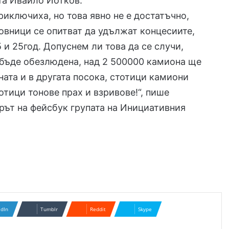
та Ивайло Йотков.
риключиха, но това явно не е достатъчно,
вници се опитват да удължат концесиите,
5 и 25год. Допуснем ли това да се случи,
бъде обезлюдена, над 2 500000 камиона ще
ната и в другата посока, стотици камиони
отици тонове прах и взривове!“, пише
ът на фейсбук групата на Инициативния
edIn
Tumblr
Reddit
Skype