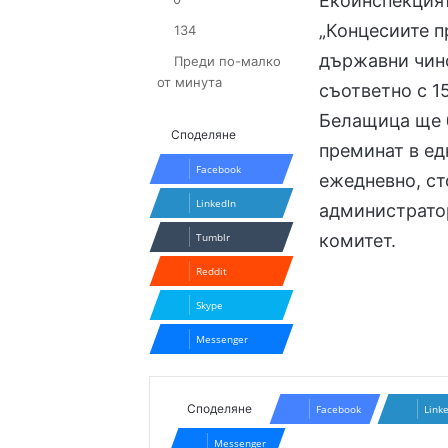
Екоинспекция
„Концесиите п
134
държавни чино
Преди по-малко
от минута
съответно с 1
Белащица ще 
Споделяне
преминат в ед
Facebook
ежедневно, ст
LinkedIn
администратор
Tumblr
комитет.
Reddit
Skype
Messenger
Споделяне
Facebook
Link
Messenger