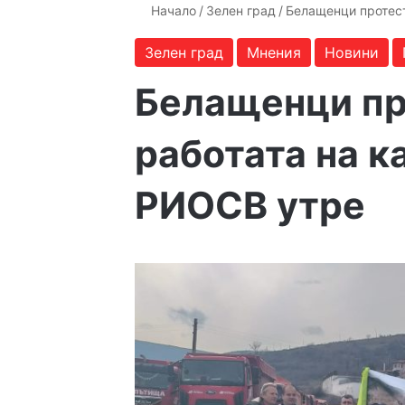
Начало
/
Зелен град
/
Белащенци протес
Зелен град
Мнения
Новини
Белащенци пр
работата на к
РИОСВ утре