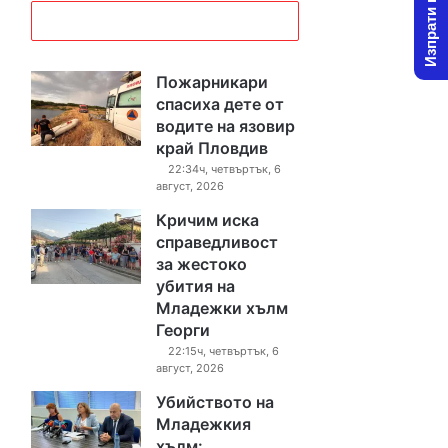
Изпрати новина
Пожарникари
спасиха дете от
водите на язовир
край Пловдив
22:34ч, четвъртък, 6
август, 2026
Кричим иска
справедливост
за жестоко
убития на
Младежки хълм
Георги
22:15ч, четвъртък, 6
август, 2026
Убийството на
Младежкия
хълм: