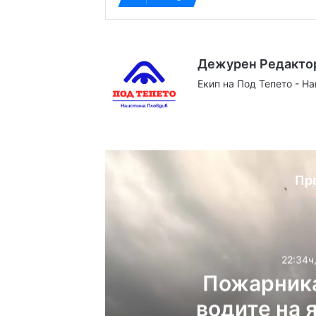
Дежурен Редакто
Екип на Под Тепето - Н
Website
Facebook
X
YouTube
Instag
Пр
22:34ч
Пожарника
водите на 