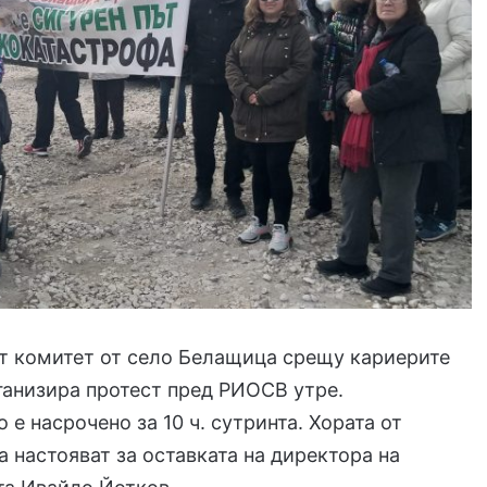
т комитет от село Белащица срещу кариерите
ганизира протест пред РИОСВ утре.
 е насрочено за 10 ч. сутринта. Хората от
а настояват за оставката на директора на