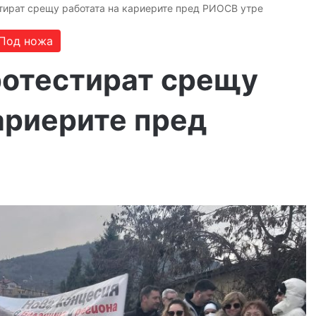
тират срещу работата на кариерите пред РИОСВ утре
Под ножа
отестират срещу
ариерите пред