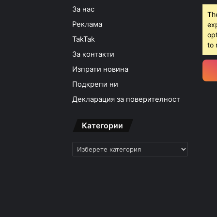
За нас
Th
Реклама
ex
opt
TakTak
15:18ч, четвъртък, 6 ав
to 
За контакти
Изпрати новина
Подкрепи ни
15:05ч, четвъртък, 6 ав
Декларация за поверителност
Категории
Категории