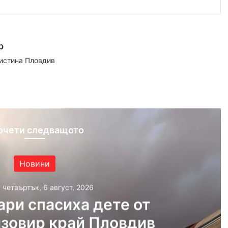
р
аистина Пловдив
ram
очети следващото
Новини
, четвъртък, 6 август, 2026
ри спасиха дете от
язовир край Пловдив