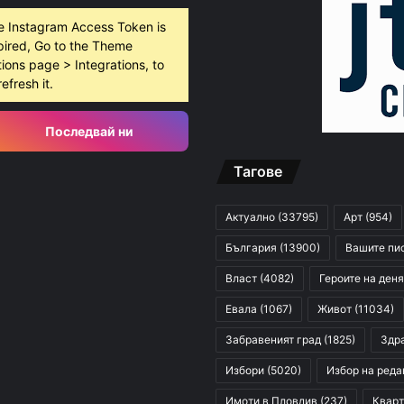
e Instagram Access Token is
pired, Go to the Theme
ions page > Integrations, to
густ, 2026
refresh it.
10 младежи от 14 до 17 г. са задържани за убийството на Младежкия хълм
Последвай ни
Тагове
густ, 2026
Служители на община Сопот спасиха бедстващо щъркелче
Актуално
(33795)
Арт
(954)
България
(13900)
Вашите пи
Власт
(4082)
Героите на деня
Евала
(1067)
Живот
(11034)
Забравеният град
(1825)
Здр
Избори
(5020)
Избор на реда
Имоти в Пловдив
(237)
Кварт