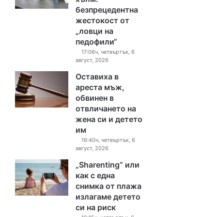
безпрецедентна
жестокост от
„ловци на
педофили“
17:06ч, четвъртък, 6
август, 2026
Оставиха в
ареста мъж,
обвинен в
отвличането на
жена си и детето
им
16:40ч, четвъртък, 6
август, 2026
„Sharenting“ или
как с една
снимка от плажа
излагаме детето
си на риск