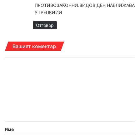
:
ПРОТИВОЗАКОННИ.ВИДОВ ДЕН НАБЛИЖАВА
УТРЕПКИИИ
Отговор
Вашият коментар
К
о
м
е
н
т
а
р
Име
: