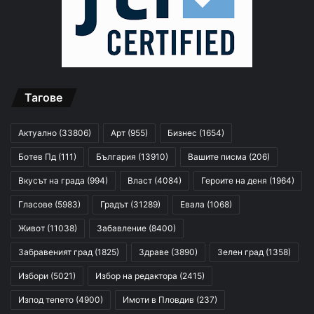
Тагове
Актуално
(33806)
Арт
(955)
Бизнес
(1654)
Ботев Пд
(111)
България
(13910)
Вашите писма
(206)
Вкусът на града
(994)
Власт
(4084)
Героите на деня
(1964)
Гласове
(5983)
Градът
(31289)
Евала
(1068)
Живот
(11038)
Забавление
(8400)
Забравеният град
(1825)
Здраве
(3890)
Зелен град
(1358)
Избори
(5021)
Избор на редактора
(2415)
Изпод тепето
(4900)
Имоти в Пловдив
(237)