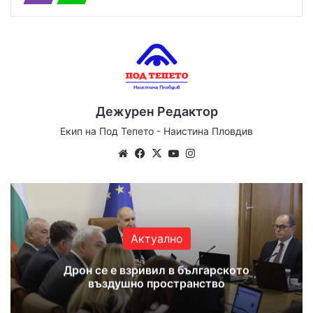
Дежурен Редактор
Екип на Под Тепето - Наистина Пловдив
We
Fa
X
Yo
Ins
bsi
ce
uT
tag
te
bo
ub
ra
ok
e
m
Актуално
Дрон се е взривил в българското
въздушно пространство