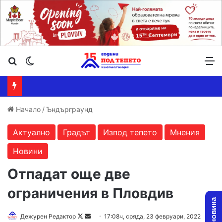
Търсене ...
Switch skin
М
Начало
/
Ъндърграунд
Актуално
Градът
Изпод тепето
Мнения
Новини
Отпадат още две
ограничения в Пловдив
Дежурен Редактор
F
S
17:08ч, сряда, 23 февруари, 2022