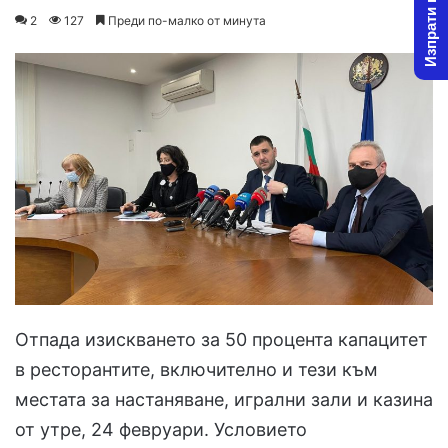
Изпрати новина
o
e
2
127
Преди по-малко от минута
l
n
l
d
o
a
w
n
o
e
n
m
X
a
i
l
Отпада изискването за 50 процента капацитет
в ресторантите, включително и тези към
местата за настаняване, игрални зали и казина
от утре, 24 февруари. Условието