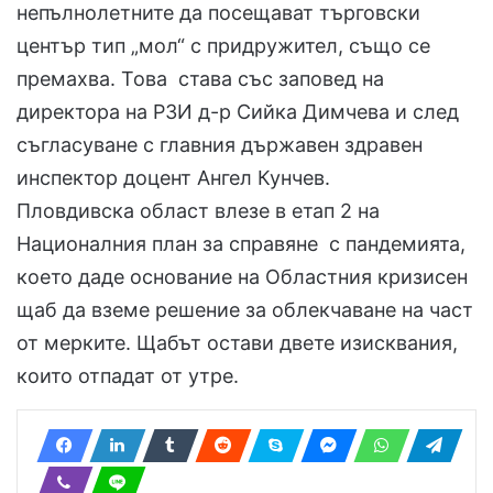
непълнолетните да посещават търговски
център тип „мол“ с придружител, също се
премахва. Това става със заповед на
директора на РЗИ д-р Сийка Димчева и след
съгласуване с главния държавен здравен
инспектор доцент Ангел Кунчев.
Пловдивска област влезе в етап 2 на
Националния план за справяне с пандемията,
което даде основание на Областния кризисен
щаб да вземе решение за облекчаване на част
от мерките. Щабът остави двете изисквания,
които отпадат от утре.