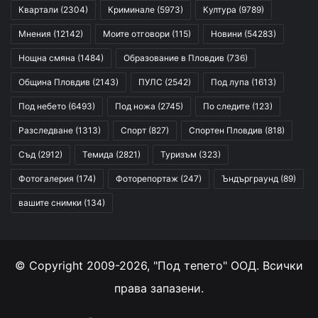
Квартали
(2304)
Криминале
(5973)
Култура
(9789)
Мнения
(12142)
Моите отговори
(115)
Новини
(54283)
Нощна смяна
(1484)
Образование в Пловдив
(736)
Община Пловдив
(2143)
ПУЛС
(2542)
Под лупа
(1613)
Под небето
(6493)
Под ножа
(2745)
По следите
(123)
Разследване
(1313)
Спорт
(827)
Спортен Пловдив
(818)
Съд
(2912)
Темида
(2821)
Туризъм
(323)
Фотогалерия
(174)
Фоторепортаж
(247)
Ъндърграунд
(89)
вашите снимки
(134)
© Copyright 2009-2026, "Под тепето" ООД. Всички
права запазени.