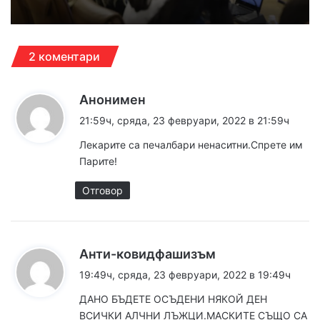
2 коментари
к
Анонимен
а
21:59ч, сряда, 23 февруари, 2022 в 21:59ч
з
Лекарите са печалбари ненаситни.Спрете им
а
Парите!
:
Отговор
к
Анти-ковидфашизъм
а
19:49ч, сряда, 23 февруари, 2022 в 19:49ч
з
ДАНО БЪДЕТЕ ОСЪДЕНИ НЯКОЙ ДЕН
а
ВСИЧКИ АЛЧНИ ЛЪЖЦИ.МАСКИТЕ СЪЩО СА