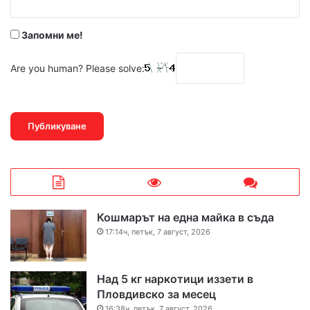
*
Запомни ме!
Are you human? Please solve:
Кошмарът на една майка в съда
17:14ч, петък, 7 август, 2026
Над 5 кг наркотици иззети в
Пловдивско за месец
16:38ч, петък, 7 август, 2026