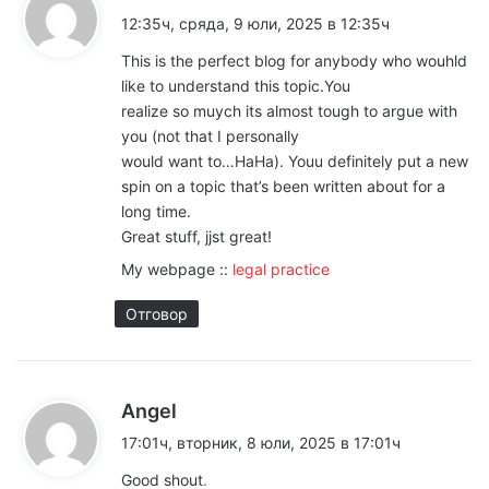
в
а
12:35ч, сряда, 9 юли, 2025 в 12:35ч
з
и
This is the perfect blog for anybody who wouhld
а
like to understand this topic.You
г
:
realize so muych its almost tough to argue with
а
you (not that I personally
would want to…HaHa). Youu definitely put a new
ц
spin on a topic that’s been written about for a
long time.
и
Great stuff, jjst great!
я
My webpage ::
legal practice
з
Отговор
а
к
к
Angel
о
а
17:01ч, вторник, 8 юли, 2025 в 17:01ч
м
з
Good shout
.