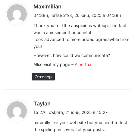
к
Maximilian
а
04:38ч, четвъртък, 26 юни, 2025 в 04:38ч
з
Thank you for tthe auspicious writeup. It in fact
а
was a amusementt account it.
:
Look advanced to more added agreeawble from
you!
However, how could we communicate?
Allso visit my page –
Albertha
Отговор
к
Taylah
а
15:27ч, събота, 21 юни, 2025 в 15:27ч
з
naturally like your web site but you need to test
а
the speling on several of your posts.
: