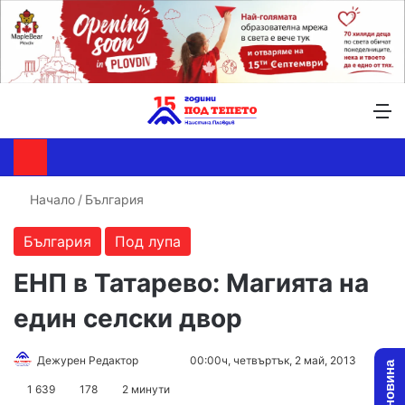
Търсене ...
Switch skin
М
Начало
/
България
България
Под лупа
ЕНП в Татарево: Магията на
един селски двор
Дежурен Редактор
F
S
00:00ч, четвъртък, 2 май, 2013
o
e
1 639
178
2 минути
l
n