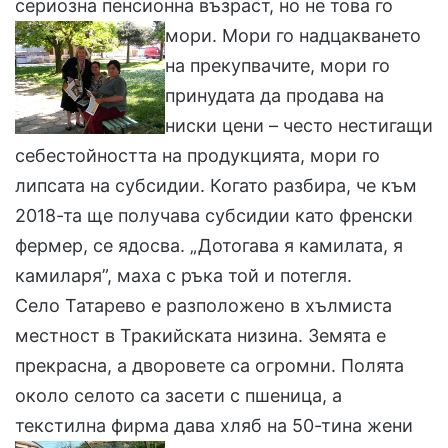
сериозна пенсионна възраст, но не това го
мори. Мори го надцакването
на прекупвачите, мори го
принудата да продава на
ниски цени – често нестигащи
себестойността на продукцията, мори го
липсата на субсидии. Когато разбира, че към
2018-та ще получава субсидии като френски
фермер, се ядосва. „Дотогава я камилата, я
камиларя”, маха с ръка той и потегля.
Село Татарево е разположено в хълмиста
местност в Тракийската низина. Земята е
прекрасна, а дворовете са огромни. Полята
около селото са засети с пшеница, а
текстилна фирма дава хляб на 50-тина жени