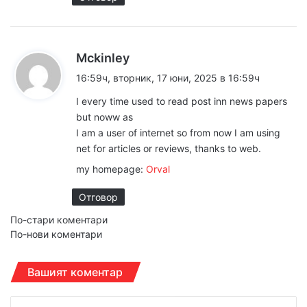
к
Mckinley
а
16:59ч, вторник, 17 юни, 2025 в 16:59ч
з
I every time used to read post inn news papers
а
but noww as
:
I am a user of internet so from now I am using
net for articles or reviews, thanks to web.
my homepage:
Orval
Отговор
Н
По-стари коментари
По-нови коментари
а
в
Вашият коментар
и
К