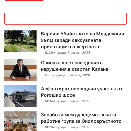
т
а
р
Версия: Убийството на Младежкия
и
хълм заради сексуалната
ориентация на жертвата
т
18:39ч, сряда, 5 август, 2026
е
Спипаха шест заведения в
нарушения в квартал Капана
17:03ч, сряда, 5 август, 2026
Асфалтират последния участък от
Рогошко шосе
16:34ч, сряда, 5 август, 2026
Заработи междуведомствената
работна група за Околовръстното
16:29ч, сряда, 5 август, 2026