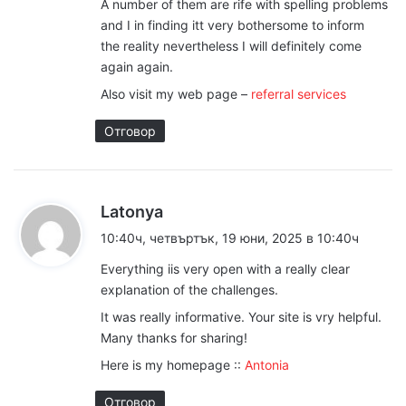
A number of them are rife with spelling problems
and I in finding itt very bothersome to inform
the reality nevertheless I will definitely come
again again.
Also visit my web page –
referral services
Отговор
к
Latonya
а
10:40ч, четвъртък, 19 юни, 2025 в 10:40ч
з
Everything iis very open with a really clear
а
explanation of the challenges.
:
It was really informative. Your site is vry helpful.
Many thanks for sharing!
Here is my homepage ::
Antonia
Отговор