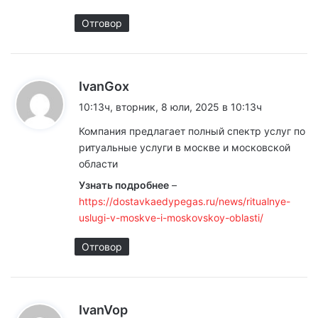
а
е
:
Отговор
н
т
а
к
IvanGox
а
10:13ч, вторник, 8 юли, 2025 в 10:13ч
р
з
Компания предлагает полный спектр услуг по
и
а
ритуальные услуги в москве и московской
:
т
области
Узнать подробнее
–
е
https://dostavkaedypegas.ru/news/ritualnye-
uslugi-v-moskve-i-moskovskoy-oblasti/
Отговор
к
IvanVop