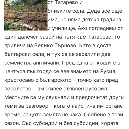
от Татарево и
близките села. Деца все още
има, но няма детска градина
и училище. Ако погледнеш от
един далечен завой на пътя към Татарево, то
прилича на Велико Търново. Като в доста
български села, и тук са се заселили две
семейства англичани. Пред една от къщите в
центъра пък гордо се вее знамето на Русия,
кръстосано с българското – точно като пред
посолство. Там живее отявлен русофил.
Местните са му свикнали и предпочитат други
теми за разговор – когато наистина им остане
време, защото земята не чака. Особено в този
сезон. Със субсидии и без субсидии, хората