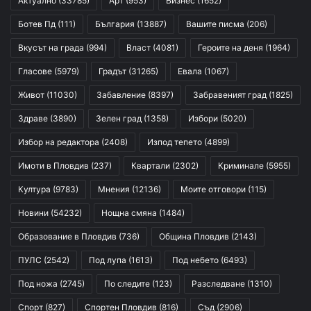
Актуално
(33785)
Арт
(953)
Бизнес
(1652)
Ботев Пд
(111)
България
(13887)
Вашите писма
(206)
Вкусът на града
(994)
Власт
(4081)
Героите на деня
(1964)
Гласове
(5979)
Градът
(31265)
Евала
(1067)
Живот
(11030)
Забавление
(8397)
Забравеният град
(1825)
Здраве
(3890)
Зелен град
(1358)
Избори
(5020)
Избор на редактора
(2408)
Изпод тепето
(4899)
Имоти в Пловдив
(237)
Квартали
(2302)
Криминале
(5955)
Култура
(9783)
Мнения
(12136)
Моите отговори
(115)
Новини
(54232)
Нощна смяна
(1484)
Образование в Пловдив
(736)
Община Пловдив
(2143)
ПУЛС
(2542)
Под лупа
(1613)
Под небето
(6493)
Под ножа
(2745)
По следите
(123)
Разследване
(1310)
Спорт
(827)
Спортен Пловдив
(816)
Съд
(2906)