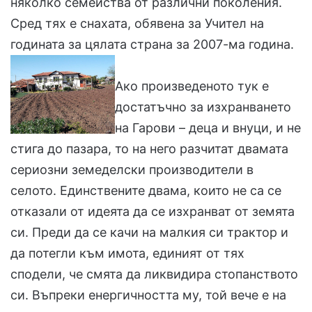
няколко семейства от различни поколения.
Сред тях е снахата, обявена за Учител на
годината за цялата страна за 2007-ма година.
Ако произведеното тук е
достатъчно за изхранването
на Гарови – деца и внуци, и не
стига до пазара, то на него разчитат двамата
сериозни земеделски производители в
селото. Единствените двама, които не са се
отказали от идеята да се изхранват от земята
си. Преди да се качи на малкия си трактор и
да потегли към имота, единият от тях
сподели, че смята да ликвидира стопанството
си. Въпреки енергичността му, той вече е на