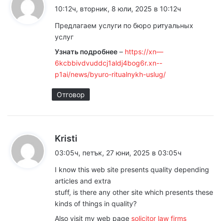
а
10:12ч, вторник, 8 юли, 2025 в 10:12ч
з
Предлагаем услуги по бюро ритуальных
а
услуг
:
Узнать подробнее
–
https://xn––
6kcbbivdvuddcj1aldj4bog6r.xn--
p1ai/news/byuro-ritualnykh-uslug/
Отговор
к
Kristi
а
03:05ч, петък, 27 юни, 2025 в 03:05ч
з
I know this web site presents quality depending
а
articles and extra
:
stuff, is there any other site which presents these
kinds of things in quality?
Also visit my web page
solicitor law firms