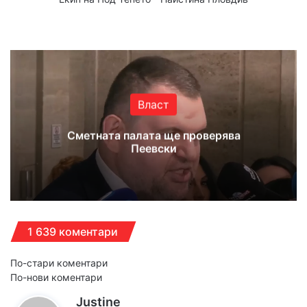
We
Fa
X
Yo
Ins
bsi
ce
uT
tag
te
bo
ub
ra
ok
e
m
Власт
Сметната палата ще проверява
Пеевски
1 639 коментари
Н
По-стари коментари
По-нови коментари
а
к
Justine