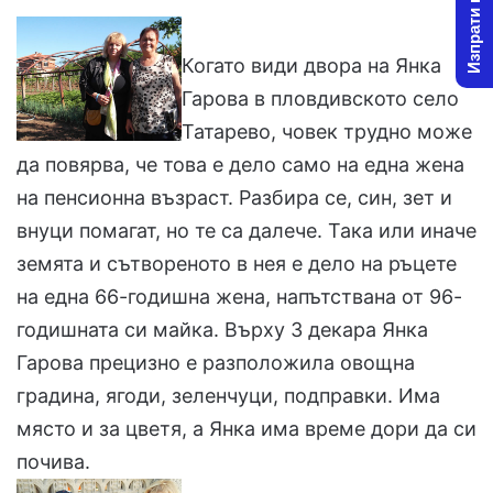
Изпрати новина
l
d
o
a
Когато види двора на Янка
w
n
Гарова в пловдивското село
o
e
Татарево, човек трудно може
n
m
X
a
да повярва, че това е дело само на една жена
i
на пенсионна възраст. Разбира се, син, зет и
l
внуци помагат, но те са далече. Така или иначе
земята и сътвореното в нея е дело на ръцете
на една 66-годишна жена, напътствана от 96-
годишната си майка. Върху 3 декара Янка
Гарова прецизно е разположила овощна
градина, ягоди, зеленчуци, подправки. Има
място и за цветя, а Янка има време дори да си
почива.