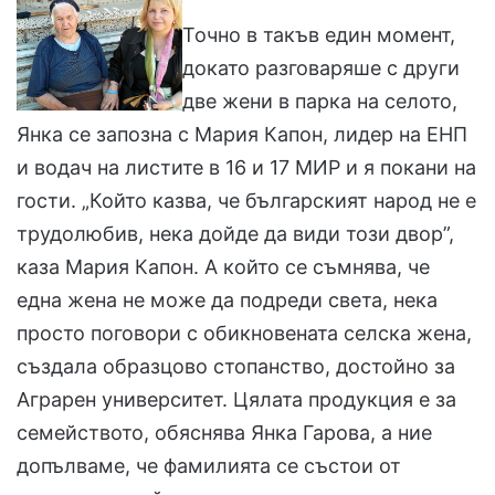
Точно в такъв един момент,
докато разговаряше с други
две жени в парка на селото,
Янка се запозна с Мария Капон, лидер на ЕНП
и водач на листите в 16 и 17 МИР и я покани на
гости. „Който казва, че българският народ не е
трудолюбив, нека дойде да види този двор”,
каза Мария Капон. А който се съмнява, че
една жена не може да подреди света, нека
просто поговори с обикновената селска жена,
създала образцово стопанство, достойно за
Аграрен университет. Цялата продукция е за
семейството, обяснява Янка Гарова, а ние
допълваме, че фамилията се състои от