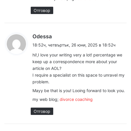
Отговор
к
Odessa
а
18:52ч, четвъртък, 26 юни, 2025 в 18:52ч
з
hi!,I love your writing very a lot! percentage we
а
keep up a correspondence more about your
:
article on AOL?
I require a specialist on this space to unravel my
problem.
Mayy be that is you! Looing forward to look you.
my web blog;
divorce coaching
Отговор