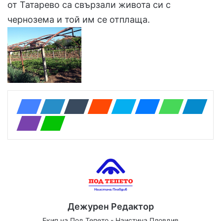
от Татарево са свързали живота си с
чернозема и той им се отплаща.
Дежурен Редактор
Екип на Под Тепето - Наистина Пловдив