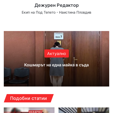
Дежурен Редактор
Екип на Под Тепето - Наистина Пловдив
Website
Facebook
X
YouTube
Instagram
Актуално
Кошмарът на една майка в съда
Подобни статии