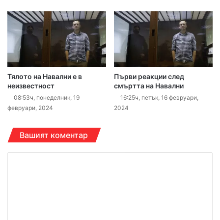
Тялото на Навални е в
Първи реакции след
неизвестност
смъртта на Навални
08:53ч, понеделник, 19
16:25ч, петък, 16 февруари,
февруари, 2024
2024
Вашият коментар
К
о
м
е
н