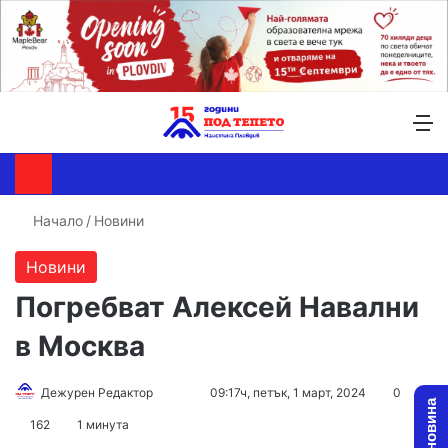
Търсене ...
Switch skin
М
Начало
/
Новини
Новини
Погребват Алексей Навални
в Москва
Follow
Send
Дежурен Редактор
09:17ч, петък, 1 март, 2024
0
on
an
162
1 минута
X
email