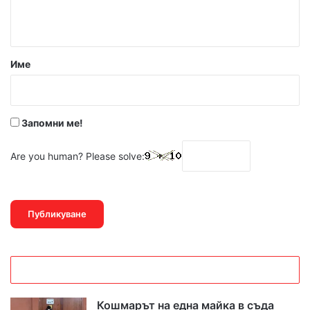
т
а
р
Име
:
*
Запомни ме!
Are you human? Please solve:
Кошмарът на една майка в съда