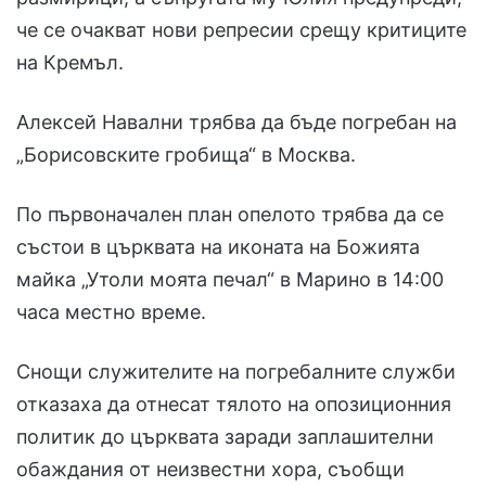
че се очакват нови репресии срещу критиците
на Кремъл.
Алексей Навални трябва да бъде погребан на
„Борисовските гробища“ в Москва.
По първоначален план опелото трябва да се
състои в църквата на иконата на Божията
майка „Утоли моята печал“ в Марино в 14:00
часа местно време.
Снощи служителите на погребалните служби
отказаха да отнесат тялото на опозиционния
политик до църквата заради заплашителни
обаждания от неизвестни хора, съобщи