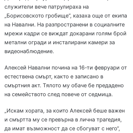
служители вече патрулираха на
„Борисовското гробище“, казаха още от екипа
на Навални. На разпространени в социалните
мрежи кадри се виждат докарани голям брой
метални огради и инсталирани камери за
видеонаблюдение.
Алексей Навални почина на 16-ти февруари от
естествена смърт, както е записано в
смъртния акт. Тялото му обаче бе предадено
на семейството след повече от седмица.
„Искам хората, за които Алексей беше важен
и смъртта му се превърна в лична трагедия,
да имат възможност да се сбогуват с него“,