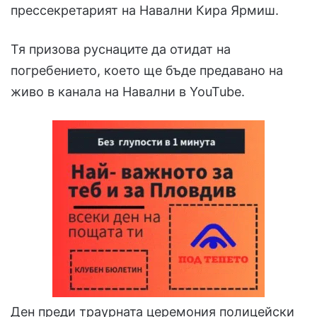
прессекретарият на Навални Кира Ярмиш.
Тя призова руснаците да отидат на
погребението, което ще бъде предавано на
живо в канала на Навални в YouTube.
Ден преди траурната церемония полицейски