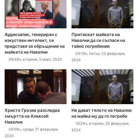
Аудиозапис, генериран с
Притискат майката на
изкуствен интелект, се
Навални да се съгласи на
представя за обръщение на
тайно погребение
майката на Навални
09:19ч, петък, 23 февруари,
08:48ч, вторник, 5 март, 2024
2024
Христо Грозев разследва
Не дават тялото на Навални
смъртта на Алексей
на майка му да го погребе
Навални
16:24ч, вторник, 20 февруари,
09:58ч, сряда, 21 февруари,
2024
2024