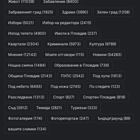
Живот
(11038)
Забавление
(8400)
Забравеният град
(1825)
Здраве
(3890)
Зелен град
(1358)
Избори
(5021)
Избор на редактора
(2415)
Изпод тепето
(4900)
Имоти в Пловдив
(237)
Квартали
(2304)
Криминале
(5973)
Култура
(9789)
Мнения
(12142)
Моите отговори
(115)
Новини
(54283)
Нощна смяна
(1484)
Образование в Пловдив
(736)
Община Пловдив
(2143)
ПУЛС
(2542)
Под лупа
(1613)
Под небето
(6493)
Под ножа
(2745)
По следите
(123)
Разследване
(1313)
Спорт
(827)
Спортен Пловдив
(818)
Съд
(2912)
Темида
(2821)
Туризъм
(323)
Фотогалерия
(174)
Фоторепортаж
(247)
Ъндърграунд
(89)
вашите снимки
(134)