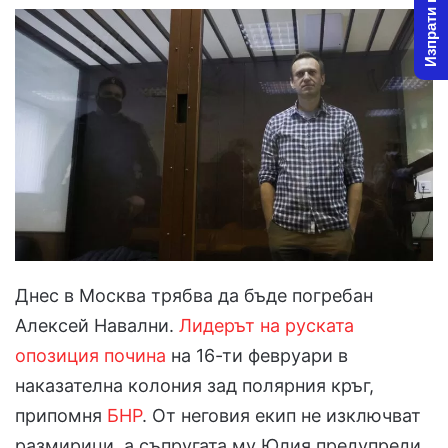
Изпрати новина
Днес в Москва трябва да бъде погребан
Алексей Навални.
Лидерът на руската
опозиция почина
на 16-ти февруари в
наказателна колония зад полярния кръг,
припомня
БНР
. От неговия екип не изключват
размирици, а съпругата му Юлия предупреди,