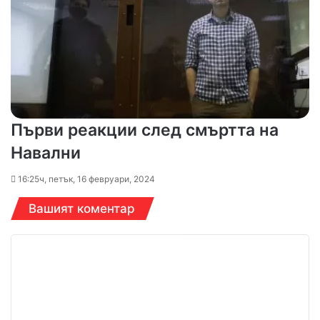
Първи реакции след смъртта на
Навални
16:25ч, петък, 16 февруари, 2024
Вашият коментар
К
о
м
е