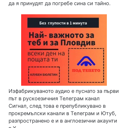
да я принудят да погребе сина си тайно.
Изфабрикуваното аудио е пуснато за първи
път в рускоезичния Телеграм канал
Сигнал, след това е препубликувано в
прокремълски канали в Телеграм и Ютуб,
разпространено е и в англоезични акаунти