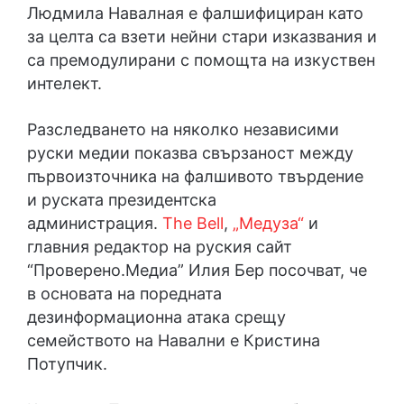
Людмила Навалная е фалшифициран като
за целта са взети нейни стари изказвания и
са премодулирани с помощта на изкуствен
интелект.
Разследването на няколко независими
руски медии показва свързаност между
първоизточника на фалшивото твърдение
и руската президентска
администрация.
The Bell
,
„Медуза“
и
главния редактор на руския сайт
“Проверено.Медиа” Илия Бер посочват, че
в основата на поредната
дезинформационна атака срещу
семейството на Навални е Кристина
Потупчик.