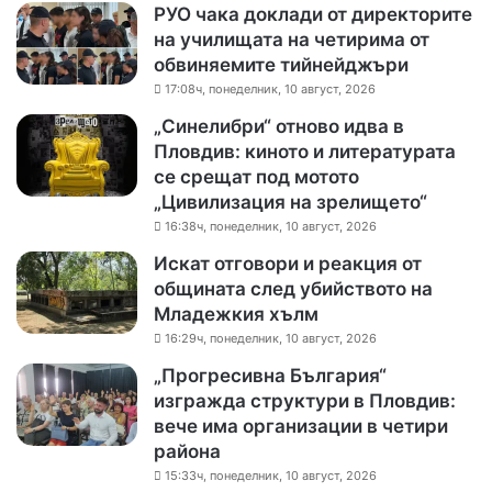
РУО чака доклади от директорите
на училищата на четирима от
обвиняемите тийнейджъри
17:08ч, понеделник, 10 август, 2026
„Синелибри“ отново идва в
Пловдив: киното и литературата
се срещат под мотото
„Цивилизация на зрелището“
16:38ч, понеделник, 10 август, 2026
Искат отговори и реакция от
общината след убийството на
Младежкия хълм
16:29ч, понеделник, 10 август, 2026
„Прогресивна България“
изгражда структури в Пловдив:
вече има организации в четири
района
15:33ч, понеделник, 10 август, 2026