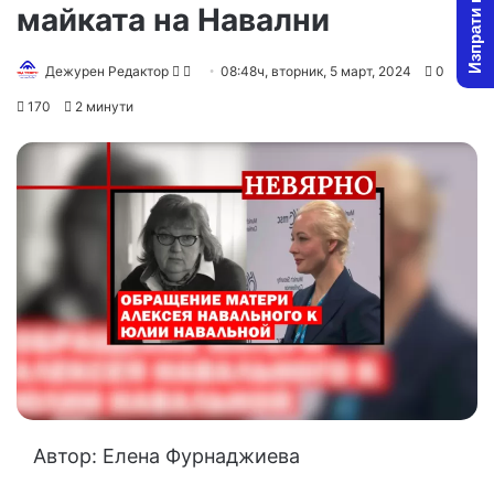
Изпрати новина
майката на Навални
Follow
Send
Дежурен Редактор
08:48ч, вторник, 5 март, 2024
0
on
an
170
2 минути
X
email
Автор: Елена Фурнаджиева