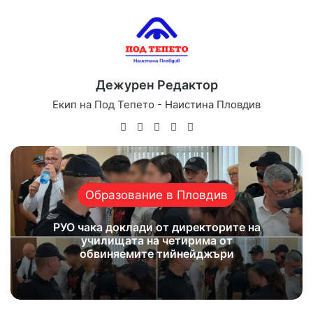
Дежурен Редактор
Екип на Под Тепето - Наистина Пловдив
Website
Facebook
X
YouTube
Instagram
Образование в Пловдив
РУО чака доклади от директорите на
училищата на четирима от
обвиняемите тийнейджъри