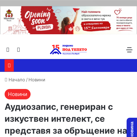
Търсене ...
Switch skin
М
Начало
/
Новини
Новини
Аудиозапис, генериран с
изкуствен интелект, се
представя за обръщение на