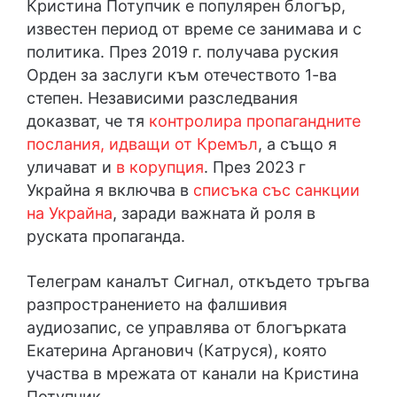
Кристина Потупчик е популярен блогър,
известен период от време се занимава и с
политика. През 2019 г. получава руския
Орден за заслуги към отечеството 1-ва
степен. Независими разследвания
доказват, че тя
контролира пропагандните
послания, идващи от Кремъл
, а също я
уличават и
в корупция
. През 2023 г
Украйна я включва в
списъка със санкции
на Украйна
, заради важната й роля в
руската пропаганда.
Телеграм каналът Сигнал, откъдето тръгва
разпространението на фалшивия
аудиозапис, се управлява от блогърката
Екатерина Арганович (Катруся), която
участва в мрежата от канали на Кристина
Потупчик.