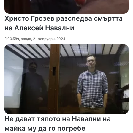
Христо Грозев разследва смъртта
на Алексей Навални
09:58ч, сряда, 21 февруари, 2024
Не дават тялото на Навални на
майка му да го погребе