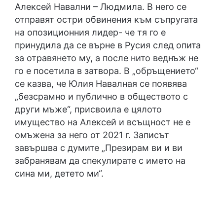
Алексей Навални – Людмила. В него се
отправят остри обвинения към съпругата
на опозиционния лидер- че тя го е
принудила да се върне в Русия след опита
за отравянето му, а после нито веднъж не
го е посетила в затвора. В „обръщението“
се казва, че Юлия Навалная се появява
„безсрамно и публично в обществото с
други мъже“, присвоила е цялото
имущество на Алексей и всъщност не е
омъжена за него от 2021 г. Записът
завършва с думите „Презирам ви и ви
забранявам да спекулирате с името на
сина ми, детето ми“.