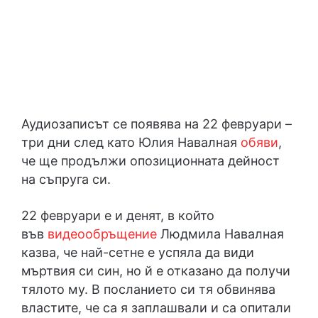
Аудиозаписът се появява на 22 февруари –
три дни след като Юлия Навалная
обяви
,
че ще продължи опозиционната дейност
на съпруга си.
22 февруари е и денят, в който
във
видеообръщение
Людмила Навалная
казва, че най-сетне е успяла да види
мъртвия си син, но й е отказано да получи
тялото му. В посланието си тя обвинява
властите, че са я заплашвали и са опитали