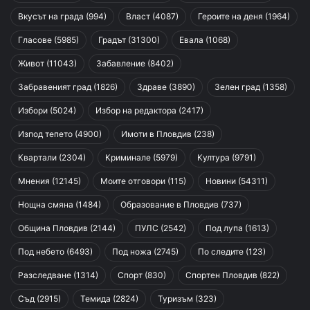
Вкусът на града
(994)
Власт
(4087)
Героите на деня
(1964)
Гласове
(5985)
Градът
(31300)
Евала
(1068)
Живот
(11043)
Забавление
(8402)
Забравеният град
(1826)
Здраве
(3890)
Зелен град
(1358)
Избори
(5024)
Избор на редактора
(2417)
Изпод тепето
(4900)
Имоти в Пловдив
(238)
Квартали
(2304)
Криминале
(5979)
Култура
(9791)
Мнения
(12145)
Моите отговори
(115)
Новини
(54311)
Нощна смяна
(1484)
Образование в Пловдив
(737)
Община Пловдив
(2144)
ПУЛС
(2542)
Под лупа
(1613)
Под небето
(6493)
Под ножа
(2745)
По следите
(123)
Разследване
(1314)
Спорт
(830)
Спортен Пловдив
(822)
Съд
(2915)
Темида
(2824)
Туризъм
(323)