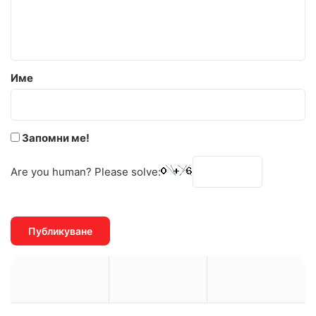
н
т
а
р
Име
:
*
Запомни ме!
Are you human? Please solve: