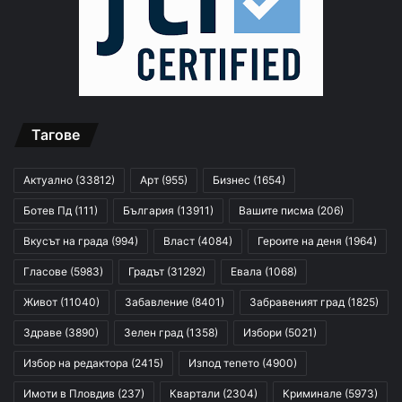
Тагове
Актуално
(33812)
Арт
(955)
Бизнес
(1654)
Ботев Пд
(111)
България
(13911)
Вашите писма
(206)
Вкусът на града
(994)
Власт
(4084)
Героите на деня
(1964)
Гласове
(5983)
Градът
(31292)
Евала
(1068)
Живот
(11040)
Забавление
(8401)
Забравеният град
(1825)
Здраве
(3890)
Зелен град
(1358)
Избори
(5021)
Избор на редактора
(2415)
Изпод тепето
(4900)
Имоти в Пловдив
(237)
Квартали
(2304)
Криминале
(5973)