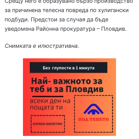
Срещу него е образувано бързо производство
за причинена телесна повреда по хулигански
подбуди. Предстои за случая да бъде
уведомена Районна прокуратура – Пловдив.
Снимката е илюстративна.