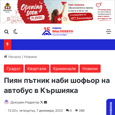
Търсене ...
Switch skin
М
Начало
/
Новини
Градът
Квартали
Криминале
Новини
Пиян пътник наби шофьор на
автобус в Кършияка
Follow
Send
Дежурен Редактор
on
an
13:22ч, четвъртък, 7 декември, 2023
0
386
X
email