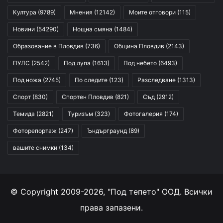
Култура
(9789)
Мнения
(12142)
Моите отговори
(115)
Новини
(54290)
Нощна смяна
(1484)
Образование в Пловдив
(736)
Община Пловдив
(2143)
ПУЛС
(2542)
Под лупа
(1613)
Под небето
(6493)
Под ножа
(2745)
По следите
(123)
Разследване
(1313)
Спорт
(830)
Спортен Пловдив
(821)
Съд
(2912)
Темида
(2821)
Туризъм
(323)
Фотогалерия
(174)
Фоторепортаж
(247)
Ъндърграунд
(89)
вашите снимки
(134)
© Copyright 2009-2026, "Под тепето" ООД. Всички
права запазени.