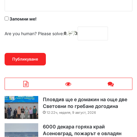
:
*
Запомни ме!
Are you human? Please solve:
Пловдив ще е домакин на още две
Световни по гребане догодина
12:22ч, неделя, 9 август, 2026
6000 декара горяха край
Асеновград, пожарът е овладян