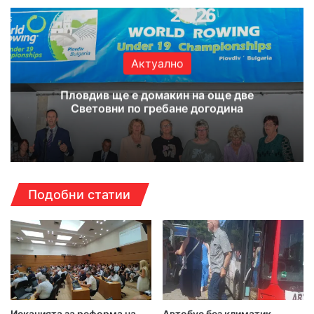
Актуално
Пловдив ще е домакин на още две
Световни по гребане догодина
Подобни статии
Исканията за реформа на
Автобус без климатик