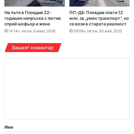
На пътя в Пловдив 22-
ПП-ДБ: Пловдив плати 12
годишен напръска с лютив
млн. за „умен транспорт“, но
спрей шофьор и жена
се вози в старата реалност
14:14ч, петък, 6 март, 2026
09:08ч, петък, 30 май, 2025
Вашият коментар
К
о
м
е
н
т
а
р
Име