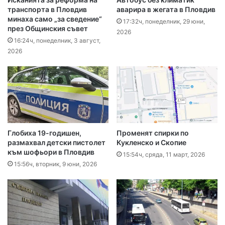
транспорта в Пловдив
аварира в жегата в Пловдив
минаха само „за сведение“
17:32ч, понеделник, 29 юни,
през Общинския съвет
2026
16:24ч, понеделник, 3 август,
2026
Глобиха 19-годишен,
Променят спирки по
размахвал детски пистолет
Кукленско и Скопие
към шофьори в Пловдив
15:54ч, сряда, 11 март, 2026
15:56ч, вторник, 9 юни, 2026