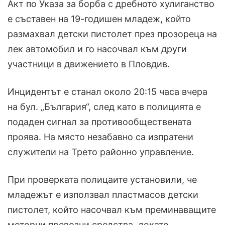
Акт по Указа за борба с дребното хулиганство
е съставен на 19-годишен младеж, който
размахвал детски пистолет през прозореца на
лек автомобил и го насочвал към други
участници в движението в Пловдив.
Инцидентът е станал около 20:15 часа вчера
на бул. „България“, след като в полицията е
подаден сигнал за противообществената
проява. На място незабавно са изпратени
служители на Трето районно управление.
При проверката полицаите установили, че
младежът е използвал пластмасов детски
пистолет, който насочвал към преминаващите
моторни превозни средства, докато