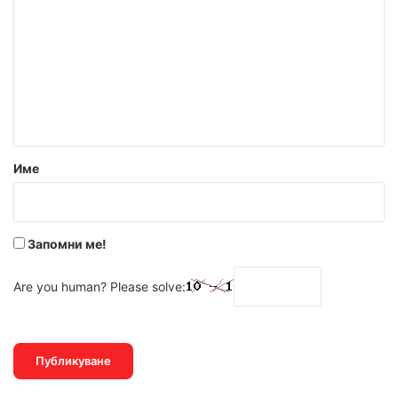
о
м
е
н
т
а
р
Име
:
*
Запомни ме!
Are you human? Please solve: