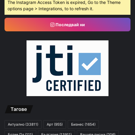
The Instagram Access Token is expired, Go to the Theme
options page > Integrations, to to refresh it.
Последвай ни
Тагове
Актуално
(33811)
Арт
(955)
Бизнес
(1654)
Ботев Пд
(111)
България
(13911)
Вашите писма
(206)