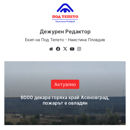
Дежурен Редактор
Екип на Под Тепето - Наистина Пловдив
Website
Facebook
X
YouTube
Instagram
Актуално
6000 декара горяха край Асеновград,
пожарът е овладян