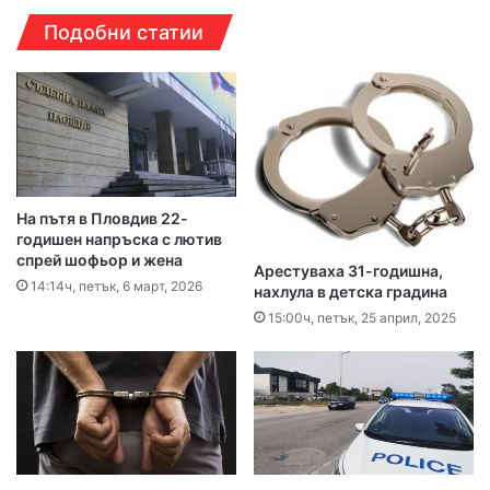
Подобни статии
На пътя в Пловдив 22-
годишен напръска с лютив
спрей шофьор и жена
Арестуваха 31-годишна,
14:14ч, петък, 6 март, 2026
нахлула в детска градина
15:00ч, петък, 25 април, 2025