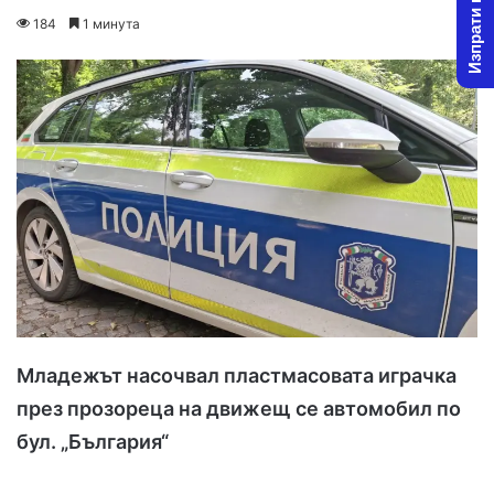
Изпрати новина
on
an
184
1 минута
X
email
Младежът насочвал пластмасовата играчка
през прозореца на движещ се автомобил по
бул. „България“