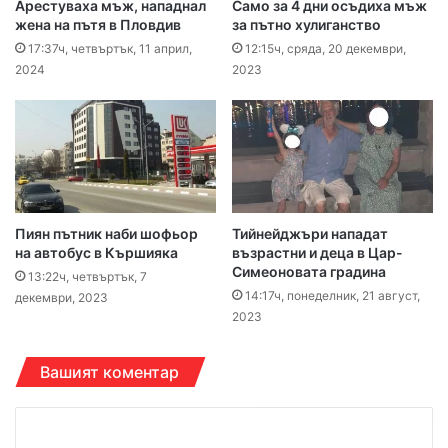
Арестуваха мъж, нападнал
Само за 4 дни осъдиха мъж
жена на пътя в Пловдив
за пътно хулиганство
17:37ч, четвъртък, 11 април,
12:15ч, сряда, 20 декември,
2024
2023
Пиян пътник наби шофьор
Тийнейджъри нападат
на автобус в Кършияка
възрастни и деца в Цар-
Симеоновата градина
13:22ч, четвъртък, 7
14:17ч, понеделник, 21 август,
декември, 2023
2023
Вашият коментар
К