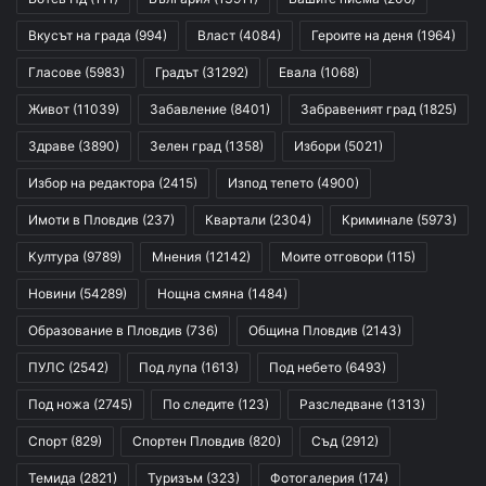
Вкусът на града
(994)
Власт
(4084)
Героите на деня
(1964)
Гласове
(5983)
Градът
(31292)
Евала
(1068)
Живот
(11039)
Забавление
(8401)
Забравеният град
(1825)
Здраве
(3890)
Зелен град
(1358)
Избори
(5021)
Избор на редактора
(2415)
Изпод тепето
(4900)
Имоти в Пловдив
(237)
Квартали
(2304)
Криминале
(5973)
Култура
(9789)
Мнения
(12142)
Моите отговори
(115)
Новини
(54289)
Нощна смяна
(1484)
Образование в Пловдив
(736)
Община Пловдив
(2143)
ПУЛС
(2542)
Под лупа
(1613)
Под небето
(6493)
Под ножа
(2745)
По следите
(123)
Разследване
(1313)
Спорт
(829)
Спортен Пловдив
(820)
Съд
(2912)
Темида
(2821)
Туризъм
(323)
Фотогалерия
(174)