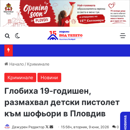
Търсене ...
Switch skin
М
Начало
/
Криминале
Криминале
Новини
Глобиха 19-годишен,
размахвал детски пистолет
към шофьори в Пловдив
Follow
Send
Дежурен Редактор
15:56ч, вторник, 9 юни, 2026
0