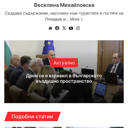
Веселина Михайловска
Създава съдържание, насочено към туристите и гостите на
Пловдив и…
More »
We
Fa
X
Yo
Ins
bsi
ce
uT
tag
te
bo
ub
ra
ok
e
m
Актуално
Дрон се е взривил в българското
въздушно пространство
Подобни статии