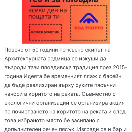
Повече от 50 години по-късно екипът на
Архитектурната седмица се изкуши да
възроди тази пловдивска традиция през 2015-
година Идеята бе временният плаж с басейн
да бъде реализиран върху сухите пясъчни
наноси в коритото на реката. Съвместно с
екологични организации се организира акция
по почистването на коритото на реката и след
това избраното място бе засипано с
допълнителен речен пясък. Изгради се и бар и