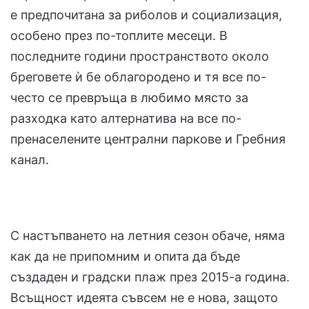
е предпочитана за риболов и социализация,
особено през по-топлите месеци. В
последните години пространството около
бреговете ѝ бе облагородено и тя все по-
често се превръща в любимо място за
разходка като алтернатива на все по-
пренаселените централни паркове и Гребния
канал.
С настъпването на летния сезон обаче, няма
как да не припомним и опита да бъде
създаден и градски плаж през 2015-а година.
Всъщност идеята съвсем не е нова, защото