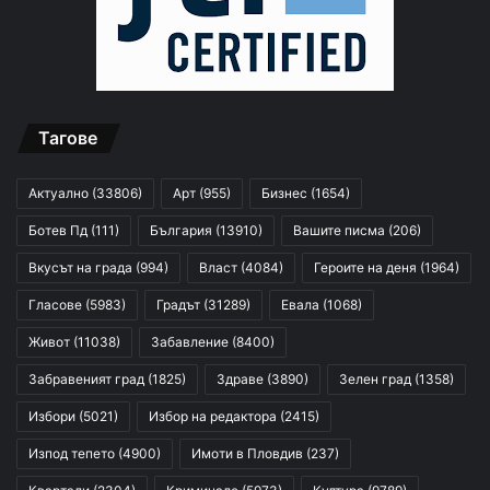
Тагове
Актуално
(33806)
Арт
(955)
Бизнес
(1654)
Ботев Пд
(111)
България
(13910)
Вашите писма
(206)
Вкусът на града
(994)
Власт
(4084)
Героите на деня
(1964)
Гласове
(5983)
Градът
(31289)
Евала
(1068)
Живот
(11038)
Забавление
(8400)
Забравеният град
(1825)
Здраве
(3890)
Зелен град
(1358)
Избори
(5021)
Избор на редактора
(2415)
Изпод тепето
(4900)
Имоти в Пловдив
(237)