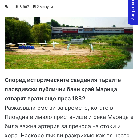
Изпрати новина
o
e
1
3 997
2 минути
l
n
l
d
o
a
w
n
o
e
n
m
X
a
i
l
Според историческите сведения първите
пловдивски публични бани край Марица
отварят врати още през 1882
Разказвали сме ви за времето, когато в
Пловдив е имало пристанище и река Марица е
била важна артерия за преноса на стоки и
хора. Наскоро пък ви разкрихме как тя често