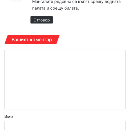
Мангалите редовно се къпят срещу водната
а
палата и срещу билата,
:
Отговор
Вашият коментар
К
о
м
е
н
т
а
р
Име
: