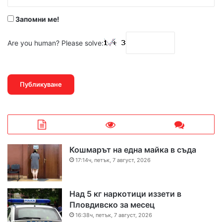
*
Запомни ме!
Are you human? Please solve:
Кошмарът на една майка в съда
17:14ч, петък, 7 август, 2026
Над 5 кг наркотици иззети в
Пловдивско за месец
16:38ч, петък, 7 август, 2026