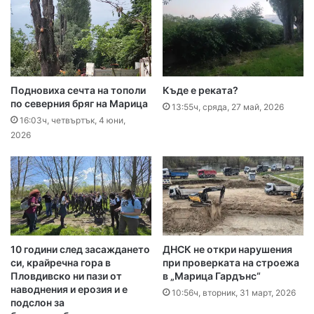
Подновиха сечта на тополи
Къде е реката?
по северния бряг на Марица
13:55ч, сряда, 27 май, 2026
16:03ч, четвъртък, 4 юни,
2026
10 години след засаждането
ДНСК не откри нарушения
си, крайречна гора в
при проверката на строежа
Пловдивско ни пази от
в „Марица Гардънс“
наводнения и ерозия и е
10:56ч, вторник, 31 март, 2026
подслон за