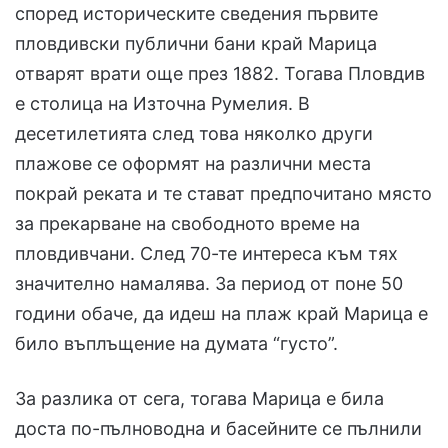
според историческите сведения първите
пловдивски публични бани край Марица
отварят врати още през 1882. Тогава Пловдив
е столица на Източна Румелия. В
десетилетията след това няколко други
плажове се оформят на различни места
покрай реката и те стават предпочитано място
за прекарване на свободното време на
пловдивчани. След 70-те интереса към тях
значително намалява. За период от поне 50
години обаче, да идеш на плаж край Марица е
било въплъщение на думата “густо”.
За разлика от сега, тогава Марица е била
доста по-пълноводна и басейните се пълнили