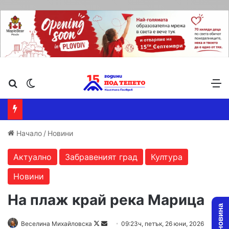
Търсене ...
Switch skin
М
Начало
/
Новини
Актуално
Забравеният град
Култура
Новини
На плаж край река Марица
Веселина Михайловска
F
S
09:23ч, петък, 26 юни, 2026