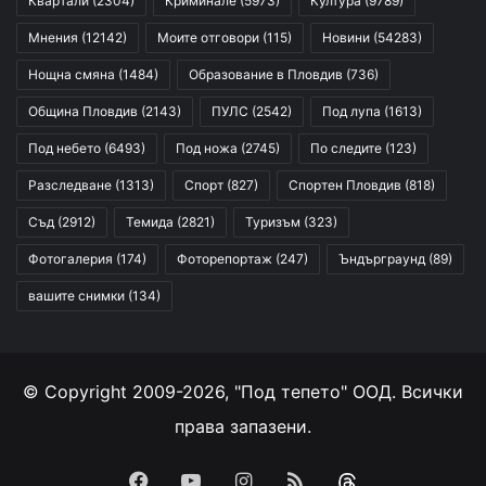
Квартали
(2304)
Криминале
(5973)
Култура
(9789)
Мнения
(12142)
Моите отговори
(115)
Новини
(54283)
Нощна смяна
(1484)
Образование в Пловдив
(736)
Община Пловдив
(2143)
ПУЛС
(2542)
Под лупа
(1613)
Под небето
(6493)
Под ножа
(2745)
По следите
(123)
Разследване
(1313)
Спорт
(827)
Спортен Пловдив
(818)
Съд
(2912)
Темида
(2821)
Туризъм
(323)
Фотогалерия
(174)
Фоторепортаж
(247)
Ъндърграунд
(89)
вашите снимки
(134)
© Copyright 2009-2026, "Под тепето" ООД. Всички
права запазени.
Facebook
YouTube
Instagram
RSS
Threads