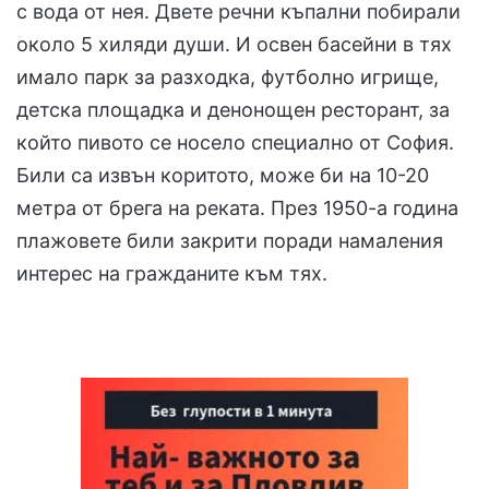
с вода от нея. Двете речни къпални побирали
около 5 хиляди души. И освен басейни в тях
имало парк за разходка, футболно игрище,
детска площадка и денонощен ресторант, за
който пивото се носело специално от София.
Били са извън коритото, може би на 10-20
метра от брега на реката. През 1950-а година
плажовете били закрити поради намаления
интерес на гражданите към тях.