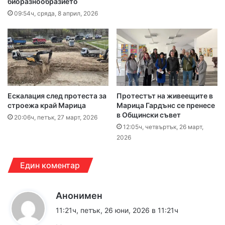
биоразнообразието
09:54ч, сряда, 8 април, 2026
Ескалация след протеста за
Протестът на живеещите в
строежа край Марица
Марица Гардънс се пренесе
в Общински съвет
20:06ч, петък, 27 март, 2026
12:05ч, четвъртък, 26 март,
2026
Един коментар
к
Анонимен
а
11:21ч, петък, 26 юни, 2026 в 11:21ч
з