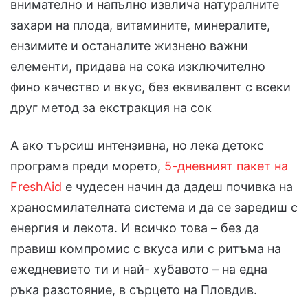
внимателно и напълно извлича натуралните
захари на плода, витамините, минералите,
ензимите и останалите жизнено важни
елементи, придава на сока изключително
фино качество и вкус, без еквивалент с всеки
друг метод за екстракция на сок
А ако търсиш интензивна, но лека детокс
програма преди морето,
5-дневният пакет на
FreshAid
е чудесен начин да дадеш почивка на
храносмилателната система и да се заредиш с
енергия и лекота. И всичко това – без да
правиш компромис с вкуса или с ритъма на
ежедневието ти и най- хубавото – на една
ръка разстояние, в сърцето на Пловдив.