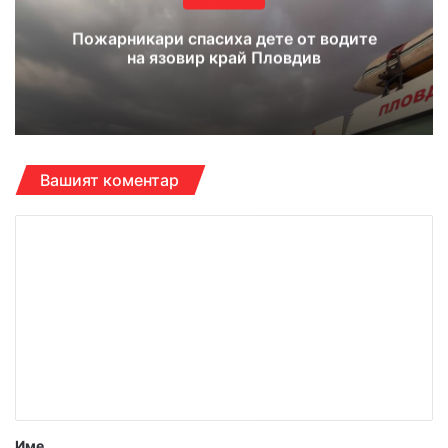
Пожарникари спасиха дете от водите
на язовир край Пловдив
Вашият коментар
К
о
м
е
н
т
а
р
Име