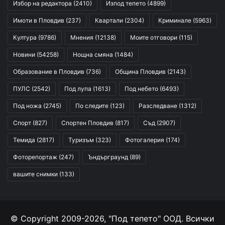
Избор на редактора
(2410)
Изпод тепето
(4899)
Имоти в Пловдив
(237)
Квартали
(2304)
Криминале
(5963)
Култура
(9786)
Мнения
(12138)
Моите отговори
(115)
Новини
(54258)
Нощна смяна
(1484)
Образование в Пловдив
(736)
Община Пловдив
(2143)
ПУЛС
(2542)
Под лупа
(1613)
Под небето
(6493)
Под ножа
(2745)
По следите
(123)
Разследване
(1312)
Спорт
(827)
Спортен Пловдив
(817)
Съд
(2907)
Темида
(2817)
Туризъм
(323)
Фотогалерия
(174)
Фоторепортаж
(247)
Ъндърграунд
(89)
вашите снимки
(133)
© Copyright 2009-2026, "Под тепето" ООД. Всички