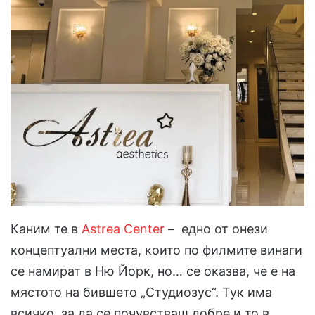
Каним те в
Astrea Center
– едно от онези
концептуални места, които по филмите винаги
се намират в Ню Йорк, но… се оказва, че е на
мястото на бившето „Студиозус“. Тук има
всичко, за да се почувстваш добре и то в