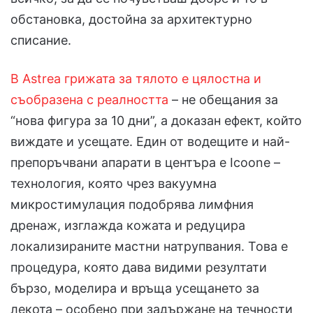
обстановка, достойна за архитектурно
списание.
В Astrea грижата за тялото е цялостна и
съобразена с реалността
– не обещания за
“нова фигура за 10 дни”, а доказан ефект, който
виждате и усещате. Един от водещите и най-
препоръчвани апарати в центъра е Icoone –
технология, която чрез вакуумна
микростимулация подобрява лимфния
дренаж, изглажда кожата и редуцира
локализираните мастни натрупвания. Това е
процедура, която дава видими резултати
бързо, моделира и връща усещането за
лекота – особено при задържане на течности