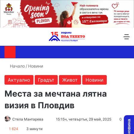
Търсене ...
Switch skin
М
Начало
/
Новини
Актуално
Градът
Живот
Новини
Места за мечтана лятна
визия в Пловдив
Send
Стела Мантарева
15:15ч, четвъртък, 29 май, 2025
0
an
1 624
3 минути
email