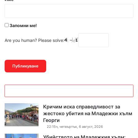
:
*
Запомни ме!
Are you human? Please solve:
Кричим иска справедливост за
жестоко убития на Младежки хълм
Георги
22:15ч, четвъртък, 6 август, 2026
Убийството на Младежкия хълм: