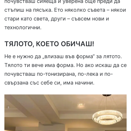
почувстваш сияеща и уверена още преди да
стъпиш на пясъка. Ето няколко съвета – някои
стари като света, други – съвсем нови и
технологични.
ТЯЛОТО, КОЕТО ОБИЧАШ!
Не е нужно да „влизаш във форма“ за лятото.
Тялото ти вече има форма. Но ако искаш да се
почувстваш по-тонизирана, по-лека и по-
свързана със себе си, има начини.