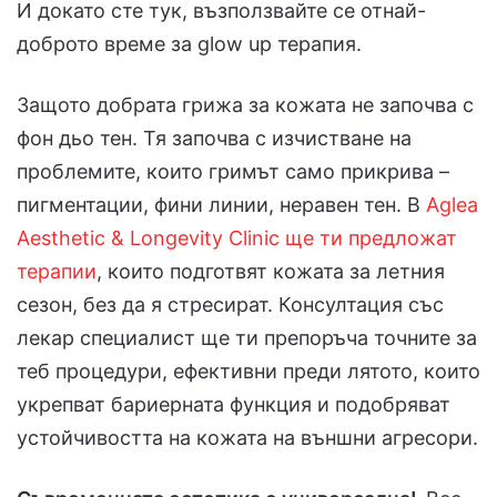
И докато сте тук, възползвайте се отнай-
доброто време за glow up терапия.
Защото добрата грижа за кожата не започва с
фон дьо тен. Тя започва с изчистване на
проблемите, които гримът само прикрива –
пигментации, фини линии, неравен тен. В
Aglea
Aesthetic & Longevity Clinic ще ти предложат
терапии
, които подготвят кожата за летния
сезон, без да я стресират. Консултация със
лекар специалист ще ти препоръча точните за
теб процедури, ефективни преди лятото, които
укрепват бариерната функция и подобряват
устойчивостта на кожата на външни агресори.