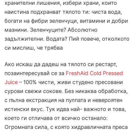
хранителни лишения, избери храни, които
наистина подхранват тялото ти: чиста вода,
богати на фибри зеленчуци, витамини и добри
мазнини. Зеленчуците? Абсолютно
задължителни. Водата? Пий повече, отколкото
си мислиш, че трябва
Ако искаш да дадеш на тялото си рестарт,
позаинтересувай се за
FreshAid Cold Pressed
Juice
– 100% чисти, живи студено пресовани
сурови свежи сокове. Без никаква обработка,
с пълна екстракция на пулпата и невероятен
истински вкус. Тук идва най- важното и това,
което ги отличава от всичко останало:
Огромната сила, с която хидравличната преса