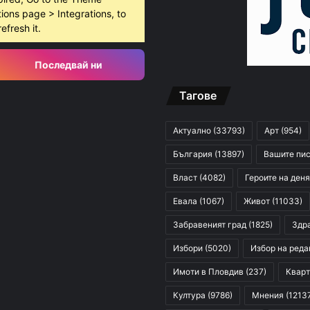
ions page > Integrations, to
refresh it.
Последвай ни
Тагове
Актуално
(33793)
Арт
(954)
България
(13897)
Вашите пи
Власт
(4082)
Героите на деня
Евала
(1067)
Живот
(11033)
Забравеният град
(1825)
Здр
Избори
(5020)
Избор на реда
Имоти в Пловдив
(237)
Кварт
Култура
(9786)
Мнения
(1213