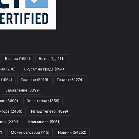
Бизнес
(1654)
Ботев Пд
(111)
сма
(206)
Вкусът на града
(994)
(1964)
Гласове
(5979)
Градът
(31274)
Забавление
(8399)
аве
(3890)
Зелен град
(1358)
ктора
(2409)
Изпод тепето
(4899)
али
(2303)
Криминале
(5961)
7)
Моите отговори
(115)
Новини
(54252)