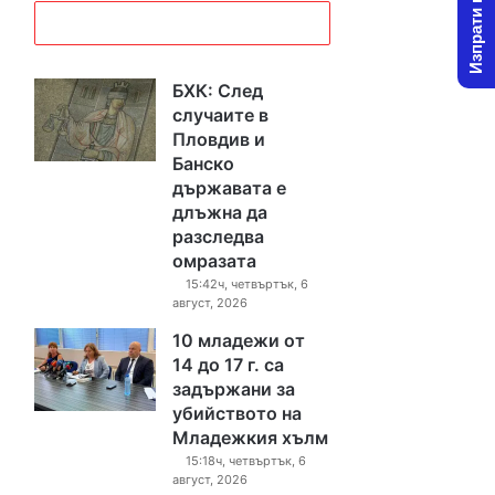
Изпрати новина
БХК: След
случаите в
Пловдив и
Банско
държавата е
длъжна да
разследва
омразата
15:42ч, четвъртък, 6
август, 2026
10 младежи от
14 до 17 г. са
задържани за
убийството на
Младежкия хълм
15:18ч, четвъртък, 6
август, 2026