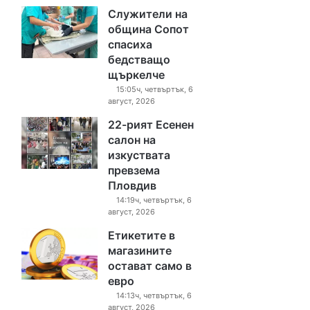
Служители на
община Сопот
спасиха
бедстващо
щъркелче
15:05ч, четвъртък, 6
август, 2026
22-рият Есенен
салон на
изкуствата
превзема
Пловдив
14:19ч, четвъртък, 6
август, 2026
Етикетите в
магазините
остават само в
евро
14:13ч, четвъртък, 6
август, 2026