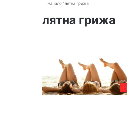
Начало
/
лятна грижа
лятна грижа
Н