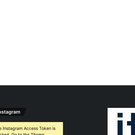
nstagram
e Instagram Access Token is
pired, Go to the Theme