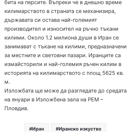
бита на персите. Въпреки че в днешно време
килимарството в страната се механизира,
държавата си остава най-големият
производител и износител на ръчно тъкани
килими. Около 1.2 милиона души в Иран се
занимават с тъкане на килими, предназначени
за местните и световни пазари. Иранците са
измайсторили и най-големия ръчен килим в
историята на килимарството с площ 5625 кв.
м.
Изложбата ще може да разгледате до средата
на януари в Изложбена зала на РЕМ –
Пловдив.
Иран
Иранско изкуство