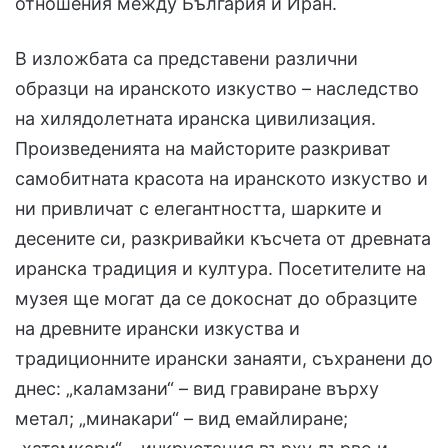
отношения между България и Иран.
В изложбата са представени различни
образци на иранското изкуство – наследство
на хилядолетната иранска цивилизация.
Произведенията на майсторите разкриват
самобитната красота на иранското изкуство и
ни привличат с елегантността, шарките и
десените си, разкривайки късчета от древната
иранска традиция и култура. Посетителите на
музея ще могат да се докоснат до образците
на древните ирански изкуства и
традиционните ирански занаяти, съхранени до
днес: „каламзани“ – вид гравиране върху
метал; „минакари“ – вид емайлиране;