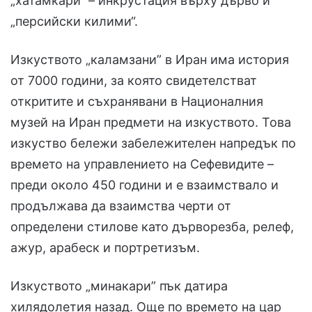
„хатамкари“ – инкрустация върху дърво и
„персийски килими“.
Изкуството „каламзани” в Иран има история
от 7000 години, за която свидетелстват
откритите и съхранявани в Националния
музей на Иран предмети на изкуството. Това
изкуство бележи забележителен напредък по
времето на управлението на Сефевидите –
преди около 450 години и е взаимствало и
продължава да взаимства черти от
определени стилове като дърворезба, релеф,
ажур, арабеск и портретизъм.
Изкуството „минакари” пък датира
хилядолетия назад. Още по времето на цар