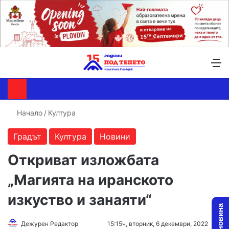
Търсене ...
Switch skin
М
Начало
/
Култура
Градът
Култура
Новини
Откриват изложбата
„Магията на иранското
изкуство и занаяти“
Follow
Send
Дежурен Редактор
15:15ч, вторник, 6 декември, 2022