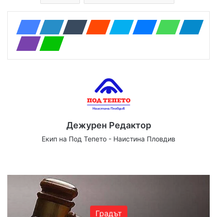
Дежурен Редактор
Екип на Под Тепето - Наистина Пловдив
Website
Facebook
X
YouTube
Instagram
Градът