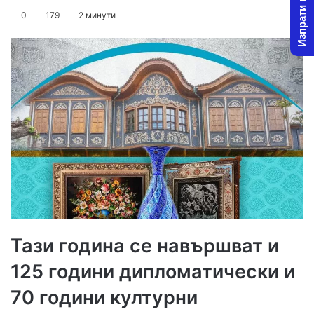
Изпрати новина
on
an
0
179
2 минути
X
email
Тази година се навършват и
125 години дипломатически и
70 години културни