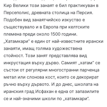
Кир Велики този занаят е бил практикуван в
Персеполис, древната столица на Персия.
Подобен вид занаятчийско изкуство е
съществувало и в Европа при келтските
племена преди около 1500 години.
„Хатамкари” е един от най-известните ирански
занаяти, имащ голяма художествена
стойност. Този занят представлява вид
инкрустация върху дърво. Самият „хатам” се
състои от регулярни многостранни парченца
метал или слонова кост, които се декорират
ръчно върху дървото. И до днес, школата на
иранския град Исфахан е една от запазилите
се и най-значими школи по „хатамкари”.