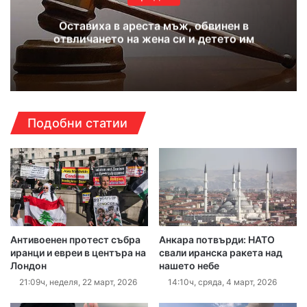
Оставиха в ареста мъж, обвинен в
отвличането на жена си и детето им
Подобни статии
Антивоенен протест събра
Анкара потвърди: НАТО
иранци и евреи в центъра на
свали иранска ракета над
Лондон
нашето небе
21:09ч, неделя, 22 март, 2026
14:10ч, сряда, 4 март, 2026