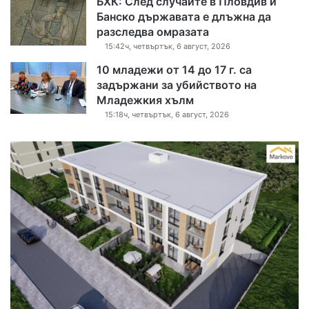
БХК: След случаите в Пловдив и
Банско държавата е длъжна да
разследва омразата
15:42ч, четвъртък, 6 август, 2026
10 младежи от 14 до 17 г. са
задържани за убийството на
Младежкия хълм
15:18ч, четвъртък, 6 август, 2026