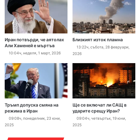
Иран потвърди, че аятолах
Близкият изток пламна
Али Хаменей е мъртъв
13:22ч, събота, 28 февруари,
10:04ч, неделя, 1 март, 2026
2026
Тръмп допуска смяна на
Ще се включат ли САЩ в
режима в Иран
ударите срещу Иран?
09:08ч, понеделник, 23 юни,
09:04ч, четвъртък, 19 юни,
2025
2025