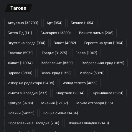
Тагове
Актуално
(33793)
Арт
(954)
Бизнес
(1654)
Ботев Пд
(111)
България
(13899)
Вашите писма
(206)
Вкусът на града
(994)
Власт
(4082)
Героите на деня
(1964)
Гласове
(5979)
Градът
(31275)
Евала
(1067)
Живот
(11034)
Забавление
(8399)
Забравеният град
(1825)
Здраве
(3890)
Зелен град
(1358)
Избори
(5020)
Избор на редактора
(2409)
Изпод тепето
(4899)
Имоти в Пловдив
(237)
Квартали
(2304)
Криминале
(5961)
Култура
(9786)
Мнения
(12137)
Моите отговори
(115)
Новини
(54255)
Нощна смяна
(1484)
Образование в Пловдив
(736)
Община Пловдив
(2143)