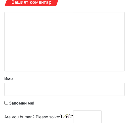
Вашият коментар
К
о
м
е
н
т
а
р
Име
:
*
Запомни ме!
Are you human? Please solve: