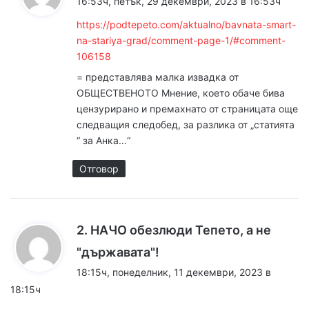
16:53ч, петък, 29 декември, 2023 в 16:53ч
з
https://podtepeto.com/aktualno/bavnata-smart-
а
na-stariya-grad/comment-page-1/#comment-
:
106158
= представлява малка извадка от
ОБЩЕСТВЕНОТО Мнение, което обаче бива
цензурирано и премахнато от страницата още
следващия следобед, за разлика от „статията
“ за Анка…“
Отговор
2. НАЧО обезлюди Тепето, а не
к
"държавата"!
а
18:15ч, понеделник, 11 декември, 2023 в
з
18:15ч
а