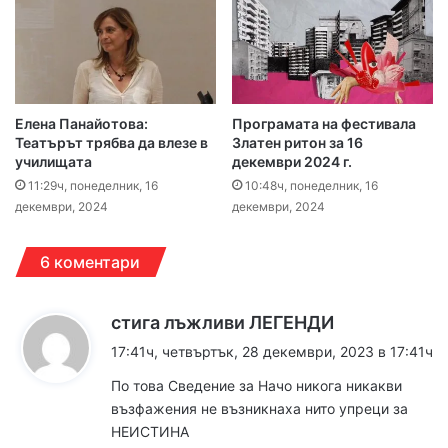
Елена Панайотова:
Програмата на фестивала
Театърът трябва да влезе в
Златен ритон за 16
училищата
декември 2024 г.
11:29ч, понеделник, 16
10:48ч, понеделник, 16
декември, 2024
декември, 2024
6 коментари
к
стига лъжливи ЛЕГЕНДИ
а
17:41ч, четвъртък, 28 декември, 2023 в 17:41ч
з
По това Сведение за Начо никога никакви
а
възфажения не възникнаха нито упреци за
:
НЕИСТИНА