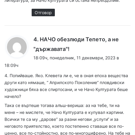
литература, за Начо Културата си остана непреодолим.
Отговор
4. НАЧО обезлюди Тепето, а не
к
"държавата"!
а
18:09ч, понеделник, 11 декември, 2023 в
з
18:09ч
а
4. Попийваше. Яко. Клевета ли е, че в оная епоха вещества
:
други като нямаше, “ Априлското Поколение“ пловдивски
художници бяха все спиртосани, и че Начо Културата беше
начело?
Така се въртеше тогава алъш-вериша: аз на тебе, ти на
мене – не мислете, че Начо Културата е купувал картини.
Всички те са му „дарове“ за разни негови „услуги“ и за
неговото приятелство, което постепенно ставаше все по-
ценно, все по-стойностно, все по-многоцифрено. На тебе на