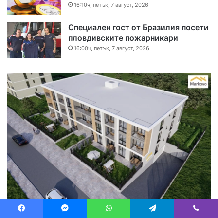
16:10ч, петък, 7 август, 2026
Специален гост от Бразилия посети
пловдивските пожарникари
16:00ч, петък, 7 август, 2026
Facebook
Messenger
WhatsApp
Telegram
Viber