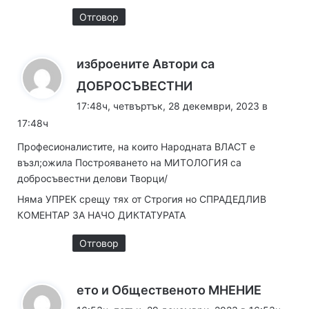
Отговор
изброените Автори са
к
ДОБРОСЪВЕСТНИ
а
17:48ч, четвъртък, 28 декември, 2023 в
з
17:48ч
а
Професионалистите, на които Народната ВЛАСТ е
:
възл;ожила Построяването на МИТОЛОГИЯ са
добросъвестни делови Творци/
Няма УПРЕК срещу тях от Строгия но СПРАДЕДЛИВ
КОМЕНТАР ЗА НАЧО ДИКТАТУРАТА
Отговор
к
ето и Общественото МНЕНИЕ
а