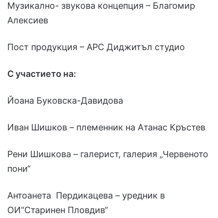
Музикално- звукова концепция – Благомир
Алексиев
Пост продукция – АРС Диджитъл студио
С участието на:
Йоана Буковска-Давидова
Иван Шишков – племенник на Атанас Кръстев
Рени Шишкова – галерист, галерия „Червеното
пони“
Антоанета Пердикацева – уредник в
ОИ“Старинен Пловдив“