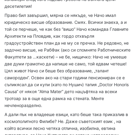
десетилетия!
Право бил завършил, мярна се някъде, че Начо имал
юридическо висше образование. Смях. Всички знаеха, а и
той се перчеше, че как без “вишо” Начо командва Главните
Архитекти на Пловдив, как гордо отхвърля
градоустройствен план да не му се пречка. Не редовно, не
задочно висше, не РабФак (ако си спомняте Работническите
Факултети за …каскети) – не бе, нищичко: Начо не умееше
две думи грамотно да напише не само, той едвам четеше!
Цял живот Начо си беше без образование, „талант
самороден“. Освен ако на стари години пенсиониран се е
съпикясал да си купи (като по Нушич) тапия „Doctor Honoris
Causa“ от някоя “Alma Mater” дето нацъфтяха на всеки
тротоар за в още една рамка на стената. Менте
нечленоразделно.
А дали пък не владееше езици, като беше така приказлив в
космополитното Филибе? Не. Даже съветският език , на
който всички лесно четяха отлична, изобилна, евтина