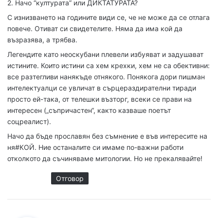
2. Начо “културата” или ДИКТАТУРАТА?
:
С изнизването на годините види се, че не може да се отлага
повече. Отиват си свидетелите. Няма да има кой да
възразява, а трябва.
Легендите като неоскубани плевели избуяват и задушават
истините. Които истини са хем крехки, хем не са обективни:
все разтегливи нанякъде отнякого. Понякога дори пишман
интелектуалци се увличат в сърцераздирателни тиради
просто ей-така, от телешки възторг, всеки се прави на
интересен („съпричастен“, както казваше поетът
соцреалист).
Начо да бъде прославян без съмнение е във интересите на
ня#КОЙ. Ние останалите си имаме по-важни работи
отколкото да съчиняваме митологии. Но не прекалявайте!
Отговор