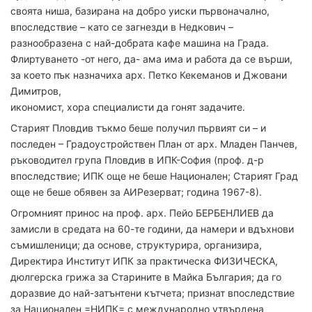
своята ниша, базирана на добро уиски първоначално,
впоследствие – като се загнезди в Недкович –
разнообразена с най-добрата кафе машина на Града.
Флиртуването -от него, да- ама има и работа да се върши,
за което пък назначиха арх. Петко Кекеманов и Джовани
Димитров,
икономист, хора специалисти да гонят задачите.
Старият Пловдив тъкмо беше получил първият си – и
последен – Градоустройствен План от арх. Младен Панчев,
ръководител група Пловдив в ИПК-София (проф. д-р
впоследствие; ИПК още не беше Национален; Старият Град
още не беше обявен за АИРезерват; година 1967-8).
Огромният принос на проф. арх. Пейо БЕРБЕНЛИЕВ да
замисли в средата на 60-те години, да намери и вдъхнови
съмишленици; да основе, структурира, организира,
Директира Институт ИПК за практическа ФИЗИЧЕСКА,
дюлгерска грижа за Старините в Майка България; да го
доразвие до най-затънтени кътчета; признат впоследствие
за Национален =НИПК= с международно утвърдена