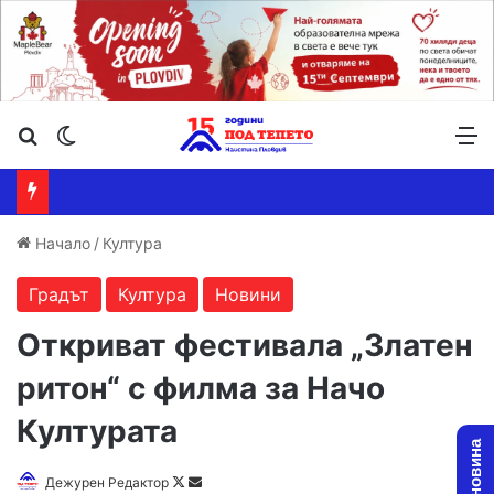
Търсене ...
Switch skin
М
Начало
/
Култура
Градът
Култура
Новини
Откриват фестивала „Златен
ритон“ с филма за Начо
Културата
Follow
Send
Дежурен Редактор