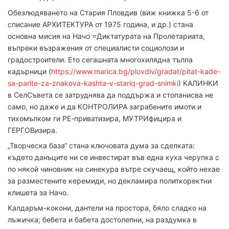
Обезлюдяването на Стария Пловдив (виж книжка 5-6 от
списание АРХИТЕКТУРА от 1975 година, и др.) стана
основна мисия на Начо =Диктатурата на Пролетариата,
въпреки възражения от специалисти социолози и
градостроители. Ето сегашната многохилядна тълпа
кадърници (
https://www.marica.bg/plovdiv/gradat/pitat-kade-
sa-parite-za-znakova-kashta-v-stariq-grad-snimki
) КАЛИНКИ
в СелСъвета се затруднява да поддържа и стопанисва не
само, но даже и да КОНТРОЛИРА заграбените имоти и
тихомълком ги РЕ-приватизира, МУТРИфицира и
ГЕРГОВизира.
„Творческа база“ стана ключовата дума за сделката:
където данъците ни се инвестират във една куха черупка с
по някой чиновник на синекура вътре скучаещ, който нехае
за разместените керемиди, но декламира политкоректни
клишета за Начо.
Калдаръм-кокони, дантели на простора, бяло сладко на
лъжичка; бебета и бабета достолепни, на раздумка в