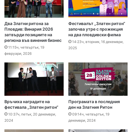
Два Златни ритона за
Фестивалът „Златен ритон“
Пловдив: Винария 2026
започва утре с прожекция
затвърди позициите на
на два пловдивски филма
региона във винения бизнес
14:23ч, вторник, 16 декември,
11:15ч, четвъртък, 19
2025
февруари, 2026
Връчиха наградите на
Програмата в последния
фестивала „Златен ритон“
ден на Златния Ритон
10:37ч, петък, 20 декември,
09:14ч, четвъртък, 19
2024
декември, 2024