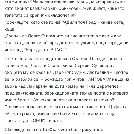
клюкарника? Черковни енориаши, които да се прекръстят
като зърнат камбанария? Обикновен, жив живот, какъвто
тепетата са крепили хилядолетия?
Кореняците, като сте го изГРАДили тоя Град – хайде сега,
къш!
„Заслужил Деятел“: помните ли вие читателите как и кои
ставаха „заслужили“; пред кого заслужили, пред народа ли,
или пред “Народната” ВЛАСТ?
Та ето сега какво представлява Старият Пловдив, каква
карикатура, Чалга и Скара-Бира, Сергии, Сувенири …
сърцето му се къса на Даро (от Сидни, Австралия – Теодор
вече разбира се) – Божидар поп Антов, „АНТОВАТА“ къща на
върха над Ламартин на 23ти номер на Княз Церетелев –
пред заключената, барикадираната тежка порта с неговото
име в бронз: „За какво ни отнеха дядовата ми къща?
Попиляха рода ни, изселиха ни към континентите! Цъфнаха,
ей ги, вързаха, ами че ние бяхме гостоприемна къща!
Проклет да е ОНЯ!“ – и плю.
Обезлюдяване на ТриХълмието било резултат от