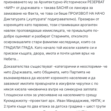
признаването му за Архитектурно-Исторически РЕЗЕРВАТ
=АИР= от държавата = такава БАСНЯ се лансира за
замазване на Факта, че това си беше ПРОИЗВОЛ НА НАЧО
Диктатурата („културата“ подигравателно). Презиран от
кореняците като парвеню, този станимашки арогантен
навлек проповядваше измислицата, че пришълците по-
добре оценяват и разбират Старините, отколкото
осиромашалите стари фамилии наследници, които са
ГРАДИЛИ ГРАДА. Като начало той изсели хазяите си и
присвои къщата, двора, имота и почти целия връх на
Небета…
Доказателства съществуват -категорични и неоспорими- че
нито Държавата, нито Общината, нито Партията не
възнамеряваха да изселят коренното население и да
завземат имотите превърнати в изкуфяли черупки с по
някоя кисела чиновничка вътре на синекурна заплата:
1.пощенски клон за улесняване на населението срещу
Куюмджиоглу –проектант арх. Иван Мандаджиев, НИПК; и
2.трите къщи по два етажа за детска градина = шест групи