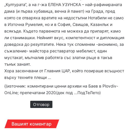
„Културата“, а на г-жа ЕЛЕНА УЗУНСКА – най-рафинираната
дама (и първа хубавица, вечна й памет) на Града, пред
която се отваряха вратите на недостъпни Нотабили не само
в Източна Румелия, но и в София, Свищов, Казанлък и
всякъде. Където парвенюта не можеха да припарят, камо
ли станимашки. Нейният вкус, компетентност и дипломация
доведоха до резултатите. Нека тук споменем -анонимно, за
съжаление- майстора реставратор мебелист, един
мустакат, мълчалив работяга със златни ръце в такъв
тънък занаят.
Хора засенчвани от Главния ЦАР, който позираше всъщност
върху техните плещи …
{(източник: коментирани ценни архиви на Баев в Plovdiv-
OnLine; препечатани 2020/дек под …ПодТеЛето)
Отговор
Вашият коментар