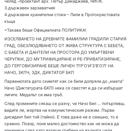
челяд –проектант арх. Петър Дикиджиев, НИПК.
3.държавен зарзаватчия
4.държавни хранителни стоки – Лили в Протохристовата
къща
=Такава беше Официалната ПОЛИТИКА!
ИЗСЕЛВАНЕТО НА ДРЕВНИТЕ ФАМИЛИИ ГРАДИЛИ СТАРИЯ
ГРАД, ОБЕЗЛЮДЯВАНЕТО ОТ ЖИВА СТРУКТУРА С БЕБЕТА,
С БАБЕТА И ДАНТЕЛИ НА ПРОСТОРА ДО УМЪРТВЕНИ
ЧЕРУПКИ, ДО МУТРИФИЦИРАНЕ И РЕ-ПРИВАТИЗИРАНЕ,
ДО ГЕРГОВИЗИРАНЕ БЕШЕ ЛИЧЕН ‘П’Р’О’И’З’В’О’Л’ НА
НАЧО, ЗКПЧ, ЗДК, ДИКТАТОР БКП
Парвенютата дето скимтят как се били допряли до „кмета“
Начо (Диктатурата-БКП) нека се свестят и да си избършат
лигите. Медалът си има гръб.
След промените сякаш се разчу, че Начо бил … потърпевш,
видите ли, жертва на комунистическия режим. Първи
дисидент бил той (тайно). Е това даже не е смешно, то е
срамно. Позор, поне малко достоинство как не можа да
изнамери след като яздеше гребена на вълната цели