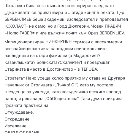
Школовка бива сега съзнателно игнориран след като
„държавата“ се приватизира и …отиде конят в ряката. Д-р
БЕРБЕНЛИЕВ беше академик, изследовател и преподавател
-СХОЛАСТ- не само, но и Горд Дюлгерин, Човек ПРАВЯЧ
=Homo FABER= и ние дължим почит към Opus BERBENLIEV.
Милиционеризиран НИНКНКНКН тормози с високомерни
всезнайници заптиета чантаджии осиромашалите
наследници на стари фамилии (а Мадарският?
Казанлъшката? Боянската?Скалните?) и превръщат
Старината вместо в Достоинство – в ТЕГОБА.
Стратегът Начо усеща колко приятно му става на Другаря
Началник от Столицата („Лъчко! О!“) като му постеле
гнезденце за уикенда, като погъделичка всекиго според
ранга; и решава да „ОбОбществява“. Тази дума прикрива
грозната практика на
Отчуждаване.
Открадване.
Изселване.
ОБЕЗЛЮДЯВАНЕ.