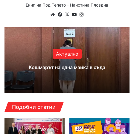
Екип на Под Тепето - Наистина Пловдив
Website
Facebook
X
YouTube
Instagram
Актуално
Кошмарът на една майка в съда
Подобни статии