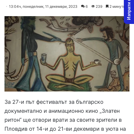
Изпрати новина
on
an
13:04ч, понеделник, 11 декември, 2023
6
239
2 минути
X
email
За 27-и път фестивалът за българско
документално и анимационно кино „Златен
ритон“ ще отвори врати за своите зрители в
Пловдив от 14-и до 21-ви декември в уюта на