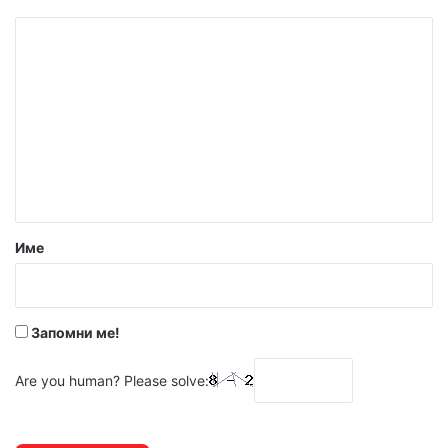
К
о
м
е
н
т
а
р
Име
:
*
Запомни ме!
Are you human? Please solve: