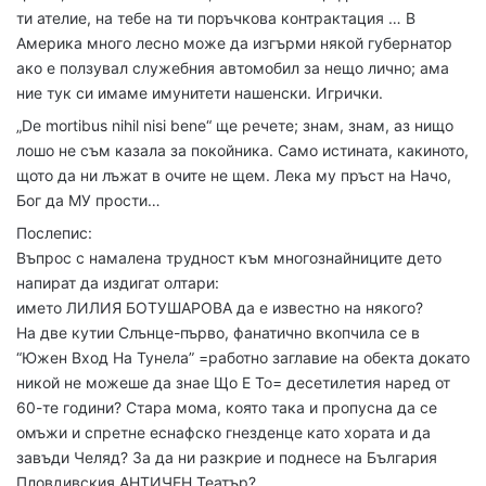
ти ателие, на тебе на ти поръчкова контрактация … В
Америка много лесно може да изгърми някой губернатор
ако е ползувал служебния автомобил за нещо лично; ама
ние тук си имаме имунитети нашенски. Игрички.
„De mortibus nihil nisi bene“ ще речете; знам, знам, аз нищо
лошо не съм казала за покойника. Само истината, какиното,
щото да ни лъжат в очите не щем. Лека му пръст на Начо,
Бог да МУ прости…
Послепис:
Въпрос с намалена трудност към многознайниците дето
напират да издигат олтари:
името ЛИЛИЯ БОТУШАРОВА да е известно на някого?
На две кутии Слънце-първо, фанатично вкопчила се в
“Южен Вход На Тунела” =работно заглавие на обекта докато
никой не можеше да знае Що Е То= десетилетия наред от
60-те години? Стара мома, която така и пропусна да се
омъжи и спретне еснафско гнезденце като хората и да
завъди Челяд? За да ни разкрие и поднесе на България
Пловдивския АНТИЧЕН Театър?