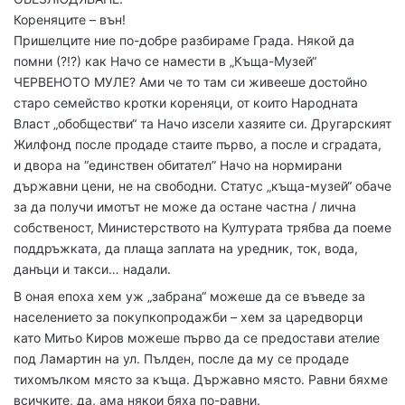
Кореняците – вън!
Пришелците ние по-добре разбираме Града. Някой да
помни (?!?) как Начо се намести в „Къща-Музей“
ЧЕРВЕНОТО МУЛЕ? Ами че то там си живееше достойно
старо семейство кротки кореняци, от които Народната
Власт „обобществи“ та Начо изсели хазяите си. Другарският
Жилфонд после продаде стаите първо, а после и сградата,
и двора на “единствен обитател” Начо на нормирани
държавни цени, не на свободни. Статус „къща-музей“ обаче
за да получи имотът не може да остане частна / лична
собственост, Министерството на Културата трябва да поеме
поддръжката, да плаща заплата на уредник, ток, вода,
данъци и такси… надали.
В оная епоха хем уж „забрана“ можеше да се въведе за
населението за покупкопродажби – хем за царедворци
като Митьо Киров можеше първо да се предостави ателие
под Ламартин на ул. Пълден, после да му се продаде
тихомълком място за къща. Държавно място. Равни бяхме
всичките, да, ама някои бяха по-равни.