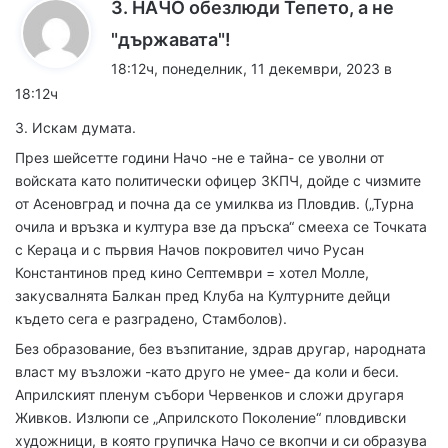
3. НАЧО обезлюди Тепето, а не
к
"държавата"!
а
18:12ч, понеделник, 11 декември, 2023 в
з
18:12ч
а
3. Искам думата.
:
През шейсетте години Начо -не е тайна- се уволни от
войската като политически офицер ЗКПЧ, дойде с чизмите
от Асеновград и почна да се умилква из Пловдив. („Турна
очила и връзка и култура взе да пръска“ смееха се Точката
с Кераца и с първия Начов покровител чичо Русан
Константинов пред кино Септември = хотел Молле,
закусвалнята Балкан пред Клуба на Културните дейци
където сега е разградено, Стамболов).
Без образование, без възпитание, здрав другар, народната
власт му възложи -като друго не умее- да коли и беси.
Априлският пленум събори Червенков и сложи другаря
Живков. Излюпи се „Априлското Поколение“ пловдивски
художници, в която групичка Начо се вкопчи и си образува