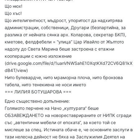
Що нюх!
Що хъс!
Що интелигентност, мъдрост, упоритост да надхитрява
администрации, собственици, Другари (безпартийна, за
разлика от нейната сянка арх. Коларова, секретар БКП),
кметове, фелдфебели = “улица” Цар Ивайло от Жълтото
надолу до Света Марина беше застроена с етажни
кооперации с южно изложение
(drive.google.com/file/d/1uanVNWSahE10XqtKXd72CV6Q81kX
dB4T/view)
Нито булевардче, нито мраморна плоча, нито бронзова
табела, нито тенекиена не носи името
=== ЛИЛИЯ БОТУШАРОВА ===
Едно съществено допълнение:
Голямото перчене на Начо „културата“ беше
ОБЗАВЕЖДАНЕТО на новореставрираните от НИПК сгради
със „автентични мебели от епохата“, за което той се
мислеше за спец. Истината обаче е, че основните заслуги в
тази нелесна дейност не бяха на Заслужилия Деятел на