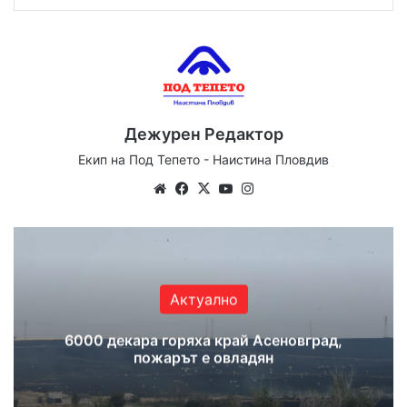
Дежурен Редактор
Екип на Под Тепето - Наистина Пловдив
Website
Facebook
X
YouTube
Instagram
Актуално
6000 декара горяха край Асеновград,
пожарът е овладян