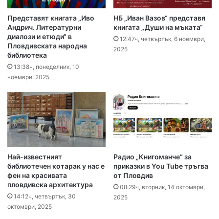
Представят книгата „Иво
НБ „Иван Вазов“ представя
Андрич. Литературни
книгата „Души на мъката“
диалози и етюди“ в
12:47ч, четвъртък, 6 ноември,
Пловдивската народна
2025
библиотека
13:38ч, понеделник, 10
ноември, 2025
Най-известният
Радио „Книгоманче“ за
библиотечен котарак у нас е
приказки в You Tube тръгва
фен на красивата
от Пловдив
пловдивска архитектура
08:29ч, вторник, 14 октомври,
14:12ч, четвъртък, 30
2025
октомври, 2025