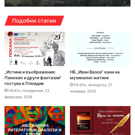
Подобни статии
„Истини и въображения:
НБ „Иван Вазов“ кани на
Пинокио и други фантазии“
музикално матине
гостува в Пловдив
09:35ч, четвъртък, 27
08:45ч, понеделник, 23
ноември, 2025
февруари, 2026