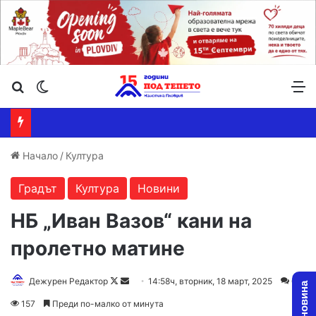
Търсене ...
Switch skin
М
Начало
/
Култура
Градът
Култура
Новини
НБ „Иван Вазов“ кани на
пролетно матине
Follow
Send
Дежурен Редактор
14:58ч, вторник, 18 март, 2025
0
on
an
157
Преди по-малко от минута
X
email