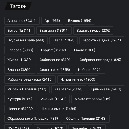
Тагове
Актуално
(33811)
Арт
(955)
Бизнес
(1654)
Ботев Пд
(111)
България
(13911)
Вашите писма
(206)
Вкусът на града
(994)
Власт
(4084)
Героите на деня
(1964)
Гласове
(5983)
Градът
(31292)
Евала
(1068)
Живот
(11039)
Забавление
(8401)
Забравеният град
(1825)
Здраве
(3890)
Зелен град
(1358)
Избори
(5021)
Избор на редактора
(2415)
Изпод тепето
(4900)
Имоти в Пловдив
(237)
Квартали
(2304)
Криминале
(5973)
Култура
(9789)
Мнения
(12142)
Моите отговори
(115)
Новини
(54289)
Нощна смяна
(1484)
Образование в Пловдив
(736)
Община Пловдив
(2143)
ПУЛС
(2542)
Под лупа
(1613)
Под небето
(6493)