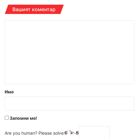
Вашият коментар
К
о
м
е
н
т
а
р
Име
:
*
Запомни ме!
Are you human? Please solve: